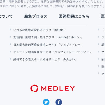
診断・治療を必要とする方は、適切な医療機関での受診をおすすめいたします
や利用に関して発生した損害等に関して、弊社は一切の責任を負いかねますこ
Yについて
編集プロセス
医師登録はこちら
医
いつもの医療が変わるアプリ「melmo」
「
女性向け生理予測・妊活アプリ「Lalune(ラルーン)」
ク
日本最大級の医療介護求人サイト「ジョブメドレー」
調
オンライン動画研修サービス「ジョブメドレーアカデミー」
ク
納得できる老人ホーム紹介サービス「みんかい」
病
医
ク