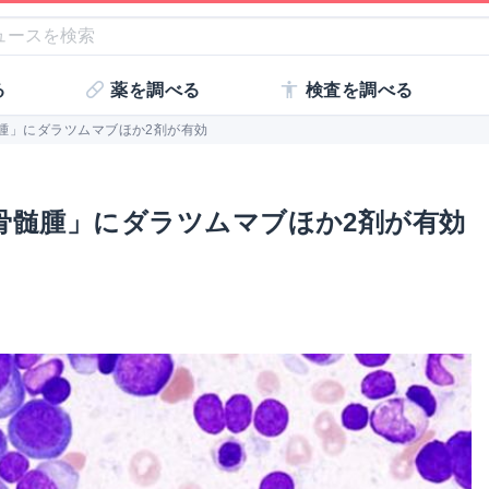
る
薬を調べる
検査を調べる
腫」にダラツムマブほか2剤が有効
骨髄腫」にダラツムマブほか2剤が有効