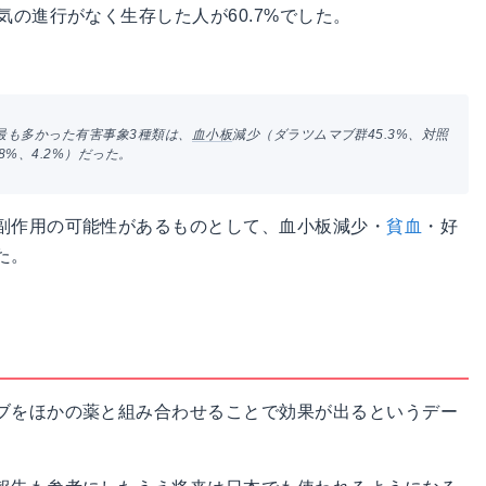
気の進行がなく生存した人が60.7%でした。
最も多かった有害事象3種類は、
血小板
減少（ダラツムマブ群45.3%、対照
.8%、4.2%）だった。
副作用の可能性があるものとして、血小板減少・
貧血
・好
た。
ブをほかの薬と組み合わせることで効果が出るというデー