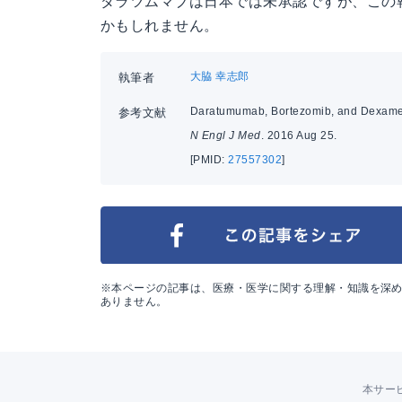
ダラツムマブは日本では未承認ですが、この
かもしれません。
大脇 幸志郎
執筆者
Daratumumab, Bortezomib, and Dexamet
参考文献
N Engl J Med
. 2016 Aug 25.
[PMID:
27557302
]
※本ページの記事は、医療・医学に関する理解・知識を深
ありません。
本サー