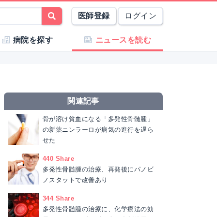
医師登録
ログイン
病院を探す
ニュースを読む
関連記事
骨が溶け貧血になる「多発性骨髄腫」
の新薬ニンラーロが病気の進行を遅ら
せた
440 Share
多発性骨髄腫の治療、再発後にパノビ
ノスタットで改善あり
344 Share
多発性骨髄腫の治療に、化学療法の効