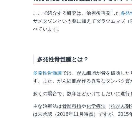
ここで紹介する研究は、治療後再発した
多発
サメタゾンという薬に加えてダラツムマブ（
べています。
多発性骨髄腫とは？
多発性骨髄腫
では、
がん
細胞が骨を破壊した
す。また、がん細胞が作る異常なタンパク質
多くの場合で、数年ほどかけてしだいに進行
主な治療法は
骨髄移植
や
化学療法
（
抗がん剤
は未承認（2016年11月時点）ですが、20