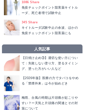
1086 Share
免疫チェックポイント阻害薬キイトル
ーダ、死亡者増で試験中止
345 Share
キイトルーダ試験中止の余波、ほかの
免疫チェックポイント阻害薬にも
人気記事
【日焼け止め③】適切な使い方につい
て：失敗しない塗り方、塗るタイミン
グ、塗った方がいい人など
【2026年版】医療の力でタバコをやめ
る「禁煙外来」は今が始めどき
梅雨、台風の時期は片頭痛が起こりや
すい？ー天気と片頭痛の関連とその対
策について