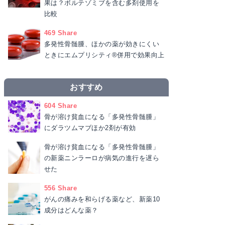
果は？ボルテゾミブを含む多剤使用を
比較
469 Share
多発性骨髄腫、ほかの薬が効きにくい
ときにエムプリシティ®併用で効果向上
おすすめ
604 Share
骨が溶け貧血になる「多発性骨髄腫」
にダラツムマブほか2剤が有効
骨が溶け貧血になる「多発性骨髄腫」
の新薬ニンラーロが病気の進行を遅ら
せた
556 Share
がんの痛みを和らげる薬など、新薬10
成分はどんな薬？