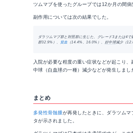
ツムマブを使ったグループでは12か月の間病
副作用については次の結果でした。
ダラツムマブ群と対照群に生じた、グレード3または4で
群32.9%）、
貧血
（14.4%、16.0%）、
好中球
減少（12
入院が必要な程度の重い症状などが起こり、
中球（
白血球
の一種）減少などが発生しまし
まとめ
多発性骨髄腫
が再発したときに、ダラツムマ
タが示されました。