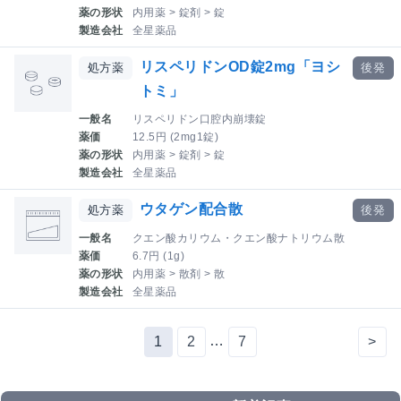
薬の形状
内用薬 > 錠剤 > 錠
製造会社
全星薬品
リスペリドンOD錠2mg「ヨシ
処方薬
後発
トミ」
一般名
リスペリドン口腔内崩壊錠
薬価
12.5円 (2mg1錠)
薬の形状
内用薬 > 錠剤 > 錠
製造会社
全星薬品
ウタゲン配合散
処方薬
後発
一般名
クエン酸カリウム・クエン酸ナトリウム散
薬価
6.7円 (1g)
薬の形状
内用薬 > 散剤 > 散
製造会社
全星薬品
…
1
2
7
>