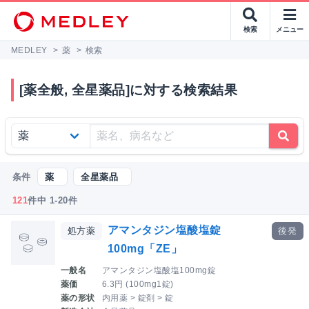
検索
メニュー
MEDLEY
>
薬
>
検索
[薬全般, 全星薬品]に対する検索結果
条件
薬
全星薬品
121
件中 1-20件
アマンタジン塩酸塩錠
処方薬
後発
100mg「ZE」
一般名
アマンタジン塩酸塩100mg錠
薬価
6.3円 (100mg1錠)
薬の形状
内用薬 > 錠剤 > 錠