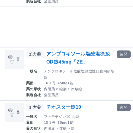
製造会社
全星薬品
アンブロキソール塩酸塩徐放
処方薬
後発
OD錠45mg「ZE」
一般名
アンブロキソール塩酸塩徐放性口腔内崩壊
錠
薬価
16.1円 (45mg1錠)
薬の形状
内用薬 > 錠剤 > 徐放錠
製造会社
全星薬品
チオスター錠10
処方薬
後発
一般名
ファモチジン10mg錠
薬価
10.1円 (10mg1錠)
薬の形状
内用薬 > 錠剤 > 錠