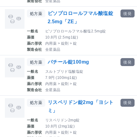
製造会社
全星薬品
ビソプロロールフマル酸塩錠
処方薬
後発
2.5mg「ZE」
一般名
ビソプロロールフマル酸塩2.5mg錠
薬価
10.8円 (2.5mg1錠)
薬の形状
内用薬 > 錠剤 > 錠
製造会社
全星薬品
バチール錠100mg
処方薬
後発
一般名
スルトプリド塩酸塩錠
薬価
7.9円 (100mg1錠)
薬の形状
内用薬 > 錠剤 > 錠
製造会社
全星薬品
リスペリドン錠2mg「ヨシト
処方薬
後発
ミ」
一般名
リスペリドン2mg錠
薬価
10.8円 (2mg1錠)
薬の形状
内用薬 > 錠剤 > 錠