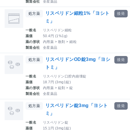
製造会社
全星薬品
リスペリドン細粒1%「ヨシト
処方薬
後発
ミ」
一般名
リスペリドン細粒
薬価
50.4円 (1%1g)
薬の形状
内用薬 > 散剤 > 細粒
製造会社
全星薬品
リスペリドンOD錠3mg「ヨシ
処方薬
後発
トミ」
一般名
リスペリドン口腔内崩壊錠
薬価
18.7円 (3mg1錠)
薬の形状
内用薬 > 錠剤 > 錠
製造会社
全星薬品
リスペリドン錠3mg「ヨシト
処方薬
後発
ミ」
一般名
リスペリドン錠
薬価
15.1円 (3mg1錠)