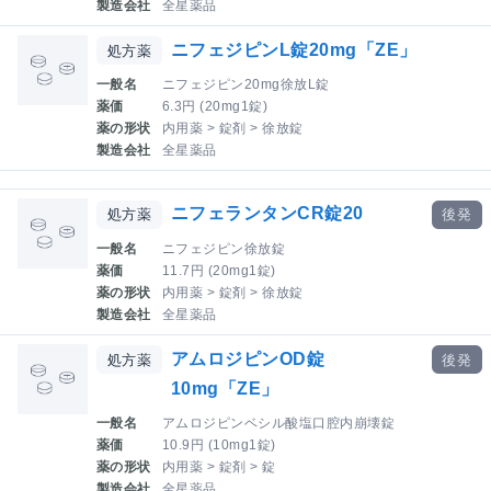
製造会社
全星薬品
ニフェジピンL錠20mg「ZE」
処方薬
一般名
ニフェジピン20mg徐放L錠
薬価
6.3円 (20mg1錠)
薬の形状
内用薬 > 錠剤 > 徐放錠
製造会社
全星薬品
ニフェランタンCR錠20
処方薬
後発
一般名
ニフェジピン徐放錠
薬価
11.7円 (20mg1錠)
薬の形状
内用薬 > 錠剤 > 徐放錠
製造会社
全星薬品
アムロジピンOD錠
処方薬
後発
10mg「ZE」
一般名
アムロジピンベシル酸塩口腔内崩壊錠
薬価
10.9円 (10mg1錠)
薬の形状
内用薬 > 錠剤 > 錠
製造会社
全星薬品