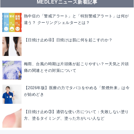
MEDLEYニュース新着記事
熱中症の「警戒アラート」と「特別警戒アラート」は何が
違う？ クーリングシェルターとは？
【日焼け止め④】日焼けは肌に何を起こすのか？
梅雨、台風の時期は片頭痛が起こりやすい？ー天気と片頭
痛の関連とその対策について
【2026年版】医療の力でタバコをやめる「禁煙外来」は今
が始めどき
【日焼け止め③】適切な使い方について：失敗しない塗り
方、塗るタイミング、塗った方がいい人など