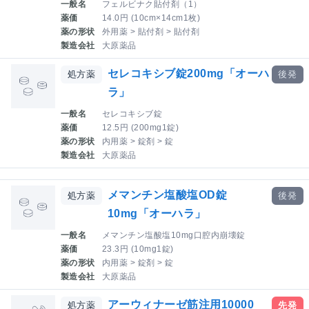
一般名
フェルビナク貼付剤（1）
薬価
14.0円 (10cm×14cm1枚)
薬の形状
外用薬 > 貼付剤 > 貼付剤
製造会社
大原薬品
セレコキシブ錠200mg「オーハ
処方薬
後発
ラ」
一般名
セレコキシブ錠
薬価
12.5円 (200mg1錠)
薬の形状
内用薬 > 錠剤 > 錠
製造会社
大原薬品
メマンチン塩酸塩OD錠
処方薬
後発
10mg「オーハラ」
一般名
メマンチン塩酸塩10mg口腔内崩壊錠
薬価
23.3円 (10mg1錠)
薬の形状
内用薬 > 錠剤 > 錠
製造会社
大原薬品
アーウィナーゼ筋注用10000
処方薬
先発