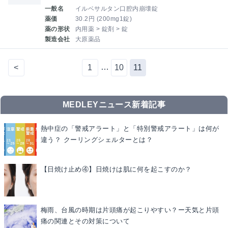
一般名
イルベサルタン口腔内崩壊錠
薬価
30.2円 (200mg1錠)
薬の形状
内用薬 > 錠剤 > 錠
製造会社
大原薬品
…
<
1
10
11
MEDLEYニュース新着記事
熱中症の「警戒アラート」と「特別警戒アラート」は何が
違う？ クーリングシェルターとは？
【日焼け止め④】日焼けは肌に何を起こすのか？
梅雨、台風の時期は片頭痛が起こりやすい？ー天気と片頭
痛の関連とその対策について