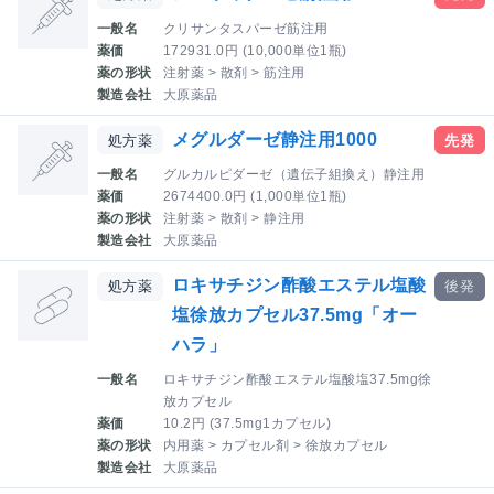
一般名
クリサンタスパーゼ筋注用
薬価
172931.0円 (10,000単位1瓶)
薬の形状
注射薬 > 散剤 > 筋注用
製造会社
大原薬品
メグルダーゼ静注用1000
処方薬
先発
一般名
グルカルピダーゼ（遺伝子組換え）静注用
薬価
2674400.0円 (1,000単位1瓶)
薬の形状
注射薬 > 散剤 > 静注用
製造会社
大原薬品
ロキサチジン酢酸エステル塩酸
処方薬
後発
塩徐放カプセル37.5mg「オー
ハラ」
一般名
ロキサチジン酢酸エステル塩酸塩37.5mg徐
放カプセル
薬価
10.2円 (37.5mg1カプセル)
薬の形状
内用薬 > カプセル剤 > 徐放カプセル
製造会社
大原薬品