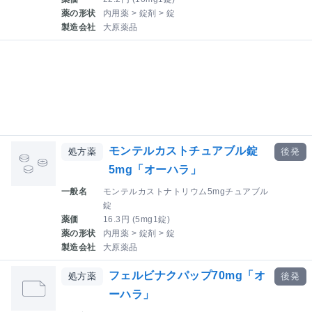
薬の形状
内用薬 > 錠剤 > 錠
製造会社
大原薬品
モンテルカストチュアブル錠
処方薬
後発
5mg「オーハラ」
一般名
モンテルカストナトリウム5mgチュアブル
錠
薬価
16.3円 (5mg1錠)
薬の形状
内用薬 > 錠剤 > 錠
製造会社
大原薬品
フェルビナクパップ70mg「オ
処方薬
後発
ーハラ」