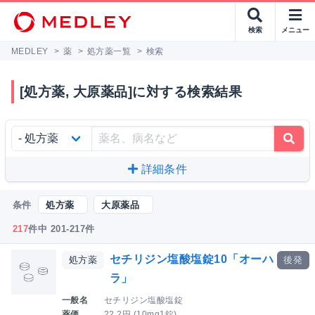
検索
メニュー
MEDLEY
>
薬
>
処方薬一覧
>
検索
[処方薬, 大原薬品]に対する検索結果
詳細条件
条件
処方薬
大原薬品
217
件中 201-217件
セチリジン塩酸塩錠10「オーハ
処方薬
後発
ラ」
一般名
セチリジン塩酸塩錠
薬価
22.2円 (10mg1錠)