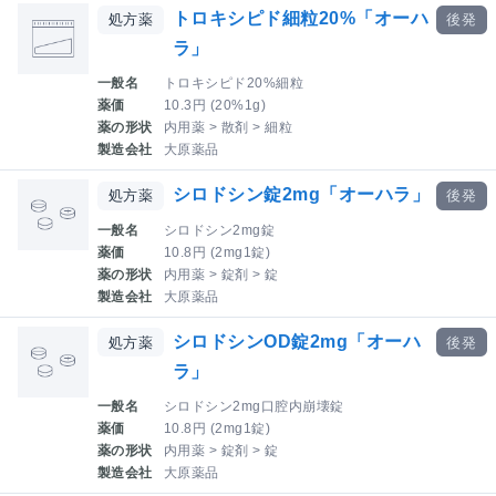
トロキシピド細粒20%「オーハ
処方薬
後発
ラ」
一般名
トロキシピド20%細粒
薬価
10.3円 (20%1g)
薬の形状
内用薬 > 散剤 > 細粒
製造会社
大原薬品
シロドシン錠2mg「オーハラ」
処方薬
後発
一般名
シロドシン2mg錠
薬価
10.8円 (2mg1錠)
薬の形状
内用薬 > 錠剤 > 錠
製造会社
大原薬品
シロドシンOD錠2mg「オーハ
処方薬
後発
ラ」
一般名
シロドシン2mg口腔内崩壊錠
薬価
10.8円 (2mg1錠)
薬の形状
内用薬 > 錠剤 > 錠
製造会社
大原薬品