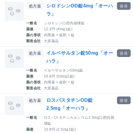
シロドシンOD錠4mg「オーハ
処方薬
後発
ラ」
一般名
シロドシン口腔内崩壊錠
薬価
12.3円 (4mg1錠)
薬の形状
内用薬 > 錠剤 > 錠
製造会社
大原薬品
イルベサルタン錠50mg「オー
処方薬
後発
ハラ」
一般名
イルベサルタン50mg錠
薬価
10.8円 (50mg1錠)
薬の形状
内用薬 > 錠剤 > 錠
製造会社
大原薬品
ロスバスタチンOD錠
処方薬
後発
2.5mg「オーハラ」
一般名
ロスバスタチンカルシウム2.5mg口腔内崩
壊錠
薬価
10.8円 (2.5mg1錠)