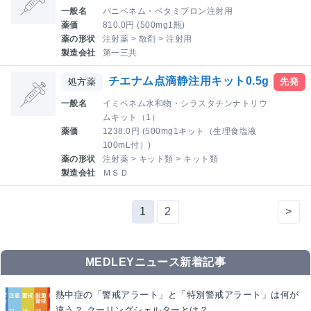
一般名
パニペネム・ベタミプロン注射用
薬価
810.0円 (500mg1瓶)
薬の形状
注射薬 > 散剤 > 注射用
製造会社
第一三共
チエナム点滴静注用キット0.5g
処方薬
先発
一般名
イミペネム水和物・シラスタチンナトリウ
ムキット（1）
薬価
1238.0円 (500mg1キット（生理食塩液
100mL付）)
薬の形状
注射薬 > キット類 > キット類
製造会社
ＭＳＤ
1
2
>
MEDLEYニュース新着記事
熱中症の「警戒アラート」と「特別警戒アラート」は何が
違う？ クーリングシェルターとは？