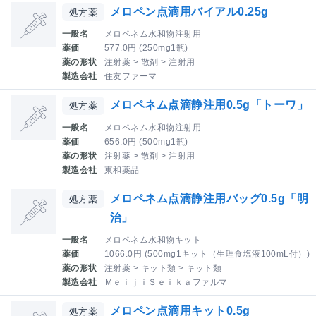
メロペン点滴用バイアル0.25g
処方薬
一般名
メロペネム水和物注射用
薬価
577.0円 (250mg1瓶)
薬の形状
注射薬 > 散剤 > 注射用
製造会社
住友ファーマ
メロペネム点滴静注用0.5g「トーワ」
処方薬
一般名
メロペネム水和物注射用
薬価
656.0円 (500mg1瓶)
薬の形状
注射薬 > 散剤 > 注射用
製造会社
東和薬品
メロペネム点滴静注用バッグ0.5g「明
処方薬
治」
一般名
メロペネム水和物キット
薬価
1066.0円 (500mg1キット（生理食塩液100mL付）)
薬の形状
注射薬 > キット類 > キット類
製造会社
ＭｅｉｊｉＳｅｉｋａファルマ
メロペン点滴用キット0.5g
処方薬