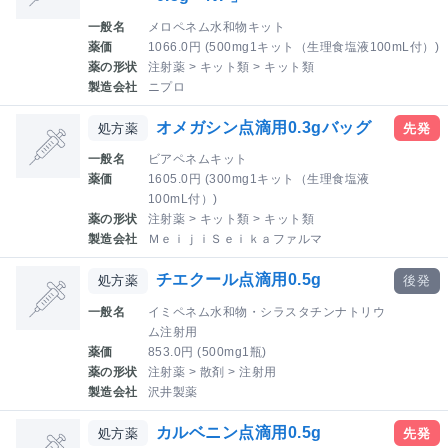
一般名
メロペネム水和物キット
薬価
1066.0円 (500mg1キット（生理食塩液100mL付）)
薬の形状
注射薬 > キット類 > キット類
製造会社
ニプロ
オメガシン点滴用0.3gバッグ
処方薬
先発
一般名
ビアペネムキット
薬価
1605.0円 (300mg1キット（生理食塩液
100mL付）)
薬の形状
注射薬 > キット類 > キット類
製造会社
ＭｅｉｊｉＳｅｉｋａファルマ
チエクール点滴用0.5g
処方薬
後発
一般名
イミペネム水和物・シラスタチンナトリウ
ム注射用
薬価
853.0円 (500mg1瓶)
薬の形状
注射薬 > 散剤 > 注射用
製造会社
沢井製薬
カルベニン点滴用0.5g
処方薬
先発