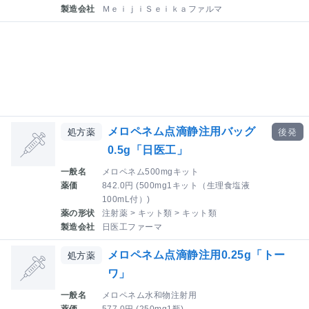
製造会社
ＭｅｉｊｉＳｅｉｋａファルマ
メロペネム点滴静注用バッグ
処方薬
後発
0.5g「日医工」
一般名
メロペネム500mgキット
薬価
842.0円 (500mg1キット（生理食塩液
100mL付）)
薬の形状
注射薬 > キット類 > キット類
製造会社
日医工ファーマ
メロペネム点滴静注用0.25g「トー
処方薬
ワ」
一般名
メロペネム水和物注射用
薬価
577.0円 (250mg1瓶)