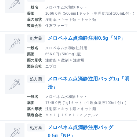
一般名
メロペネム水和物キット
薬価
1066.0円 (500mg1キット（生理食塩液100mL付）)
薬の形状
注射薬 > キット類 > キット類
製造会社
住友ファーマ
メロペネム点滴静注用0.5g「NP」
処方薬
一般名
メロペネム水和物注射用
薬価
656.0円 (500mg1瓶)
薬の形状
注射薬 > 散剤 > 注射用
製造会社
ニプロ
メロペネム点滴静注用バッグ1g「明
処方薬
治」
一般名
メロペネム水和物キット
薬価
1749.0円 (1g1キット（生理食塩液100mL付）)
薬の形状
注射薬 > キット類 > キット類
製造会社
ＭｅｉｊｉＳｅｉｋａファルマ
メロペネム点滴静注用バッグ
処方薬
0.5g「NP」