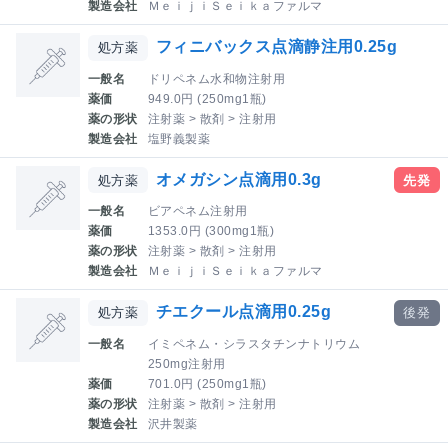
製造会社
ＭｅｉｊｉＳｅｉｋａファルマ
フィニバックス点滴静注用0.25g
処方薬
一般名
ドリペネム水和物注射用
薬価
949.0円 (250mg1瓶)
薬の形状
注射薬 > 散剤 > 注射用
製造会社
塩野義製薬
オメガシン点滴用0.3g
処方薬
先発
一般名
ビアペネム注射用
薬価
1353.0円 (300mg1瓶)
薬の形状
注射薬 > 散剤 > 注射用
製造会社
ＭｅｉｊｉＳｅｉｋａファルマ
チエクール点滴用0.25g
処方薬
後発
一般名
イミペネム・シラスタチンナトリウム
250mg注射用
薬価
701.0円 (250mg1瓶)
薬の形状
注射薬 > 散剤 > 注射用
製造会社
沢井製薬