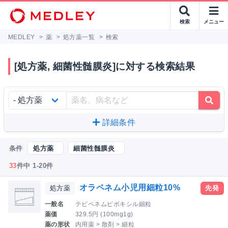
検索
メニュー
MEDLEY
>
薬
>
処方薬一覧
>
検索
[処方薬, 細菌性髄膜炎]に対する検索結果
詳細条件
条件
処方薬
細菌性髄膜炎
33
件中 1-20件
オラペネム小児用細粒10%
処方薬
先発
一般名
テビペネムピボキシル細粒
薬価
329.5円 (100mg1g)
薬の形状
内用薬 > 散剤 > 細粒