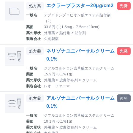
エクラープラスター20μg/cm2
処方薬
先発
一般名
デプロドンプロピオン酸エステル貼付剤
（2）
薬価
33.8円 (（1.5mg）7.5cm×10cm)
薬の形状
外用薬 > 貼付剤 > 貼付剤
製造会社
久光製薬
ネリゾナユニバーサルクリーム
処方薬
先発
0.1%
一般名
ジフルコルトロン吉草酸エステルクリーム
薬価
15.9円 (0.1%1g)
薬の形状
外用薬 > 皮膚塗布剤 > クリーム
製造会社
レオ ファーマ
アルゾナユニバーサルクリーム
処方薬
後発
0.1%
一般名
ジフルコルトロン吉草酸エステルクリーム
薬価
10.1円 (0.1%1g)
薬の形状
外用薬 > 皮膚塗布剤 > クリーム