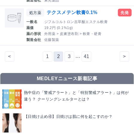
製造会社
東光薬品
テクスメテン軟膏0.1%
処方薬
先発
一般名
ジフルコルトロン吉草酸エステル軟膏
薬価
19.2円 (0.1%1g)
薬の形状
外用薬 > 皮膚塗布剤 > 軟膏・硬膏
製造会社
佐藤製薬
…
<
1
2
3
41
>
MEDLEYニュース新着記事
熱中症の「警戒アラート」と「特別警戒アラート」は何が
違う？ クーリングシェルターとは？
【日焼け止め④】日焼けは肌に何を起こすのか？