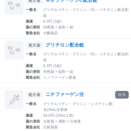
ネオファーゲンC配合錠
処方薬
一般名
グリチルリチン・グリシン・DL－メチオニン配合剤
錠
薬価
6.3円 (1錠)
薬の形状
内用薬 > 錠剤 > 錠
製造会社
大鵬薬品
グリチロン配合錠
処方薬
一般名
グリチルリチン・グリシン・DL－メチオニン配合剤
錠
薬価
6.3円 (1錠)
薬の形状
内用薬 > 錠剤 > 錠
製造会社
ミノファーゲン製薬
ニチファーゲン注
処方薬
後発
一般名
グリチルリチン・グリシン・システイン配
合20mL注射液
薬価
63.0円 (20mL1管)
薬の形状
注射薬 > 液剤 > 注射液
製造会社
日新製薬