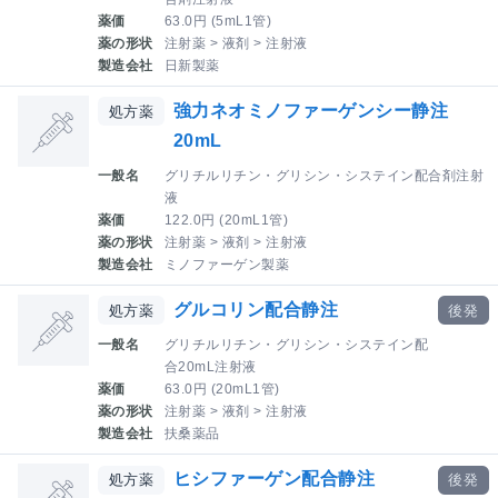
薬価
63.0円 (5mL1管)
薬の形状
注射薬 > 液剤 > 注射液
製造会社
日新製薬
強力ネオミノファーゲンシー静注
処方薬
20mL
一般名
グリチルリチン・グリシン・システイン配合剤注射
液
薬価
122.0円 (20mL1管)
薬の形状
注射薬 > 液剤 > 注射液
製造会社
ミノファーゲン製薬
グルコリン配合静注
処方薬
後発
一般名
グリチルリチン・グリシン・システイン配
合20mL注射液
薬価
63.0円 (20mL1管)
薬の形状
注射薬 > 液剤 > 注射液
製造会社
扶桑薬品
ヒシファーゲン配合静注
処方薬
後発