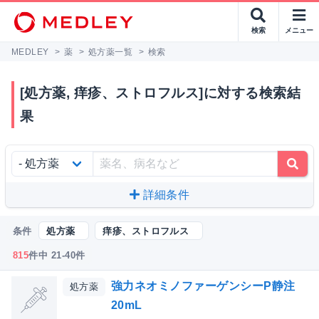
検索
メニュー
MEDLEY
>
薬
>
処方薬一覧
>
検索
[処方薬, 痒疹、ストロフルス]に対する検索結
果
詳細条件
条件
処方薬
痒疹、ストロフルス
815
件中 21-40件
強力ネオミノファーゲンシーP静注
処方薬
20mL