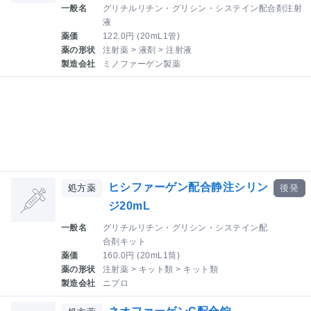
一般名
グリチルリチン・グリシン・システイン配合剤注射
液
薬価
122.0円 (20mL1管)
薬の形状
注射薬 > 液剤 > 注射液
製造会社
ミノファーゲン製薬
ヒシファーゲン配合静注シリン
処方薬
後発
ジ20mL
一般名
グリチルリチン・グリシン・システイン配
合剤キット
薬価
160.0円 (20mL1筒)
薬の形状
注射薬 > キット類 > キット類
製造会社
ニプロ