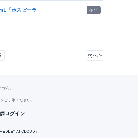
2mL「ホスピーラ」
後発
5
次へ
>
ません。
。
とをご了承ください。
師ログイン
MEDLEY AI CLOUD」