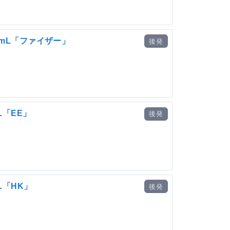
1mL「ファイザー」
後発
L「EE」
後発
L「HK」
後発