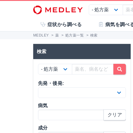
症状から調べる
病気を調べ
MEDLEY
>
薬
>
処方薬一覧
>
検索
検索
先発・後発:
病気
クリア
成分