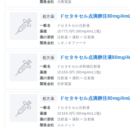
製造会社
大興製薬
ドセタキセル点滴静注80mg/4
処方薬
一般名
ドセタキセル注射液
薬価
10775.0円 (80mg4mL1瓶)
薬の形状
注射薬 > 液剤 > 注射液
製造会社
シオノギファーマ
ドセタキセル点滴静注液80mg/
処方薬
一般名
ドセタキセル水和物注射液
薬価
10166.0円 (80mg4mL1瓶)
薬の形状
注射薬 > 液剤 > 注射液
製造会社
沢井製薬
ドセタキセル点滴静注80mg/4m
処方薬
一般名
ドセタキセル注射液
薬価
10166.0円 (80mg4mL1瓶)
薬の形状
注射薬 > 液剤 > 注射液
製造会社
エルメッド