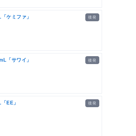
mL「ケミファ」
後発
4mL「サワイ」
後発
L「EE」
後発