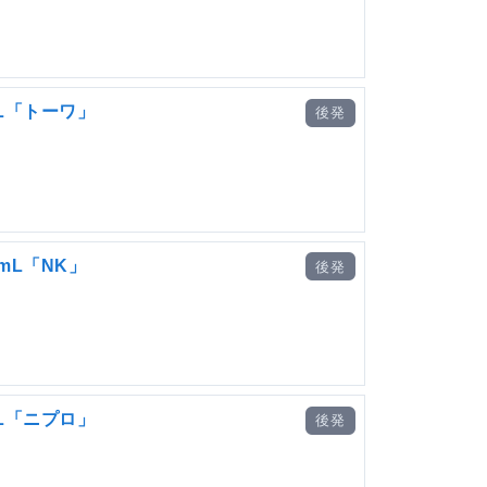
mL「トーワ」
後発
mL「NK」
後発
mL「ニプロ」
後発