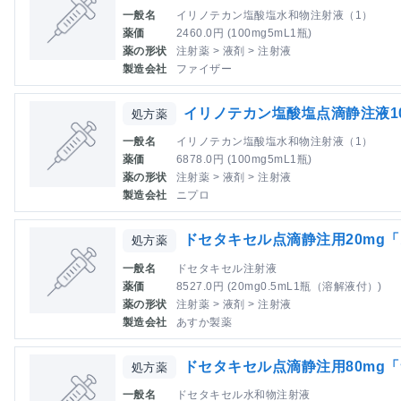
一般名
イリノテカン塩酸塩水和物注射液（1）
薬価
2460.0円 (100mg5mL1瓶)
薬の形状
注射薬 > 液剤 > 注射液
製造会社
ファイザー
イリノテカン塩酸塩点滴静注液10
処方薬
一般名
イリノテカン塩酸塩水和物注射液（1）
薬価
6878.0円 (100mg5mL1瓶)
薬の形状
注射薬 > 液剤 > 注射液
製造会社
ニプロ
ドセタキセル点滴静注用20mg
処方薬
一般名
ドセタキセル注射液
薬価
8527.0円 (20mg0.5mL1瓶（溶解液付）)
薬の形状
注射薬 > 液剤 > 注射液
製造会社
あすか製薬
ドセタキセル点滴静注用80mg
処方薬
一般名
ドセタキセル水和物注射液