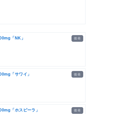
0mg「NK」
後発
00mg「サワイ」
後発
00mg「ホスピーラ」
後発