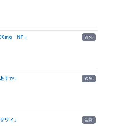
0mg「NP」
後発
「あすか」
後発
「サワイ」
後発