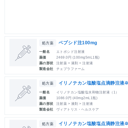
ベプシド注100mg
処方薬
一般名
エトポシド注射液
薬価
2469.0円 (100mg5mL1瓶)
薬の形状
注射薬 > 液剤 > 注射液
製造会社
チェプラファーム
イリノテカン塩酸塩点滴静注液40
処方薬
一般名
イリノテカン塩酸塩水和物注射液（1）
薬価
1086.0円 (40mg2mL1瓶)
薬の形状
注射薬 > 液剤 > 注射液
製造会社
ヴィアトリス・ヘルスケア
イリノテカン塩酸塩点滴静注液4
処方薬