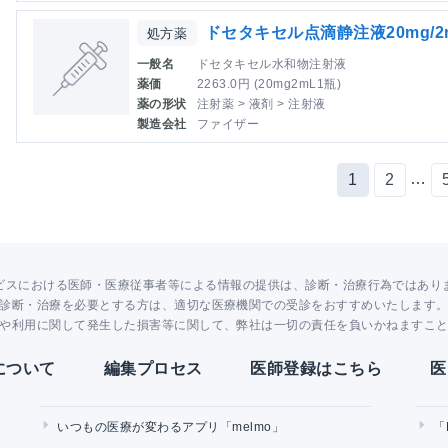
ドセタキセル点滴静注液20mg/
処方薬
一般名
ドセタキセル水和物注射液
薬価
2263.0円 (20mg2mL1瓶)
薬の形状
注射薬 > 液剤 > 注射液
製造会社
ファイザー
…
1
2
ビスにおける医師・医療従事者等による情報の提供は、診断・治療行為ではあり
診断・治療を必要とする方は、適切な医療機関での受診をおすすめいたします
や利用に関して発生した損害等に関して、弊社は一切の責任を負いかねますこ
Yについて
編集プロセス
医師登録はこちら
医
いつもの医療が変わるアプリ「melmo」
「