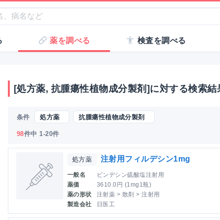
る
薬を調べる
検査を調べる
[処方薬, 抗腫瘍性植物成分製剤]に対する検索結
条件
処方薬
抗腫瘍性植物成分製剤
98
件中 1-20件
注射用フィルデシン1mg
処方薬
一般名
ビンデシン硫酸塩注射用
薬価
3610.0円 (1mg1瓶)
薬の形状
注射薬 > 散剤 > 注射用
製造会社
日医工