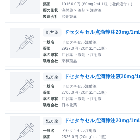
薬価
10166.0円 (80mg2mL1瓶（溶解液付）)
薬の形状
注射薬 > 液剤 > 注射液
製造会社
沢井製薬
ドセタキセル点滴静注20mg/1
処方薬
一般名
ドセタキセル注射液
薬価
2927.0円 (20mg1mL1瓶)
薬の形状
注射薬 > 液剤 > 注射液
製造会社
東和薬品
ドセタキセル点滴静注液20mg/1
処方薬
一般名
ドセタキセル注射液
薬価
2705.0円 (20mg1mL1瓶)
薬の形状
注射薬 > 液剤 > 注射液
製造会社
日本化薬
ドセタキセル点滴静注20mg/1
処方薬
一般名
ドセタキセル注射液
薬価
2536.0円 (20mg1mL1瓶)