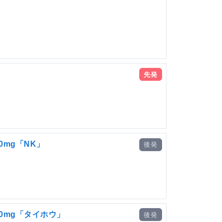
先発
mg「NK」
後発
0mg「タイホウ」
後発