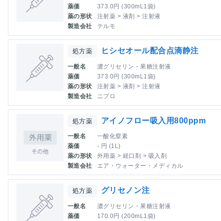
薬価
373.0円 (300mL1袋)
薬の形状
注射薬 > 液剤 > 注射液
製造会社
テルモ
ヒシセオール配合点滴静注
処方薬
一般名
濃グリセリン・果糖注射液
薬価
373.0円 (300mL1袋)
薬の形状
注射薬 > 液剤 > 注射液
製造会社
ニプロ
アイノフロー吸入用800ppm
処方薬
一般名
一酸化窒素
薬価
- 円 (1L)
薬の形状
外用薬 > 経口剤 > 吸入剤
製造会社
エア・ウォーター・メディカル
グリセノン注
処方薬
一般名
濃グリセリン・果糖注射液
薬価
170.0円 (200mL1袋)