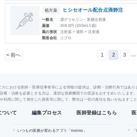
ヒシセオール配合点滴静注
処方薬
一般名
濃グリセリン・果糖注射液
薬価
306.0円 (200mL1袋)
薬の形状
注射薬 > 液剤 > 注射液
製造会社
ニプロ
…
<
前へ
1
2
3
ビスにおける医師・医療従事者等による情報の提供は、診断・治療行為ではあり
診断・治療を必要とする方は、適切な医療機関での受診をおすすめいたします
や利用に関して発生した損害等に関して、弊社は一切の責任を負いかねますこ
Yについて
編集プロセス
医師登録はこちら
医
いつもの医療が変わるアプリ「melmo」
「