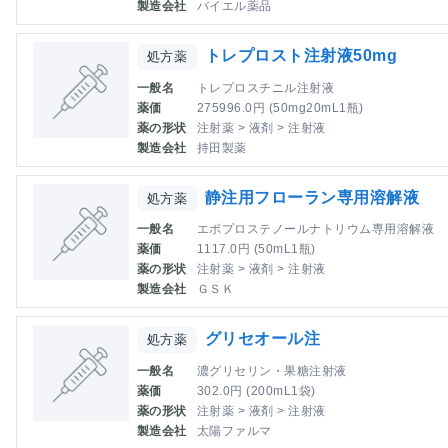
製造会社
バイエル薬品
トレプロスト注射液50mg
処方薬
一般名
トレプロスチニル注射液
薬価
275996.0円 (50mg20mL1瓶)
薬の形状
注射薬 > 液剤 > 注射液
製造会社
持田製薬
静注用フローラン専用溶解液
処方薬
一般名
エポプロステノールナトリウム専用溶解液
薬価
1117.0円 (50mL1瓶)
薬の形状
注射薬 > 液剤 > 注射液
製造会社
ＧＳＫ
グリセオール注
処方薬
一般名
濃グリセリン・果糖注射液
薬価
302.0円 (200mL1袋)
薬の形状
注射薬 > 液剤 > 注射液
製造会社
太陽ファルマ