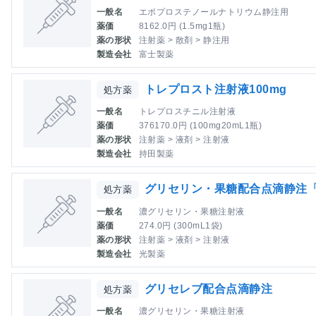
一般名
エポプロステノールナトリウム静注用
薬価
8162.0円 (1.5mg1瓶)
薬の形状
注射薬 > 散剤 > 静注用
製造会社
富士製薬
トレプロスト注射液100mg
処方薬
一般名
トレプロスチニル注射液
薬価
376170.0円 (100mg20mL1瓶)
薬の形状
注射薬 > 液剤 > 注射液
製造会社
持田製薬
グリセリン・果糖配合点滴静注「
処方薬
一般名
濃グリセリン・果糖注射液
薬価
274.0円 (300mL1袋)
薬の形状
注射薬 > 液剤 > 注射液
製造会社
光製薬
グリセレブ配合点滴静注
処方薬
一般名
濃グリセリン・果糖注射液