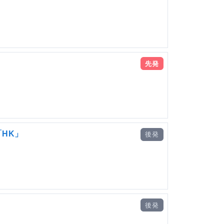
先発
HK」
後発
後発