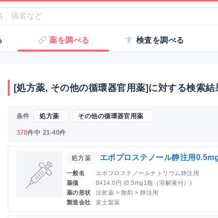
る
薬を調べる
検査を調べる
[処方薬, その他の循環器官用薬]に対する検索結
条件
処方薬
その他の循環器官用薬
378
件中 21-40件
エポプロステノール静注用0.5m
処方薬
一般名
エポプロステノールナトリウム静注用
薬価
8414.0円 (0.5mg1瓶（溶解液付）)
薬の形状
注射薬 > 散剤 > 静注用
製造会社
富士製薬