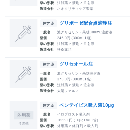
薬の形状
注射薬 > 液剤 > 注射液
製造会社
ネオクリティケア製薬
グリポーゼ配合点滴静注
処方薬
一般名
濃グリセリン・果糖300mL注射液
薬価
245.0円 (300mL1瓶)
薬の形状
注射薬 > 液剤 > 注射液
製造会社
扶桑薬品
グリセオール注
処方薬
一般名
濃グリセリン・果糖注射液
薬価
373.0円 (300mL1袋)
薬の形状
注射薬 > 液剤 > 注射液
製造会社
太陽ファルマ
ベンテイビス吸入液10μg
処方薬
一般名
イロプロスト吸入剤
薬価
1865.1円 (10μg1mL1管)
薬の形状
外用薬 > 経口剤 > 吸入剤