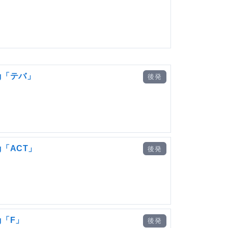
g「テバ」
後発
g「ACT」
後発
g「F」
後発