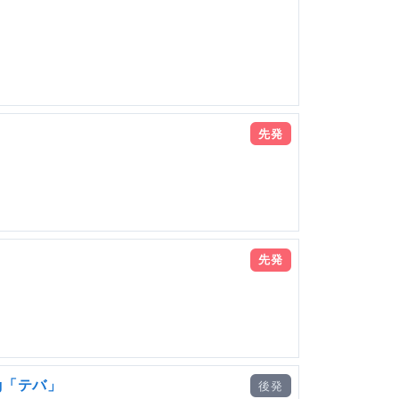
先発
先発
g「テバ」
後発