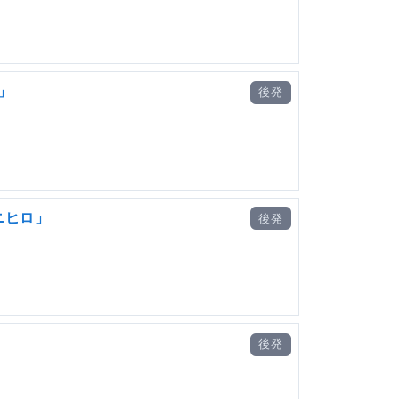
」
後発
ニヒロ」
後発
後発