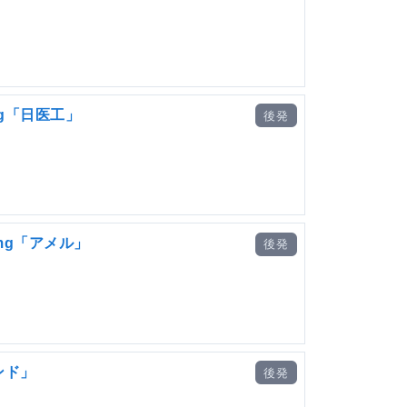
g「日医工」
後発
mg「アメル」
後発
ンド」
後発