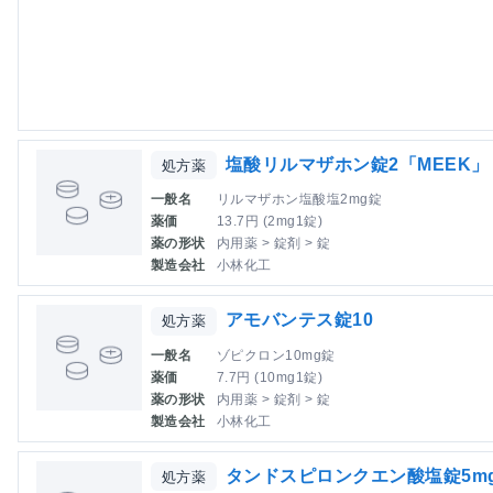
塩酸リルマザホン錠2「MEEK」
処方薬
一般名
リルマザホン塩酸塩2mg錠
薬価
13.7円 (2mg1錠)
薬の形状
内用薬 > 錠剤 > 錠
製造会社
小林化工
アモバンテス錠10
処方薬
一般名
ゾピクロン10mg錠
薬価
7.7円 (10mg1錠)
薬の形状
内用薬 > 錠剤 > 錠
製造会社
小林化工
タンドスピロンクエン酸塩錠5m
処方薬