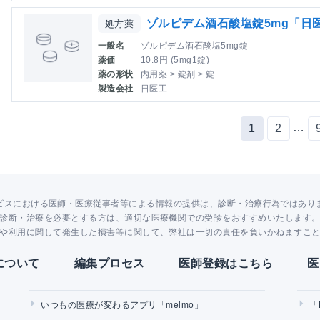
ゾルピデム酒石酸塩錠5mg「日
処方薬
一般名
ゾルピデム酒石酸塩5mg錠
薬価
10.8円 (5mg1錠)
薬の形状
内用薬 > 錠剤 > 錠
製造会社
日医工
…
1
2
ビスにおける医師・医療従事者等による情報の提供は、診断・治療行為ではあり
診断・治療を必要とする方は、適切な医療機関での受診をおすすめいたします
や利用に関して発生した損害等に関して、弊社は一切の責任を負いかねますこ
Yについて
編集プロセス
医師登録はこちら
医
いつもの医療が変わるアプリ「melmo」
「