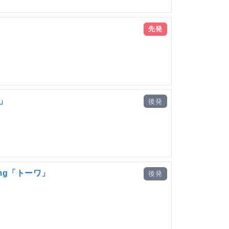
先発
」
後発
mg「トーワ」
後発