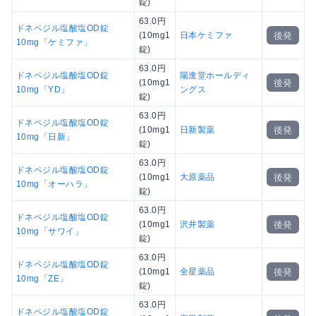
錠)
63.0円
ドネペジル塩酸塩OD錠
後発
(10mg1
日本ケミファ
10mg「ケミファ」
錠)
63.0円
ドネペジル塩酸塩OD錠
陽進堂ホールディ
後発
(10mg1
10mg「YD」
ングス
錠)
63.0円
ドネペジル塩酸塩OD錠
後発
(10mg1
日新製薬
10mg「日新」
錠)
63.0円
ドネペジル塩酸塩OD錠
後発
(10mg1
大原薬品
10mg「オーハラ」
錠)
63.0円
ドネペジル塩酸塩OD錠
後発
(10mg1
沢井製薬
10mg「サワイ」
錠)
63.0円
ドネペジル塩酸塩OD錠
後発
(10mg1
全星薬品
10mg「ZE」
錠)
63.0円
ドネペジル塩酸塩OD錠