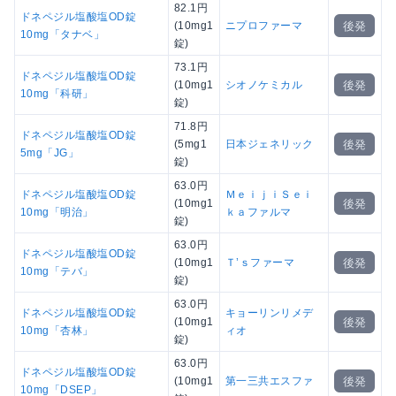
82.1円
ドネペジル塩酸塩OD錠
後発
(10mg1
ニプロファーマ
10mg「タナベ」
錠)
73.1円
ドネペジル塩酸塩OD錠
後発
(10mg1
シオノケミカル
10mg「科研」
錠)
71.8円
ドネペジル塩酸塩OD錠
後発
(5mg1
日本ジェネリック
5mg「JG」
錠)
63.0円
ドネペジル塩酸塩OD錠
ＭｅｉｊｉＳｅｉ
後発
(10mg1
10mg「明治」
ｋａファルマ
錠)
63.0円
ドネペジル塩酸塩OD錠
後発
(10mg1
Ｔ’ｓファーマ
10mg「テバ」
錠)
63.0円
ドネペジル塩酸塩OD錠
キョーリンリメデ
後発
(10mg1
10mg「杏林」
ィオ
錠)
63.0円
ドネペジル塩酸塩OD錠
後発
(10mg1
第一三共エスファ
10mg「DSEP」