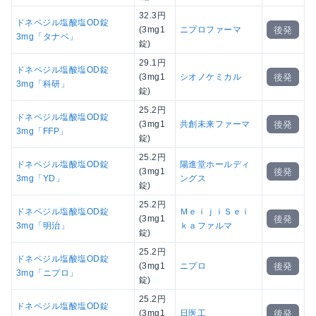
32.3円
ドネペジル塩酸塩OD錠
後発
(3mg1
ニプロファーマ
3mg「タナベ」
錠)
29.1円
ドネペジル塩酸塩OD錠
後発
(3mg1
シオノケミカル
3mg「科研」
錠)
25.2円
ドネペジル塩酸塩OD錠
後発
(3mg1
共創未来ファーマ
3mg「FFP」
錠)
25.2円
ドネペジル塩酸塩OD錠
陽進堂ホールディ
後発
(3mg1
3mg「YD」
ングス
錠)
25.2円
ドネペジル塩酸塩OD錠
ＭｅｉｊｉＳｅｉ
後発
(3mg1
3mg「明治」
ｋａファルマ
錠)
25.2円
ドネペジル塩酸塩OD錠
後発
(3mg1
ニプロ
3mg「ニプロ」
錠)
25.2円
ドネペジル塩酸塩OD錠
後発
(3mg1
日医工