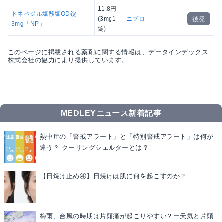
11.8円
ドネペジル塩酸塩OD錠
後発
(3mg1
ニプロ
3mg「NP」
錠)
このページに掲載される薬剤に関する情報は、データインデックス
株式会社の協力により提供しています。
MEDLEYニュース新着記事
熱中症の「警戒アラート」と「特別警戒アラート」は何が
違う？ クーリングシェルターとは？
【日焼け止め④】日焼けは肌に何を起こすのか？
梅雨、台風の時期は片頭痛が起こりやすい？ー天気と片頭