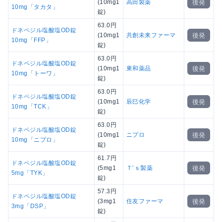
後発
(10mg1
高田製薬
10mg「タカタ」
錠)
63.0円
ドネペジル塩酸塩OD錠
後発
(10mg1
共創未来ファーマ
10mg「FFP」
錠)
63.0円
ドネペジル塩酸塩OD錠
後発
(10mg1
東和薬品
10mg「トーワ」
錠)
63.0円
ドネペジル塩酸塩OD錠
後発
(10mg1
辰巳化学
10mg「TCK」
錠)
63.0円
ドネペジル塩酸塩OD錠
後発
(10mg1
ニプロ
10mg「ニプロ」
錠)
61.7円
ドネペジル塩酸塩OD錠
後発
(5mg1
Ｔ’ｓ製薬
5mg「TYK」
錠)
57.3円
ドネペジル塩酸塩OD錠
後発
(3mg1
住友ファーマ
3mg「DSP」
錠)