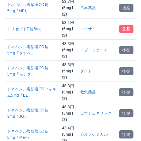
53.7円
ドネペジル塩酸塩OD錠
後発
(5mg1
日本薬品
5mg「NPI」
錠)
53.1円
先発
アリセプトD錠5mg
(5mg1
エーザイ
錠)
48.3円
ドネペジル塩酸塩OD錠
後発
(5mg1
ニプロファーマ
5mg「タナベ」
錠)
48.3円
ドネペジル塩酸塩OD錠
後発
(5mg1
ダイト
5mg「モチダ」
錠)
48.3円
ドネペジル塩酸塩ODフィル
後発
(5mg1
救急薬品
ム5mg「EE」
錠)
48.3円
ドネペジル塩酸塩OD錠
後発
(3mg1
日本ジェネリック
3mg「JG」
錠)
43.4円
ドネペジル塩酸塩OD錠
後発
(5mg1
シオノケミカル
5mg「科研」
錠)