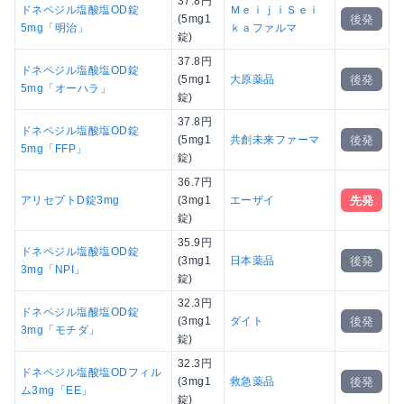
37.8円
ドネペジル塩酸塩OD錠
ＭｅｉｊｉＳｅｉ
後発
(5mg1
5mg「明治」
ｋａファルマ
錠)
37.8円
ドネペジル塩酸塩OD錠
後発
(5mg1
大原薬品
5mg「オーハラ」
錠)
37.8円
ドネペジル塩酸塩OD錠
後発
(5mg1
共創未来ファーマ
5mg「FFP」
錠)
36.7円
先発
アリセプトD錠3mg
(3mg1
エーザイ
錠)
35.9円
ドネペジル塩酸塩OD錠
後発
(3mg1
日本薬品
3mg「NPI」
錠)
32.3円
ドネペジル塩酸塩OD錠
後発
(3mg1
ダイト
3mg「モチダ」
錠)
32.3円
ドネペジル塩酸塩ODフィル
後発
(3mg1
救急薬品
ム3mg「EE」
錠)