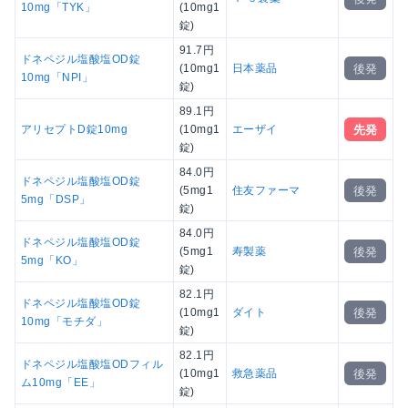
10mg「TYK」
(10mg1
錠)
91.7円
ドネペジル塩酸塩OD錠
後発
(10mg1
日本薬品
10mg「NPI」
錠)
89.1円
先発
アリセプトD錠10mg
(10mg1
エーザイ
錠)
84.0円
ドネペジル塩酸塩OD錠
後発
(5mg1
住友ファーマ
5mg「DSP」
錠)
84.0円
ドネペジル塩酸塩OD錠
後発
(5mg1
寿製薬
5mg「KO」
錠)
82.1円
ドネペジル塩酸塩OD錠
後発
(10mg1
ダイト
10mg「モチダ」
錠)
82.1円
ドネペジル塩酸塩ODフィル
後発
(10mg1
救急薬品
ム10mg「EE」
錠)