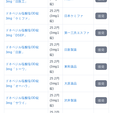
3mg「日医工」
錠)
25.2円
ドネペジル塩酸塩OD錠
後発
(3mg1
日本ケミファ
3mg「ケミファ」
錠)
25.2円
ドネペジル塩酸塩OD錠
後発
(3mg1
第一三共エスファ
3mg「DSEP」
錠)
25.2円
ドネペジル塩酸塩OD錠
後発
(3mg1
日新製薬
3mg「日新」
錠)
25.2円
ドネペジル塩酸塩OD錠
後発
(3mg1
東和薬品
3mg「トーワ」
錠)
25.2円
ドネペジル塩酸塩OD錠
後発
(3mg1
大原薬品
3mg「オーハラ」
錠)
25.2円
ドネペジル塩酸塩OD錠
後発
(3mg1
沢井製薬
3mg「サワイ」
錠)
25.2円