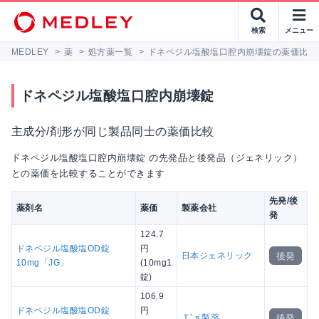
検索
メニュー
MEDLEY
>
薬
>
処方薬一覧
>
ドネペジル塩酸塩口腔内崩壊錠の薬価比較
ドネペジル塩酸塩口腔内崩壊錠
主成分/剤形が同じ製品同士の薬価比較
ドネペジル塩酸塩口腔内崩壊錠 の先発品と後発品（ジェネリック）
との薬価を比較することができます
先発/後
薬剤名
薬価
製薬会社
発
124.7
ドネペジル塩酸塩OD錠
円
後発
日本ジェネリック
10mg「JG」
(10mg1
錠)
106.9
ドネペジル塩酸塩OD錠
円
後発
Ｔ’ｓ製薬