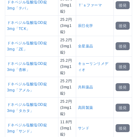
ドネペジル塩酸塩OD錠
後発
(3mg1
Ｔ’ｓファーマ
3mg「テバ」
錠)
25.2円
ドネペジル塩酸塩OD錠
後発
(3mg1
辰巳化学
3mg「TCK」
錠)
25.2円
ドネペジル塩酸塩OD錠
後発
(3mg1
全星薬品
3mg「ZE」
錠)
25.2円
ドネペジル塩酸塩OD錠
キョーリンリメデ
後発
(3mg1
3mg「杏林」
ィオ
錠)
25.2円
ドネペジル塩酸塩OD錠
後発
(3mg1
共和薬品
3mg「アメル」
錠)
25.2円
ドネペジル塩酸塩OD錠
後発
(3mg1
高田製薬
3mg「タカタ」
錠)
11.8円
ドネペジル塩酸塩OD錠
後発
(3mg1
サンド
3mg「サンド」
錠)