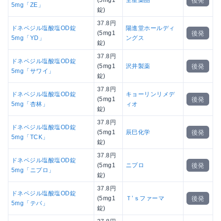
後発
(5mg1
全星薬品
5mg「ZE」
錠)
37.8円
ドネペジル塩酸塩OD錠
陽進堂ホールディ
後発
(5mg1
5mg「YD」
ングス
錠)
37.8円
ドネペジル塩酸塩OD錠
後発
(5mg1
沢井製薬
5mg「サワイ」
錠)
37.8円
ドネペジル塩酸塩OD錠
キョーリンリメデ
後発
(5mg1
5mg「杏林」
ィオ
錠)
37.8円
ドネペジル塩酸塩OD錠
後発
(5mg1
辰巳化学
5mg「TCK」
錠)
37.8円
ドネペジル塩酸塩OD錠
後発
(5mg1
ニプロ
5mg「ニプロ」
錠)
37.8円
ドネペジル塩酸塩OD錠
後発
(5mg1
Ｔ’ｓファーマ
5mg「テバ」
錠)