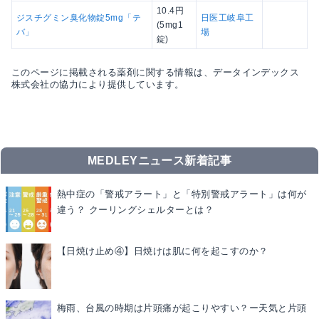
10.4円
ジスチグミン臭化物錠5mg「テ
日医工岐阜工
(5mg1
バ」
場
錠)
このページに掲載される薬剤に関する情報は、データインデックス
株式会社の協力により提供しています。
MEDLEYニュース新着記事
熱中症の「警戒アラート」と「特別警戒アラート」は何が
違う？ クーリングシェルターとは？
【日焼け止め④】日焼けは肌に何を起こすのか？
梅雨、台風の時期は片頭痛が起こりやすい？ー天気と片頭