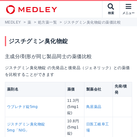
検索
メニュー
MEDLEY
>
薬
>
処方薬一覧
>
ジスチグミン臭化物錠の薬価比較
ジスチグミン臭化物錠
主成分/剤形が同じ製品同士の薬価比較
ジスチグミン臭化物錠 の先発品と後発品（ジェネリック）との薬価
を比較することができます
先発/後
薬剤名
薬価
製薬会社
発
11.3円
ウブレチド錠5mg
(5mg1
鳥居薬品
錠)
10.8円
ジスチグミン臭化物錠
日医工岐阜工
(5mg1
5mg「NIG」
場
錠)