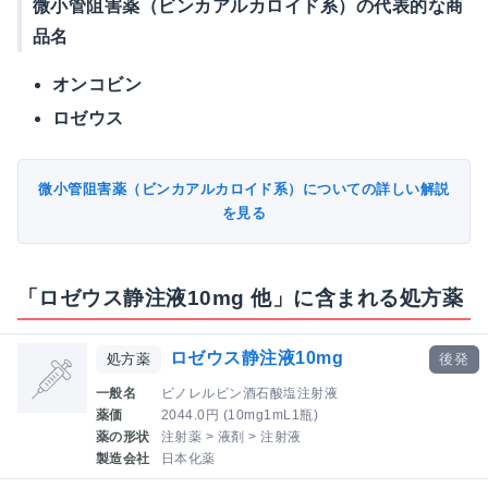
微小管阻害薬（ビンカアルカロイド系）の代表的な商
品名
オンコビン
ロゼウス
微小管阻害薬（ビンカアルカロイド系）についての詳しい解説
を見る
「ロゼウス静注液10mg 他」に含まれる処方薬
ロゼウス静注液10mg
処方薬
後発
一般名
ビノレルビン酒石酸塩注射液
薬価
2044.0円 (10mg1mL1瓶)
薬の形状
注射薬 > 液剤 > 注射液
製造会社
日本化薬