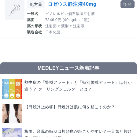
ロゼウス静注液40mg
処方薬
後発
一般名
ビノレルビン酒石酸塩注射液
薬価
7846.0円 (40mg4mL1瓶)
薬の形状
注射薬 > 液剤 > 注射液
製造会社
日本化薬
MEDLEYニュース新着記事
熱中症の「警戒アラート」と「特別警戒アラート」は何が
違う？ クーリングシェルターとは？
【日焼け止め④】日焼けは肌に何を起こすのか？
梅雨、台風の時期は片頭痛が起こりやすい？ー天気と片頭