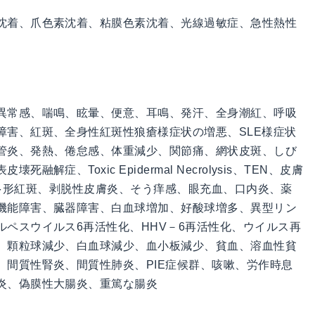
沈着、爪色素沈着、粘膜色素沈着、光線過敏症、急性熱性
異常感、喘鳴、眩暈、便意、耳鳴、発汗、全身潮紅、呼吸
障害、紅斑、全身性紅斑性狼瘡様症状の増悪、SLE様症状
管炎、発熱、倦怠感、体重減少、関節痛、網状皮斑、しび
症、Toxic Epidermal Necrolysis、TEN、皮膚
候群、多形紅斑、剥脱性皮膚炎、そう痒感、眼充血、口内炎、薬
機能障害、臓器障害、白血球増加、好酸球増多、異型リン
ペスウイルス6再活性化、HHV－6再活性化、ウイルス再
、顆粒球減少、白血球減少、血小板減少、貧血、溶血性貧
、間質性腎炎、間質性肺炎、PIE症候群、咳嗽、労作時息
炎、偽膜性大腸炎、重篤な腸炎