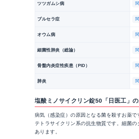
ツツガムシ病
ブルセラ症
オウム病
細菌性肺炎（総論）
骨盤内炎症性疾患（PID）
肺炎
塩酸ミノサイクリン錠50「日医工」
病気（
感染症
）の原因となる菌を殺すお薬で
テトラサイクリン系の
抗生物質
です。
細菌
の
あります。