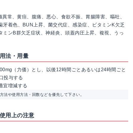
査値異常、黄疸、腹痛、悪心、食欲不振、胃腸障害、嘔吐、
歯牙着色、BUN上昇、菌交代症、感染症、ビタミンK欠乏
タミンB群欠乏症状、神経炎、頭蓋内圧上昇、複視、うっ
の用法・用量
00mg（力価）とし、以後12時間ごとあるいは24時間ごと
経口投与する
適宜増減する
用方法や使用方法・回数などを優先して下さい。
の使用上の注意