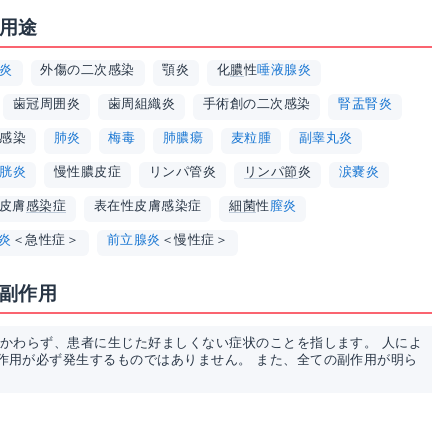
の用途
炎
外傷の二次感染
顎炎
化
膿
性
唾液腺炎
歯冠周囲炎
歯周組織炎
手術創の二次感染
腎盂腎炎
感染
肺炎
梅毒
肺膿瘍
麦粒腫
副睾丸炎
胱炎
慢性膿皮症
リンパ管炎
リンパ節
炎
涙嚢炎
皮膚
感染症
表在性皮膚感染症
細菌
性
膣炎
炎
＜急性症＞
前立腺炎
＜慢性症＞
の副作用
かかわらず、患者に生じた好ましくない症状のことを指します。 人によ
作用が必ず発生するものではありません。 また、全ての副作用が明ら