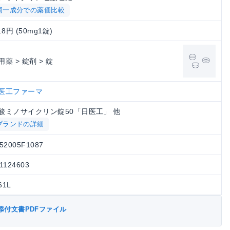
同一成分での薬価比較
.8円 (50mg1錠)
用薬 > 錠剤 > 錠
医工ファーマ
酸ミノサイクリン錠50「日医工」 他
ブランドの詳細
52005F1087
1124603
61L
添付文書PDFファイル