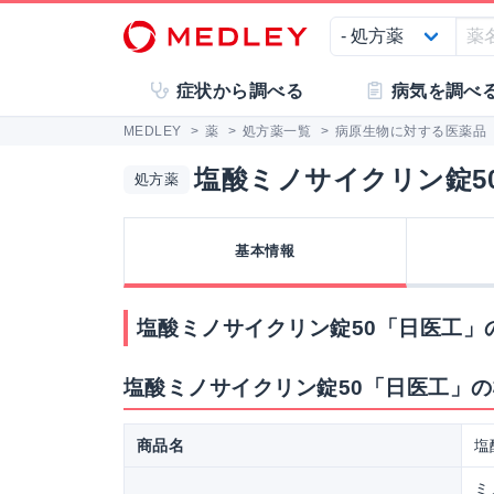
症状から調べる
病気を調べ
MEDLEY
>
薬
>
処方薬一覧
>
病原生物に対する医薬品
塩酸ミノサイクリン錠5
処方薬
基本情報
塩酸ミノサイクリン錠50「日医工」
塩酸ミノサイクリン錠50「日医工」
商品名
塩
ミ