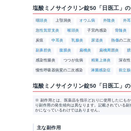
塩酸ミノサイクリン錠50「日医工」
咽頭炎
上顎洞炎
オウム病
外陰炎
外耳
急性気管支炎
喉頭炎
子宮内感染
骨髄炎
炭疽
中耳炎
乳腺炎
尿道炎
熱傷
の二次
副鼻腔炎
腹膜炎
扁桃炎
扁桃周囲炎
膀
感染性腸炎
つつが虫病
精巣上体炎
深在性
慢性呼吸器
病変
の二次感染
淋菌感染症
前立腺
塩酸ミノサイクリン錠50「日医工」
※ 副作用とは、医薬品を指示どおりに使用したにも
り副作用の発生傾向は異なります。記載されている副
かになっているわけではありません。
主な副作用