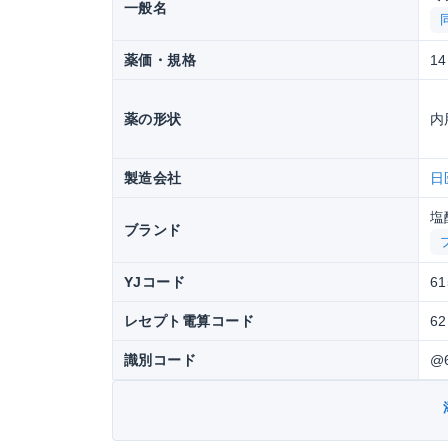
一般名
薬価・規格
14
薬の形状
内
製造会社
日
塩
ブランド
YJコード
61
レセプト電算コード
62
識別コード
@