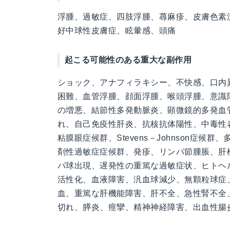
浮腫、過敏症、四肢浮腫、蕁麻疹、皮膚色素
好中球性皮膚症、眩暈感、頭痛
起こる可能性のある重大な副作用
ショック、アナフィラキシー、不快感、口内
困難、血管浮腫、顔面浮腫、喉頭浮腫、意識
の増悪、結節性多発動脈炎、顕微鏡的多発血
れ、自己免疫性肝炎、抗核抗体陽性、中毒性表皮壊死融解
粘膜眼症候群、Stevens－Johnson症
剤性過敏症症候群、発疹、リンパ節腫脹、肝
パ球出現、遅発性の重篤な過敏症状、ヒトヘル
活性化、血液障害、汎血球減少、無顆粒球症
血、重篤な肝機能障害、肝不全、急性腎不全
切れ、膵炎、痙攣、精神神経障害、出血性腸