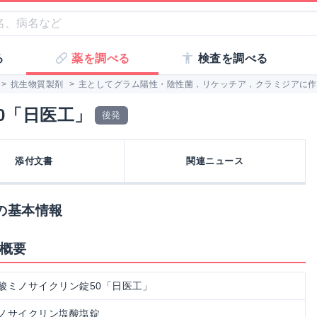
る
薬を調べる
検査を調べる
>
抗生物質製剤
>
主としてグラム陽性・陰性菌，リケッチア，クラミジアに作
0「日医工」
後発
添付文書
関連ニュース
の基本情報
の概要
酸ミノサイクリン錠50「日医工」
ノサイクリン塩酸塩錠