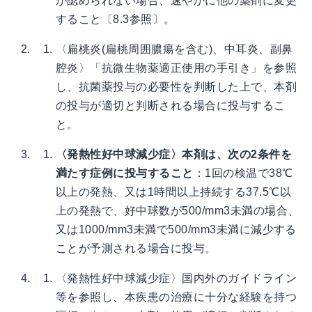
が認められない場合、速やかに他の薬剤に変更
すること〔8.3参照〕。
〈扁桃炎(扁桃周囲膿瘍を含む)、中耳炎、副鼻
腔炎〉「抗微生物薬適正使用の手引き」を参照
し、抗菌薬投与の必要性を判断した上で、本剤
の投与が適切と判断される場合に投与するこ
と。
〈発熱性好中球減少症〉本剤は、次の2条件を
満たす症例に投与すること
：1回の検温で38℃
以上の発熱、又は1時間以上持続する37.5℃以
上の発熱で、好中球数が500/mm3未満の場合、
又は1000/mm3未満で500/mm3未満に減少する
ことが予測される場合に投与。
〈発熱性好中球減少症〉国内外のガイドライン
等を参照し、本疾患の治療に十分な経験を持つ