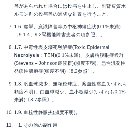
等があらわれた場合には投与を中止し、副腎皮質ホ
ルモン剤の投与等の適切な処置を行うこと。
1.6. 痙攣、意識障害等の中枢神経症状(0.1%未満)
〔9.1.4、9.2腎機能障害患者の項参照〕。
1.7. 中毒性表皮壊死融解症(Toxic Epidermal
Necrolysis
：TEN)(0.1%未満)、皮膚粘膜眼症候群
(Stevens－Johnson症候群)(頻度不明)、急性汎発性
発疹性膿疱症(頻度不明)〔8.2参照〕。
1.8. 汎血球減少、無顆粒球症、溶血性貧血(いずれも
頻度不明)、白血球減少、血小板減少(いずれも0.1%
未満)〔8.7参照〕。
1.9. 血栓性静脈炎(頻度不明)。
その他の副作用