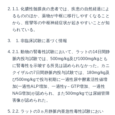
1.1. 化膿性髄膜炎の患者では、疾患の自然経過によ
るもののほか、薬物が中枢に移行しやすくなること
から、痙攣等の中枢神経症状が起きやすいことが知
られている。
非臨床試験に基づく情報
2.1. 動物の腎毒性試験において、ラットの14日間静
脈内投与試験では、500mg/kg及び1000mg/kgとも
に腎毒性を示唆する所見は認められなかった。カニ
クイザルの7日間静脈内投与試験では、180mg/kg及
び500mg/kgで投与初期に一過性尿中酵素活性値増
加(一過性ALP増加、一過性γ－GTP増加、一過性
NAG増加)が認められ、また500mg/kgでは尿細管障
害像が認められた。
2.2. ラットの3ヵ月静脈内亜急性毒性試験におい