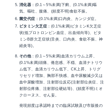
消化器
：(0.1～5%未満)下痢、(0.1%未満)嘔
気、嘔吐、腹痛、(頻度不明)食欲不振。
菌交代症
：(0.1%未満)口内炎、カンジダ症。
ビタミン欠乏症
：(0.1%未満)ビタミンK欠乏症
状(低プロトロンビン血症、出血傾向等)、ビタ
ミンB群欠乏症状(舌炎、口内炎、食欲不振、神
経炎等)。
その他
：(0.1～5%未満)血清カリウム上昇、
(0.1%未満)頭痛、倦怠感、不穏、血清ナトリウ
ム低下、血清カリウム低下、CK上昇、トリグ
リセリド増加、胸部不快感、血中尿酸減少又は
血中尿酸増加、注射部位反応(注射部位炎症、注
射部位疼痛、注射部位硬結等)、(頻度不明)ミオ
クローヌス、せん妄。
発現頻度は承認時までの臨床試験及び市販後の