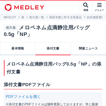
検索
メニュー
MEDLEY
>
薬
>
処方薬一覧
>
病原生物に対する医薬品
>
抗生物質製剤
メロペネム点滴静注用バッグ
処方薬
0.5g「NP」
基本情報
添付文書
関連ニュース
メロペネム点滴静注用バッグ0.5g「NP」の添
付文書
添付文書PDFファイル
PDFファイルを開く
※添付文書のPDFファイルは随時更新しておりますが、常に最新