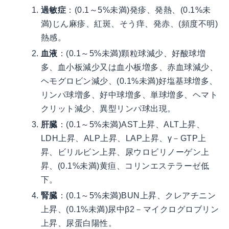
過敏症
：(0.1～5%未満)発疹、発熱、(0.1%未
満)じん麻疹、紅斑、そう痒、発赤、(頻度不明)
熱感。
血液
：(0.1～5%未満)顆粒球減少、好酸球増
多、血小板減少又は血小板増多、赤血球減少、
ヘモグロビン減少、(0.1%未満)好塩基球増多、
リンパ球増多、好中球増多、単球増多、ヘマト
クリット減少、異型リンパ球出現。
肝臓
：(0.1～5%未満)AST上昇、ALT上昇、
LDH上昇、ALP上昇、LAP上昇、γ－GTP上
昇、ビリルビン上昇、尿ウロビリノーゲン上
昇、(0.1%未満)黄疸、コリンエステラーゼ低
下。
腎臓
：(0.1～5%未満)BUN上昇、クレアチニン
上昇、(0.1%未満)尿中β2－マイクログロブリン
上昇、尿蛋白陽性。