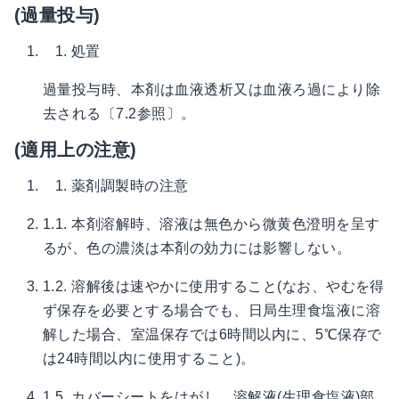
(過量投与)
処置
過量投与時、本剤は血液透析又は血液ろ過により除
去される〔7.2参照〕。
(適用上の注意)
薬剤調製時の注意
1.1. 本剤溶解時、溶液は無色から微黄色澄明を呈す
るが、色の濃淡は本剤の効力には影響しない。
1.2. 溶解後は速やかに使用すること(なお、やむを得
ず保存を必要とする場合でも、日局生理食塩液に溶
解した場合、室温保存では6時間以内に、5℃保存で
は24時間以内に使用すること)。
1.5. カバーシートをはがし、溶解液(生理食塩液)部