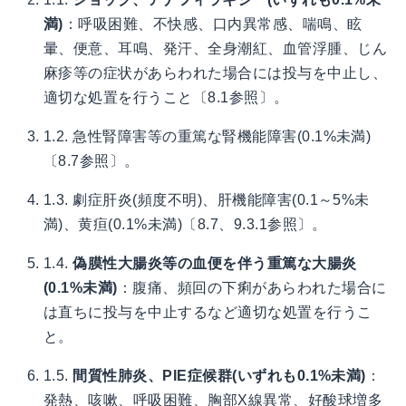
満)
：呼吸困難、不快感、口内異常感、喘鳴、眩
暈、便意、耳鳴、発汗、全身潮紅、血管浮腫、じん
麻疹等の症状があらわれた場合には投与を中止し、
適切な処置を行うこと〔8.1参照〕。
1.2. 急性腎障害等の重篤な腎機能障害(0.1%未満)
〔8.7参照〕。
1.3. 劇症肝炎(頻度不明)、肝機能障害(0.1～5%未
満)、黄疸(0.1%未満)〔8.7、9.3.1参照〕。
1.4.
偽膜性大腸炎等の血便を伴う重篤な大腸炎
(0.1%未満)
：腹痛、頻回の下痢があらわれた場合に
は直ちに投与を中止するなど適切な処置を行うこ
と。
1.5.
間質性肺炎、PIE症候群(いずれも0.1%未満)
：
発熱、咳嗽、呼吸困難、胸部X線異常、好酸球増多