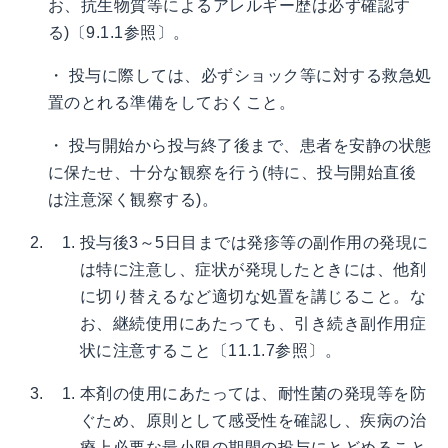
お、抗生物質等によるアレルギー歴は必ず確認す
る)〔9.1.1参照〕。
・ 投与に際しては、必ずショック等に対する救急処
置のとれる準備をしておくこと。
・ 投与開始から投与終了後まで、患者を安静の状態
に保たせ、十分な観察を行う(特に、投与開始直後
は注意深く観察する)。
投与後3～5日目までは発疹等の副作用の発現に
は特に注意し、症状が発現したときには、他剤
に切り替えるなど適切な処置を講じること。な
お、継続使用にあたっても、引き続き副作用症
状に注意すること〔11.1.7参照〕。
本剤の使用にあたっては、耐性菌の発現等を防
ぐため、原則として感受性を確認し、疾病の治
療上必要な最小限の期間の投与にとどめること