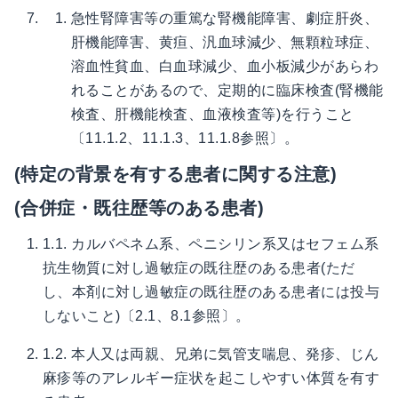
急性腎障害等の重篤な腎機能障害、劇症肝炎、
肝機能障害、黄疸、汎血球減少、無顆粒球症、
溶血性貧血、白血球減少、血小板減少があらわ
れることがあるので、定期的に臨床検査(腎機能
検査、肝機能検査、血液検査等)を行うこと
〔11.1.2、11.1.3、11.1.8参照〕。
(特定の背景を有する患者に関する注意)
(合併症・既往歴等のある患者)
1.1. カルバペネム系、ペニシリン系又はセフェム系
抗生物質に対し過敏症の既往歴のある患者(ただ
し、本剤に対し過敏症の既往歴のある患者には投与
しないこと)〔2.1、8.1参照〕。
1.2. 本人又は両親、兄弟に気管支喘息、発疹、じん
麻疹等のアレルギー症状を起こしやすい体質を有す