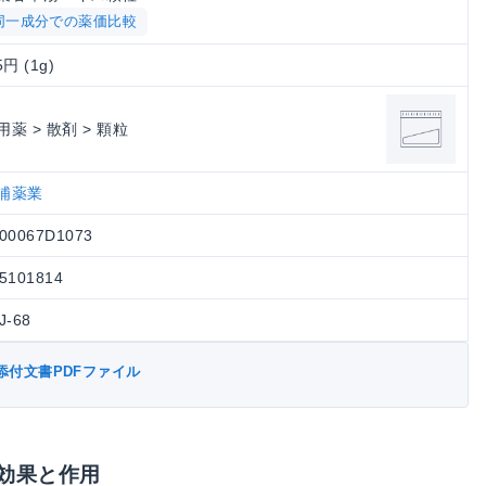
同一成分での薬価比較
5円 (1g)
用薬 > 散剤 > 顆粒
浦薬業
00067D1073
5101814
J-68
添付文書PDFファイル
効果と作用