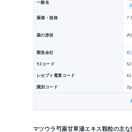
一般名
薬価・規格
7.
薬の形状
内
製造会社
松
YJコード
52
レセプト電算コード
61
識別コード
2g
マツウラ芍薬甘草湯エキス顆粒の主な