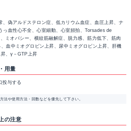
常、偽アルドステロン症、低カリウム血症、血圧上昇、ナ
血性心不全、心室細動、心室頻拍、Torsades de
、失神、ミオパシー、横紋筋融解症、脱力感、筋力低下、筋肉
昇、血中ミオグロビン上昇、尿中ミオグロビン上昇、肝機
上昇、γ－GTP上昇
・用量
口投与する
用方法や使用方法・回数などを優先して下さい。
上の注意