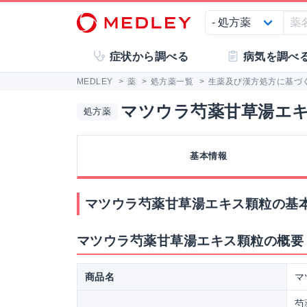
症状から調べる
病気を調べ
MEDLEY
>
薬
>
処方薬一覧
>
生薬及び漢方処方に基づ
マツウラ芍薬甘草湯エ
処方薬
基本情報
マツウラ芍薬甘草湯エキス顆粒の基
マツウラ芍薬甘草湯エキス顆粒の概要
商品名
マ
芍