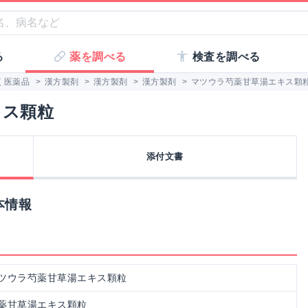
る
薬を調べる
検査を調べる
く医薬品
>
漢方製剤
>
漢方製剤
>
漢方製剤
>
マツウラ芍薬甘草湯エキス顆
キス顆粒
添付文書
本情報
ツウラ芍薬甘草湯エキス顆粒
薬甘草湯エキス顆粒