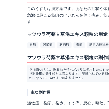
このくすりは漢方薬です。あなたの症状や体
急激に起こる筋肉のけいれんを伴う痛み、筋
す。
マツウラ芍薬甘草湯エキス顆粒の用途
胃痛
関節痛
筋肉痛
腹痛
筋肉の痙攣を
マツウラ芍薬甘草湯エキス顆粒の副作
※ 副作用とは、医薬品を指示どおりに使用したにも
り副作用の発生傾向は異なります。記載されている副
かになっているわけではありません。
主な副作用
過敏症、発疹、発赤、そう痒、悪心、嘔吐、