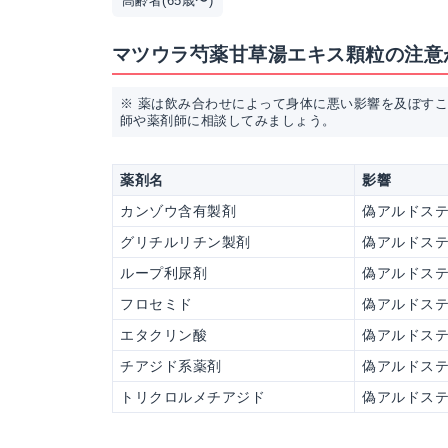
高齢者(65歳〜)
マツウラ芍薬甘草湯エキス顆粒の注意
※ 薬は飲み合わせによって身体に悪い影響を及ぼす
師や薬剤師に相談してみましょう。
薬剤名
影響
カンゾウ含有製剤
偽アルドス
グリチルリチン製剤
偽アルドス
ループ利尿剤
偽アルドス
フロセミド
偽アルドス
エタクリン酸
偽アルドス
チアジド系薬剤
偽アルドス
トリクロルメチアジド
偽アルドス