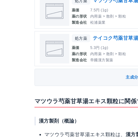
マツウラ芍薬甘草
処方薬
薬価
7.5円 (1g)
薬の形状
内用薬 > 散剤 > 顆粒
製造会社
松浦薬業
テイコク芍薬甘草
処方薬
薬価
5.3円 (1g)
薬の形状
内用薬 > 散剤 > 顆粒
製造会社
帝國漢方製薬
主成
マツウラ芍薬甘草湯エキス顆粒に関係
漢方製剤（概論）
マツウラ芍薬甘草湯エキス顆粒は、
漢方