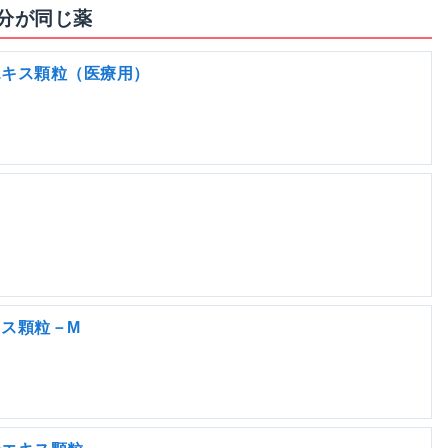
分が同じ薬
エキス顆粒（医療用）
ス顆粒－M