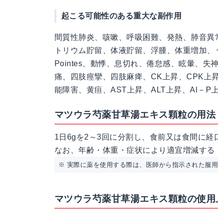
起こる可能性のある重大な副作用
間質性肺炎、咳嗽、呼吸困難、発熱、肺音異
トリウム貯留、体液貯留、浮腫、体重増加、うっ
Pointes、動悸、息切れ、倦怠感、眩暈
痛、四肢痙攣、四肢麻痺、CK上昇、CPK上
能障害、黄疸、AST上昇、ALT上昇、Al－P
マツウラ芍薬甘草湯エキス顆粒の用法
1日6gを2～3回に分割し、食前又は食間に経
なお、年齢・体重・症状により適宜増減する
※ 実際に薬を使用する際は、医師から指示された服
マツウラ芍薬甘草湯エキス顆粒の使用