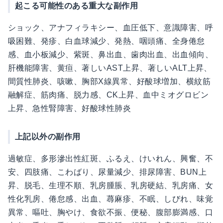
起こる可能性のある重大な副作用
ショック、アナフィラキシー、血圧低下、意識障害、呼
吸困難、発疹、白血球減少、発熱、咽頭痛、全身倦怠
感、血小板減少、紫斑、鼻出血、歯肉出血、出血傾向、
肝機能障害、黄疸、著しいAST上昇、著しいALT上昇、
間質性肺炎、咳嗽、胸部X線異常、好酸球増加、横紋筋
融解症、筋肉痛、脱力感、CK上昇、血中ミオグロビン
上昇、急性腎障害、好酸球性肺炎
上記以外の副作用
過敏症、多形滲出性紅斑、ふるえ、けいれん、興奮、不
安、四肢痛、こわばり、尿量減少、排尿障害、BUN上
昇、脱毛、生理不順、乳房腫脹、乳房硬結、乳房痛、女
性化乳房、倦怠感、出血、蕁麻疹、不眠、しびれ、味覚
異常、嘔吐、胸やけ、食欲不振、便秘、腹部膨満感、口