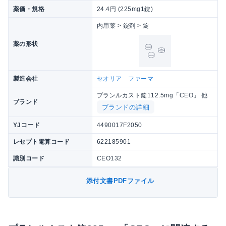
薬価・規格
24.4円 (225mg1錠)
内用薬 > 錠剤 > 錠
薬の形状
製造会社
セオリア ファーマ
プランルカスト錠112.5mg「CEO」 他
ブランド
ブランドの詳細
YJコード
4490017F2050
レセプト電算コード
622185901
識別コード
CEO132
添付文書PDFファイル