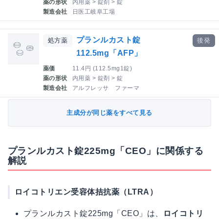
薬の形状
内用薬 > 錠剤 > 錠
製造会社
日医工岐阜工場
プランルカスト錠
処方薬
後発
112.5mg「AFP」
薬価
11.4円 (112.5mg1錠)
薬の形状
内用薬 > 錠剤 > 錠
製造会社
アルフレッサ ファーマ
主成分が同じ薬をすべて見る
プランルカスト錠225mg「CEO」に関係する
解説
ロイコトリエン受容体拮抗薬（LTRA）
プランルカスト錠225mg「CEO」は、
ロイコトリ