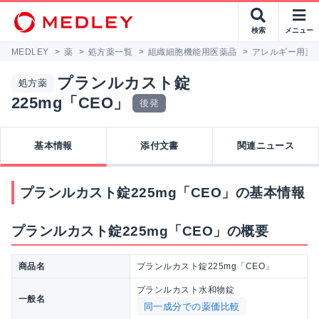
検索
メニュー
MEDLEY
>
薬
>
処方薬一覧
>
組織細胞機能用医薬品
>
アレルギー用薬
プランルカスト錠
処方薬
225mg「CEO」
後発
基本情報
添付文書
関連ニュース
プランルカスト錠225mg「CEO」の基本情報
プランルカスト錠225mg「CEO」の概要
商品名
プランルカスト錠225mg「CEO」
プランルカスト水和物錠
一般名
同一成分での薬価比較