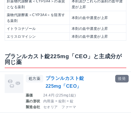
肝薬物代謝酵素＜CYP3A4＞の基質
本剤及びこれらの薬剤の血中濃
となる薬剤
度が上昇
薬物代謝酵素＜CYP3A4＞を阻害す
本剤の血中濃度が上昇
る薬剤
イトラコナゾール
本剤の血中濃度が上昇
エリスロマイシン
本剤の血中濃度が上昇
プランルカスト錠225mg「CEO」と主成分が
同じ薬
プランルカスト錠
処方薬
後発
225mg「CEO」
薬価
24.4円 (225mg1錠)
薬の形状
内用薬 > 錠剤 > 錠
製造会社
セオリア ファーマ