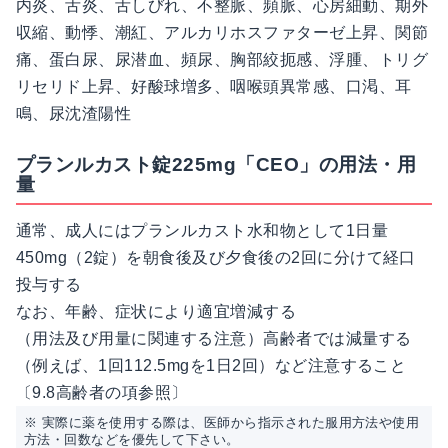
内炎、舌炎、舌しびれ、不整脈、頻脈、心房細動、期外
収縮、動悸、潮紅、アルカリホスファターゼ上昇、関節
痛、蛋白尿、尿潜血、頻尿、胸部絞扼感、浮腫、トリグ
リセリド上昇、好酸球増多、咽喉頭異常感、口渇、耳
鳴、尿沈渣陽性
プランルカスト錠225mg「CEO」の用法・用
量
通常、成人にはプランルカスト水和物として1日量
450mg（2錠）を朝食後及び夕食後の2回に分けて経口
投与する
なお、年齢、症状により適宜増減する
（用法及び用量に関連する注意）高齢者では減量する
（例えば、1回112.5mgを1日2回）など注意すること
〔9.8高齢者の項参照〕
※ 実際に薬を使用する際は、医師から指示された服用方法や使用
方法・回数などを優先して下さい。