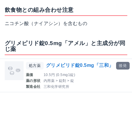
飲食物との組み合わせ注意
ニコチン酸（ナイアシン）を含むもの
グリメピリド錠0.5mg「アメル」と主成分が同
じ薬
グリメピリド錠0.5mg「三和」
処方薬
後発
薬価
10.5円 (0.5mg1錠)
薬の形状
内用薬 > 錠剤 > 錠
製造会社
三和化学研究所