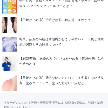
熱中症の「警戒アラート」と「特別警戒アラート」は何が
違う？ クーリングシェルターとは？
【日焼け止め④】日焼けは肌に何を起こすのか？
梅雨、台風の時期は片頭痛が起こりやすい？ー天気と片頭
痛の関連とその対策について
【2026年版】医療の力でタバコをやめる「禁煙外来」は今
が始めどき
【日焼け止め③】適切な使い方について：失敗しない塗り
方、塗るタイミング、塗った方がいい人など
本サービスにおける医師・医療従事者等による情報の提供は、診断・治療
行為ではありません。