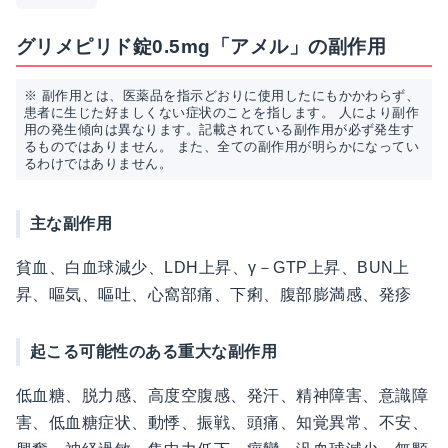
グリメピリド錠0.5mg「アメル」の副作用
※ 副作用とは、医薬品を指示どおりに使用したにもかかわらず、
患者に生じた好ましくない症状のことを指します。 人により副作
用の発生傾向は異なります。記載されている副作用が必ず発生す
るものではありません。 また、全ての副作用が明らかになってい
るわけではありません。
主な副作用
貧血、白血球減少、LDH上昇、γ－GTP上昇、BUN上
昇、嘔気、嘔吐、心窩部痛、下痢、腹部膨満感、発疹
起こる可能性のある重大な副作用
低血糖、脱力感、高度空腹感、発汗、精神障害、意識障
害、低血糖症状、動悸、振戦、頭痛、知覚異常、不安、