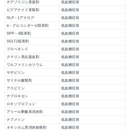
チアゾリジン系薬剤
低血糖症状
ビグアナイド系製剤
低血糖症状
GLP－1アナログ
低血糖症状
α－グルコシダーゼ阻害剤
低血糖症状
DPP－4阻害剤
低血糖症状
SGLT2阻害剤
低血糖症状
プロベネシド
低血糖症状
クマリン系抗凝血剤
低血糖症状
ワルファリンカリウム
低血糖症状
サザピリン
低血糖症状
サリチル酸製剤
低血糖症状
アスピリン
低血糖症状
ナプロキセン
低血糖症状
ロキソプロフェン
低血糖症状
アリール酢酸系消炎剤
低血糖症状
ナブメトン
低血糖症状
オキシカム系消炎鎮痛剤
低血糖症状