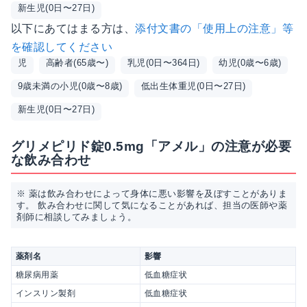
新生児(0日〜27日)
以下にあてはまる方は、
添付文書の「使用上の注意」等
を確認してください
児
高齢者(65歳〜)
乳児(0日〜364日)
幼児(0歳〜6歳)
9歳未満の小児(0歳〜8歳)
低出生体重児(0日〜27日)
新生児(0日〜27日)
グリメピリド錠0.5mg「アメル」の注意が必要
な飲み合わせ
※ 薬は飲み合わせによって身体に悪い影響を及ぼすことがありま
す。 飲み合わせに関して気になることがあれば、担当の医師や薬
剤師に相談してみましょう。
薬剤名
影響
糖尿病用薬
低血糖症状
インスリン製剤
低血糖症状