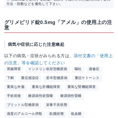
方法・回数などを優先して下さい。
グリメピリド錠0.5mg「アメル」の使用上の注
意
病気や症状に応じた注意喚起
以下の病気・症状がみられる方は、
添付文書の「使用上
の注意」等を確認してください
胃腸障害
インスリン依存型糖尿病
嘔吐
過敏症
下痢
重症感染症
若年型糖尿病
重症ケトーシス
重篤な外傷
重篤な肝機能障害
重篤な腎機能障害
手術前後
糖尿病性前昏睡
糖尿病性昏睡
ブリットル型糖尿病
栄養不良状態
過度のアルコール摂取
飢餓状態
低血糖