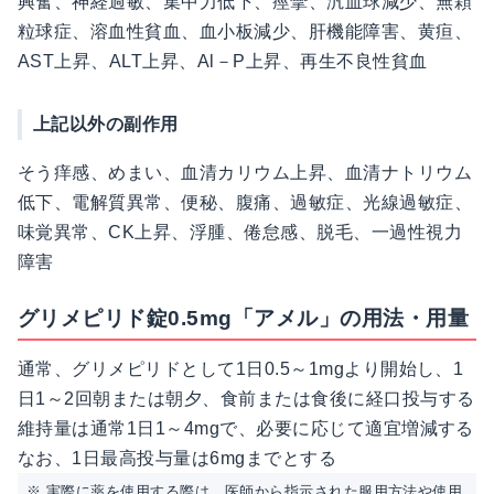
興奮、神経過敏、集中力低下、痙攣、汎血球減少、無顆
粒球症、溶血性貧血、血小板減少、肝機能障害、黄疸、
AST上昇、ALT上昇、Al－P上昇、再生不良性貧血
上記以外の副作用
そう痒感、めまい、血清カリウム上昇、血清ナトリウム
低下、電解質異常、便秘、腹痛、過敏症、光線過敏症、
味覚異常、CK上昇、浮腫、倦怠感、脱毛、一過性視力
障害
グリメピリド錠0.5mg「アメル」の用法・用量
通常、グリメピリドとして1日0.5～1mgより開始し、1
日1～2回朝または朝夕、食前または食後に経口投与する
維持量は通常1日1～4mgで、必要に応じて適宜増減する
なお、1日最高投与量は6mgまでとする
※ 実際に薬を使用する際は、医師から指示された服用方法や使用