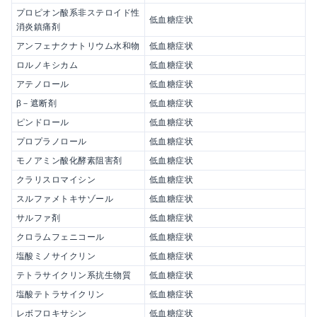
プロピオン酸系非ステロイド性
低血糖症状
消炎鎮痛剤
アンフェナクナトリウム水和物
低血糖症状
ロルノキシカム
低血糖症状
アテノロール
低血糖症状
β－遮断剤
低血糖症状
ピンドロール
低血糖症状
プロプラノロール
低血糖症状
モノアミン酸化酵素阻害剤
低血糖症状
クラリスロマイシン
低血糖症状
スルファメトキサゾール
低血糖症状
サルファ剤
低血糖症状
クロラムフェニコール
低血糖症状
塩酸ミノサイクリン
低血糖症状
テトラサイクリン系抗生物質
低血糖症状
塩酸テトラサイクリン
低血糖症状
レボフロキサシン
低血糖症状