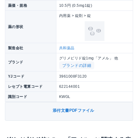
薬価・規格
10.5円 (0.5mg1錠)
内用薬 > 錠剤 > 錠
薬の形状
製造会社
共和薬品
グリメピリド錠1mg「アメル」 他
ブランド
ブランドの詳細
YJコード
3961008F3120
レセプト電算コード
622144001
識別コード
KWGL
添付文書PDFファイル