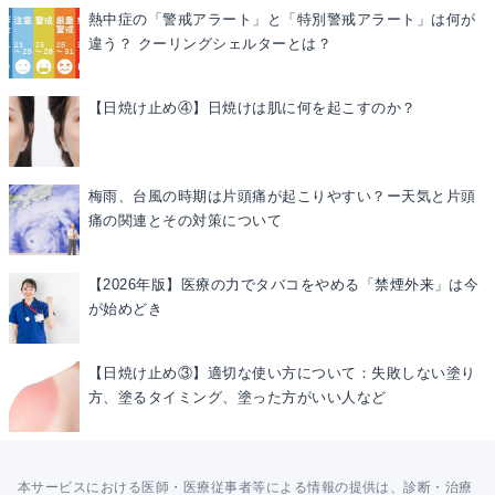
熱中症の「警戒アラート」と「特別警戒アラート」は何が
違う？ クーリングシェルターとは？
【日焼け止め④】日焼けは肌に何を起こすのか？
梅雨、台風の時期は片頭痛が起こりやすい？ー天気と片頭
痛の関連とその対策について
【2026年版】医療の力でタバコをやめる「禁煙外来」は今
が始めどき
【日焼け止め③】適切な使い方について：失敗しない塗り
方、塗るタイミング、塗った方がいい人など
本サービスにおける医師・医療従事者等による情報の提供は、診断・治療