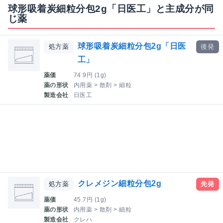
球形吸着炭細粒分包2g「日医工」と主成分が同
じ薬
球形吸着炭細粒分包2g「日医
処方薬
後発
工」
薬価
74.9円 (1g)
薬の形状
内用薬 > 散剤 > 細粒
製造会社
日医工
クレメジン細粒分包2g
処方薬
先発
薬価
45.7円 (1g)
薬の形状
内用薬 > 散剤 > 細粒
製造会社
クレハ