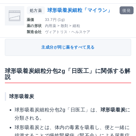
球形吸着炭細粒「マイラン」
処方薬
後発
薬価
33.7円 (1g)
薬の形状
内用薬 > 散剤 > 細粒
製造会社
ヴィアトリス・ヘルスケア
主成分が同じ薬をすべて見る
球形吸着炭細粒分包2g「日医工」に関係する解
説
球形吸着炭
球形吸着炭細粒分包2g「日医工」は、
球形吸着炭
に
分類される。
球形吸着炭とは、体内の毒素を吸着し、便と一緒に
排泄することで慢性腎臓病（腎不全）による尿毒症