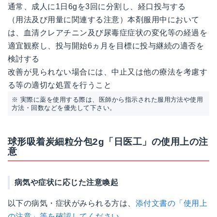
通常、成人に1日6gを3回に分割し、経口投与する
（用法及び用量に関連する注意）本剤服用中において
は、血清クレアチニン及び尿毒症症状の変化等の経過を
適宜観察し、投与開始6ヵ月を目標に投与継続の適否を
検討する
改善が見られない場合には、中止又は他の療法を考慮す
る等の適切な処置を行うこと
※ 実際に薬を使用する際は、医師から指示された服用方法や使用
方法・回数などを優先して下さい。
球形吸着炭細粒分包2g「日医工」の使用上の注
意
病気や症状に応じた注意喚起
以下の病気・症状がみられる方は、
添付文書の「使用上
の注意」等を確認してください