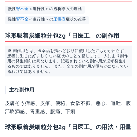
慢性
腎不全
＜進行性＞の
透析
導入の遅延
慢性
腎不全
＜進行性＞の
尿毒症
症状の改善
球形吸着炭細粒分包2g「日医工」の副作用
※ 副作用とは、医薬品を指示どおりに使用したにもかかわらず、
患者に生じた好ましくない症状のことを指します。 人により副作
用の発生傾向は異なります。記載されている副作用が必ず発生す
るものではありません。 また、全ての副作用が明らかになってい
るわけではありません。
主な副作用
皮膚そう痒感、皮疹、便秘、食欲不振、悪心、嘔吐、腹
部膨満感、胃重感、腹痛、下痢
球形吸着炭細粒分包2g「日医工」の用法・用量