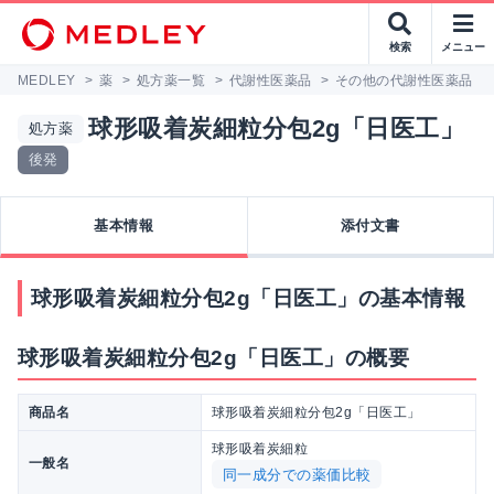
検索
メニュー
MEDLEY
>
薬
>
処方薬一覧
>
代謝性医薬品
>
その他の代謝性医薬品
>
球形吸着炭細粒分包2g「日医工」
処方薬
後発
基本情報
添付文書
球形吸着炭細粒分包2g「日医工」の基本情報
球形吸着炭細粒分包2g「日医工」の概要
商品名
球形吸着炭細粒分包2g「日医工」
球形吸着炭細粒
一般名
同一成分での薬価比較