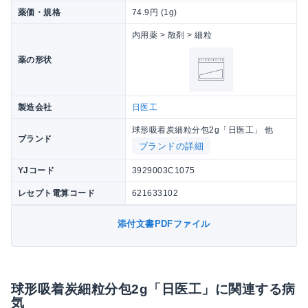
薬価・規格
74.9円 (1g)
内用薬 > 散剤 > 細粒
薬の形状
製造会社
日医工
球形吸着炭細粒分包2g「日医工」 他
ブランド
ブランドの詳細
YJコード
3929003C1075
レセプト電算コード
621633102
添付文書PDFファイル
球形吸着炭細粒分包2g「日医工」に関連する病
気