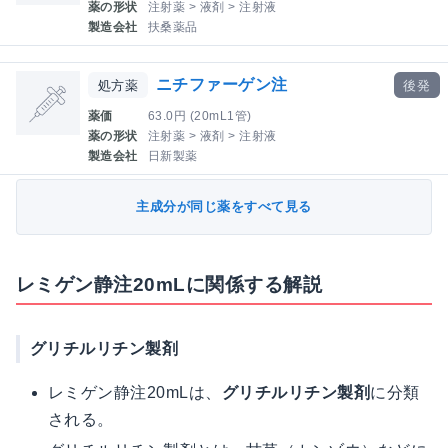
薬の形状
注射薬 > 液剤 > 注射液
製造会社
扶桑薬品
ニチファーゲン注
処方薬
後発
薬価
63.0円 (20mL1管)
薬の形状
注射薬 > 液剤 > 注射液
製造会社
日新製薬
主成分が同じ薬をすべて見る
レミゲン静注20mLに関係する解説
グリチルリチン製剤
レミゲン静注20mLは、
グリチルリチン製剤
に分類
される。