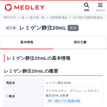
検索
メニュー
MEDLEY
>
薬
>
処方薬一覧
>
代謝性医薬品
>
その他の代謝性医薬品
>
レミゲン静注20mL
処方薬
後発
基本情報
添付文書
レミゲン静注20mLの基本情報
レミゲン静注20mLの概要
商品名
レミゲン静注20mL
グリチルリチン・グリシン・システイン
配合20mL注射液
一般名
同一成分での薬価比較