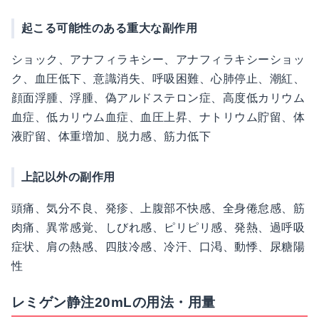
起こる可能性のある重大な副作用
ショック、アナフィラキシー、アナフィラキシーショッ
ク、血圧低下、意識消失、呼吸困難、心肺停止、潮紅、
顔面浮腫、浮腫、偽アルドステロン症、高度低カリウム
血症、低カリウム血症、血圧上昇、ナトリウム貯留、体
液貯留、体重増加、脱力感、筋力低下
上記以外の副作用
頭痛、気分不良、発疹、上腹部不快感、全身倦怠感、筋
肉痛、異常感覚、しびれ感、ピリピリ感、発熱、過呼吸
症状、肩の熱感、四肢冷感、冷汗、口渇、動悸、尿糖陽
性
レミゲン静注20mLの用法・用量