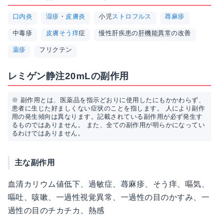
口内炎
湿疹
・
皮膚炎
小児
ストロフルス
蕁麻疹
中毒疹
皮膚そう痒
症
慢性肝疾患の
肝機能異常
の改善
薬疹
フリクテン
レミゲン静注20mLの副作用
※ 副作用とは、医薬品を指示どおりに使用したにもかかわらず、
患者に生じた好ましくない症状のことを指します。 人により副作
用の発生傾向は異なります。記載されている副作用が必ず発生す
るものではありません。 また、全ての副作用が明らかになってい
るわけではありません。
主な副作用
血清カリウム値低下、過敏症、蕁麻疹、そう痒、嘔気、
嘔吐、咳嗽、一過性視覚異常、一過性の目のかすみ、一
過性の目のチカチカ、熱感