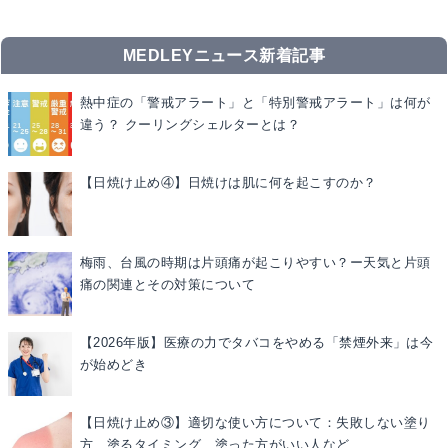
MEDLEYニュース新着記事
熱中症の「警戒アラート」と「特別警戒アラート」は何が
違う？ クーリングシェルターとは？
【日焼け止め④】日焼けは肌に何を起こすのか？
梅雨、台風の時期は片頭痛が起こりやすい？ー天気と片頭
痛の関連とその対策について
【2026年版】医療の力でタバコをやめる「禁煙外来」は今
が始めどき
【日焼け止め③】適切な使い方について：失敗しない塗り
方、塗るタイミング、塗った方がいい人など