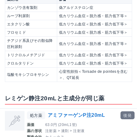
カンゾウ含有製剤
偽アルドステロン症
ループ利尿剤
低カリウム血症＜脱力感・筋力低下等＞
エタクリン酸
低カリウム血症＜脱力感・筋力低下等＞
フロセミド
低カリウム血症＜脱力感・筋力低下等＞
チアジド系及びその類似降
低カリウム血症＜脱力感・筋力低下等＞
圧利尿剤
トリクロルメチアジド
低カリウム血症＜脱力感・筋力低下等＞
クロルタリドン
低カリウム血症＜脱力感・筋力低下等＞
心室性頻拍＜Torsade de pointesを含む
塩酸モキシフロキサシン
＞、QT延長
レミゲン静注20mLと主成分が同じ薬
アミファーゲンP注20mL
処方薬
後発
薬価
63.0円 (20mL1管)
薬の形状
注射薬 > 液剤 > 注射液