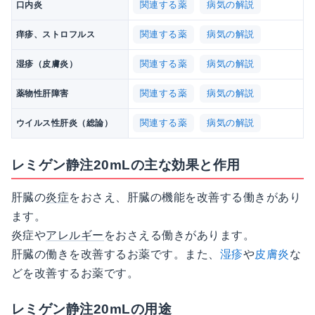
関連する薬
病気の解説
口内炎
関連する薬
病気の解説
痒疹、ストロフルス
関連する薬
病気の解説
湿疹（皮膚炎）
関連する薬
病気の解説
薬物性肝障害
関連する薬
病気の解説
ウイルス性肝炎（総論）
レミゲン静注20mLの主な効果と作用
肝臓の
炎症
をおさえ、肝臓の機能を改善する働きがあり
ます。
炎症や
アレルギー
をおさえる働きがあります。
肝臓の働きを改善するお薬です。また、
湿疹
や
皮膚炎
な
どを改善するお薬です。
レミゲン静注20mLの用途