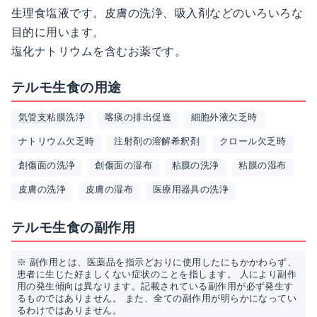
生理食塩液です。皮膚の洗浄、吸入剤などのいろいろな
目的に用います。
塩化ナトリウムを含むお薬です。
テルモ生食の用途
気管支
粘膜洗浄
喀痰の排出促進
細胞外液欠乏時
ナトリウム欠乏時
注射剤の溶解希釈剤
クロール欠乏時
創傷面の洗浄
創傷面の湿布
粘膜の洗浄
粘膜の湿布
皮膚の洗浄
皮膚の湿布
医療用器具の洗浄
テルモ生食の副作用
※ 副作用とは、医薬品を指示どおりに使用したにもかかわらず、
患者に生じた好ましくない症状のことを指します。 人により副作
用の発生傾向は異なります。記載されている副作用が必ず発生す
るものではありません。 また、全ての副作用が明らかになってい
るわけではありません。