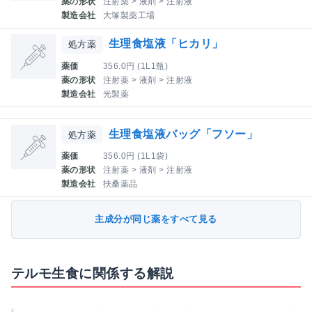
薬の形状
注射薬 > 液剤 > 注射液
製造会社
大塚製薬工場
生理食塩液「ヒカリ」
処方薬
薬価
356.0円 (1L1瓶)
薬の形状
注射薬 > 液剤 > 注射液
製造会社
光製薬
生理食塩液バッグ「フソー」
処方薬
薬価
356.0円 (1L1袋)
薬の形状
注射薬 > 液剤 > 注射液
製造会社
扶桑薬品
主成分が同じ薬をすべて見る
テルモ生食に関係する解説