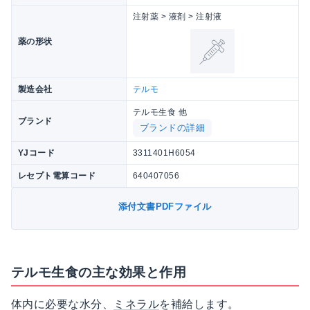
注射薬 > 液剤 > 注射液
薬の形状
製造会社
テルモ
テルモ生食 他
ブランド
ブランドの詳細
YJコード
3311401H6054
レセプト電算コード
640407056
添付文書PDFファイル
テルモ生食の主な効果と作用
体内に必要な水分、
ミネラル
を補給します。