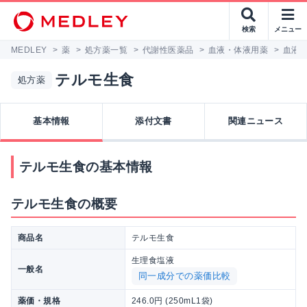
検索
メニュー
MEDLEY
>
薬
>
処方薬一覧
>
代謝性医薬品
>
血液・体液用薬
>
血液
テルモ生食
処方薬
基本情報
添付文書
関連ニュース
テルモ生食の基本情報
テルモ生食の概要
商品名
テルモ生食
生理食塩液
一般名
同一成分での薬価比較
薬価・規格
246.0円 (250mL1袋)