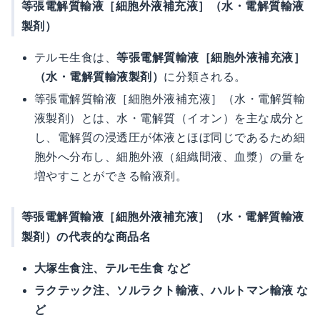
等張電解質輸液［細胞外液補充液］（水・電解質輸液
製剤）
テルモ生食は、
等張電解質輸液［細胞外液補充液］
（水・電解質輸液製剤）
に分類される。
等張電解質輸液［細胞外液補充液］（水・電解質輸
液製剤）とは、水・電解質（イオン）を主な成分と
し、電解質の浸透圧が体液とほぼ同じであるため細
胞外へ分布し、細胞外液（組織間液、血漿）の量を
増やすことができる輸液剤。
等張電解質輸液［細胞外液補充液］（水・電解質輸液
製剤）の代表的な商品名
大塚生食注、テルモ生食 など
ラクテック注、ソルラクト輸液、ハルトマン輸液 な
ど