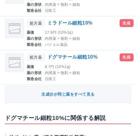
薬の形状
内用薬 > 散剤 > 細粒
製造会社
日医工
ミラドール細粒10%
処方薬
先発
薬価
17.9円 (10%1g)
薬の形状
内用薬 > 散剤 > 細粒
製造会社
バイエル薬品
ドグマチール細粒10%
処方薬
先発
薬価
8.7円 (10%1g)
薬の形状
内用薬 > 散剤 > 細粒
製造会社
日医工
主成分が同じ薬をすべて見る
ドグマチール細粒10%に関係する解説