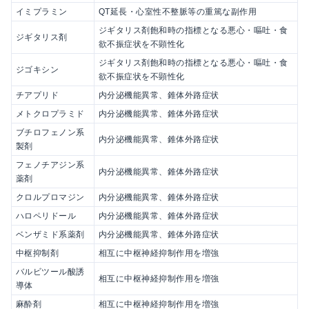
イミプラミン
QT延長・心室性不整脈等の重篤な副作用
ジギタリス剤飽和時の指標となる悪心・嘔吐・食
ジギタリス剤
欲不振症状を不顕性化
ジギタリス剤飽和時の指標となる悪心・嘔吐・食
ジゴキシン
欲不振症状を不顕性化
チアプリド
内分泌機能異常、錐体外路症状
メトクロプラミド
内分泌機能異常、錐体外路症状
ブチロフェノン系
内分泌機能異常、錐体外路症状
製剤
フェノチアジン系
内分泌機能異常、錐体外路症状
薬剤
クロルプロマジン
内分泌機能異常、錐体外路症状
ハロペリドール
内分泌機能異常、錐体外路症状
ベンザミド系薬剤
内分泌機能異常、錐体外路症状
中枢抑制剤
相互に中枢神経抑制作用を増強
バルビツール酸誘
相互に中枢神経抑制作用を増強
導体
麻酔剤
相互に中枢神経抑制作用を増強