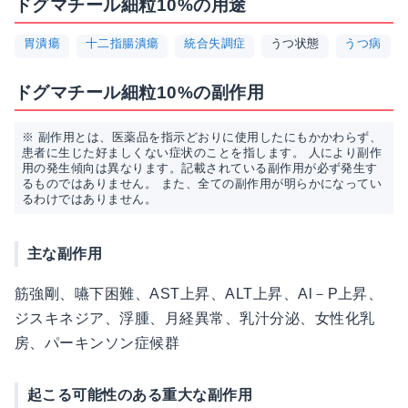
ドグマチール細粒10%の用途
胃潰瘍
十二指腸潰瘍
統合失調症
うつ状態
うつ病
ドグマチール細粒10%の副作用
※ 副作用とは、医薬品を指示どおりに使用したにもかかわらず、
患者に生じた好ましくない症状のことを指します。 人により副作
用の発生傾向は異なります。記載されている副作用が必ず発生す
るものではありません。 また、全ての副作用が明らかになってい
るわけではありません。
主な副作用
筋強剛、嚥下困難、AST上昇、ALT上昇、Al－P上昇、
ジスキネジア、浮腫、月経異常、乳汁分泌、女性化乳
房、パーキンソン症候群
起こる可能性のある重大な副作用