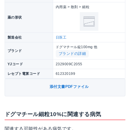
内用薬 > 散剤 > 細粒
薬の形状
製造会社
日医工
ドグマチール錠100mg 他
ブランド
ブランドの詳細
YJコード
2329009C2055
レセプト電算コード
612320199
添付文書PDFファイル
ドグマチール細粒10%に関連する病気
関連する可能性がある病気です。