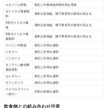
エタノール摂取
相互に中枢神経抑制作用を増強
ボツリヌス毒素製
過剰な筋弛緩、嚥下障害等の発現が高まる
剤
A型ボツリヌス毒
過剰な筋弛緩、嚥下障害等の発現が高まる
素
B型ボツリヌス毒
過剰な筋弛緩、嚥下障害等の発現が高まる
素製剤
ドパミン作動薬
相互に作用を減弱
レボドパ
相互に作用を減弱
ゾニサミド
相互に作用を減弱
モノアミン酸化酵
相互に作用を減弱
素阻害剤
セレギリン
相互に作用を減弱
サフィナミド
相互に作用を減弱
スクラルファート
本剤の効果が減弱
＜経口＞
飲食物との組み合わせ注意