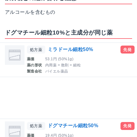
アルコールを含むもの
ドグマチール細粒10%と主成分が同じ薬
ミラドール細粒50%
処方薬
先発
薬価
53.1円 (50%1g)
薬の形状
内用薬 > 散剤 > 細粒
製造会社
バイエル薬品
ドグマチール細粒50%
処方薬
先発
薬価
19.4円 (50%1g)