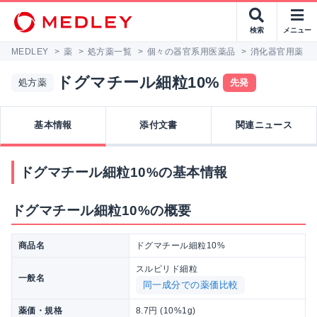
検索
メニュー
MEDLEY
>
薬
>
処方薬一覧
>
個々の器官系用医薬品
>
消化器官用薬
>
ドグマチール細粒10%
処方薬
先発
基本情報
添付文書
関連ニュース
ドグマチール細粒10%の基本情報
ドグマチール細粒10%の概要
商品名
ドグマチール細粒10%
スルピリド細粒
一般名
同一成分での薬価比較
薬価・規格
8.7円 (10%1g)