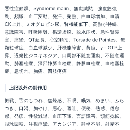
悪性症候群、Syndrome malin、無動緘黙、強度筋強
剛、頻脈、血圧変動、発汗、発熱、白血球増加、血清
CK上昇、ミオグロビン尿、腎機能低下、高熱が持続、
意識障害、呼吸困難、循環虚脱、脱水症状、急性腎障
害、痙攣、QT延長、心室頻拍、Torsade de Pointes、無
顆粒球症、白血球減少、肝機能障害、黄疸、γ－GTP上
昇、遅発性ジスキネジア、口周部不随意運動、不随意運
動、肺塞栓症、深部静脈血栓症、静脈血栓症、血栓塞栓
症、息切れ、胸痛、四肢疼痛
上記以外の副作用
振戦、舌のもつれ、焦燥感、不眠、眠気、めまい、ふら
つき、口渇、胸やけ、悪心、嘔吐、便秘、熱感、倦怠
感、発疹、性欲減退、血圧下降、言語障害、頸筋捻転、
眼球回転、注視痙攣、アカシジア、静坐不能、射精不