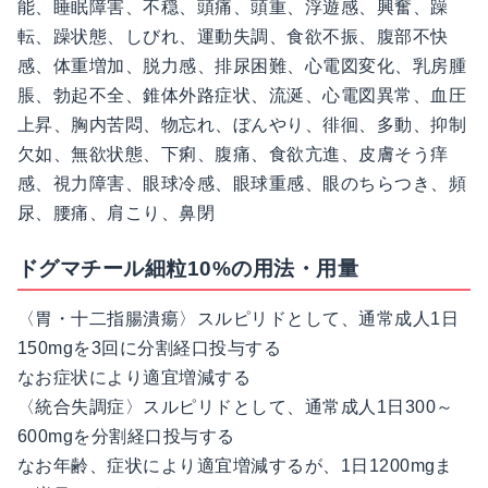
能、睡眠障害、不穏、頭痛、頭重、浮遊感、興奮、躁
転、躁状態、しびれ、運動失調、食欲不振、腹部不快
感、体重増加、脱力感、排尿困難、心電図変化、乳房腫
脹、勃起不全、錐体外路症状、流涎、心電図異常、血圧
上昇、胸内苦悶、物忘れ、ぼんやり、徘徊、多動、抑制
欠如、無欲状態、下痢、腹痛、食欲亢進、皮膚そう痒
感、視力障害、眼球冷感、眼球重感、眼のちらつき、頻
尿、腰痛、肩こり、鼻閉
ドグマチール細粒10%の用法・用量
〈胃・十二指腸潰瘍〉スルピリドとして、通常成人1日
150mgを3回に分割経口投与する
なお症状により適宜増減する
〈統合失調症〉スルピリドとして、通常成人1日300～
600mgを分割経口投与する
なお年齢、症状により適宜増減するが、1日1200mgま