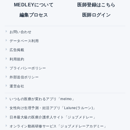
MEDLEYについて
医師登録はこちら
編集プロセス
医師ログイン
お問い合わせ
データベース利用
広告掲載
利用規約
プライバシーポリシー
外部送信ポリシー
運営会社
いつもの医療が変わるアプリ「melmo」
女性向け生理予測・妊活アプリ「Lalune(ラルーン)」
日本最大級の医療介護求人サイト「ジョブメドレー」
オンライン動画研修サービス「ジョブメドレーアカデミー」