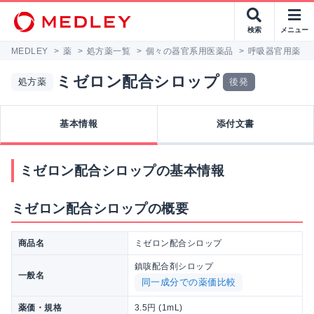
検索
メニュー
MEDLEY
>
薬
>
処方薬一覧
>
個々の器官系用医薬品
>
呼吸器官用薬
>
ミゼロン配合シロップ
処方薬
後発
基本情報
添付文書
ミゼロン配合シロップの基本情報
ミゼロン配合シロップの概要
商品名
ミゼロン配合シロップ
鎮咳配合剤シロップ
一般名
同一成分での薬価比較
薬価・規格
3.5円 (1mL)