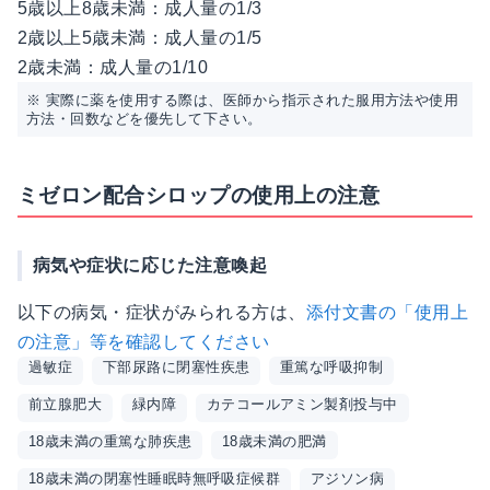
5歳以上8歳未満：成人量の1/3
2歳以上5歳未満：成人量の1/5
2歳未満：成人量の1/10
※ 実際に薬を使用する際は、医師から指示された服用方法や使用
方法・回数などを優先して下さい。
ミゼロン配合シロップの使用上の注意
病気や症状に応じた注意喚起
以下の病気・症状がみられる方は、
添付文書の「使用上
の注意」等を確認してください
過敏症
下部尿路に閉塞性疾患
重篤な呼吸抑制
前立腺肥大
緑内障
カテコールアミン製剤投与中
18歳未満の重篤な肺疾患
18歳未満の肥満
18歳未満の閉塞性睡眠時無呼吸症候群
アジソン病