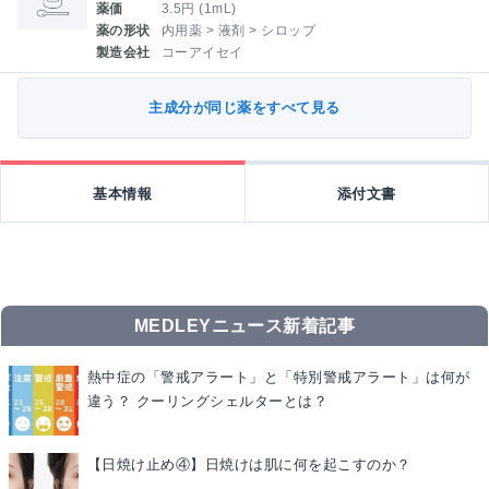
薬価
3.5円 (1mL)
薬の形状
内用薬 > 液剤 > シロップ
製造会社
コーアイセイ
主成分が同じ薬をすべて見る
基本情報
添付文書
MEDLEYニュース新着記事
熱中症の「警戒アラート」と「特別警戒アラート」は何が
違う？ クーリングシェルターとは？
【日焼け止め④】日焼けは肌に何を起こすのか？