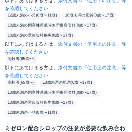
以下にあてはまる方は、
添付文書の「使用上の注意」等
を確認してください
12歳未満の小児(0歳〜11歳)
18歳未満の肥満(0歳〜17歳)
18歳未満の閉塞性睡眠時無呼吸症候群(0歳〜17歳)
18歳未満の重篤な肺疾患(0歳〜17歳)
以下にあてはまる方は、
添付文書の「使用上の注意」等
を確認してください
高齢者(65歳〜)
以下にあてはまる方は、
添付文書の「使用上の注意」等
を確認してください
高齢者(65歳〜)
18歳未満の肥満(0歳〜17歳)
18歳未満の閉塞性睡眠時無呼吸症候群(0歳〜17歳)
18歳未満の重篤な肺疾患(0歳〜17歳)
12歳未満の小児(0歳〜11歳)
ミゼロン配合シロップの注意が必要な飲み合わ