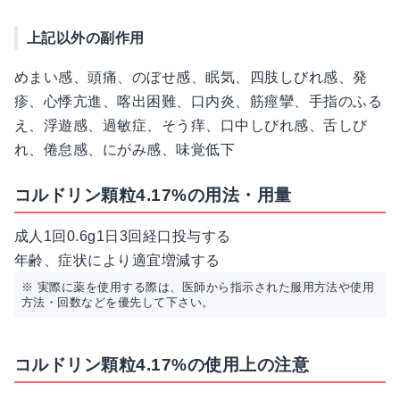
上記以外の副作用
めまい感、頭痛、のぼせ感、眠気、四肢しびれ感、発
疹、心悸亢進、喀出困難、口内炎、筋痙攣、手指のふる
え、浮遊感、過敏症、そう痒、口中しびれ感、舌しび
れ、倦怠感、にがみ感、味覚低下
コルドリン顆粒4.17%の用法・用量
成人1回0.6g1日3回経口投与する
年齢、症状により適宜増減する
※ 実際に薬を使用する際は、医師から指示された服用方法や使用
方法・回数などを優先して下さい。
コルドリン顆粒4.17%の使用上の注意