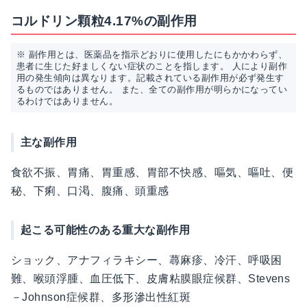
コルドリン顆粒4.17%の副作用
※ 副作用とは、医薬品を指示どおりに使用したにもかかわらず、
患者に生じた好ましくない症状のことを指します。 人により副作
用の発生傾向は異なります。記載されている副作用が必ず発生す
るものではありません。 また、全ての副作用が明らかになってい
るわけではありません。
主な副作用
食欲不振、胃痛、胃重感、胃部不快感、嘔気、嘔吐、便
秘、下痢、口渇、腹痛、頭重感
起こる可能性のある重大な副作用
ショック、アナフィラキシー、蕁麻疹、冷汗、呼吸困
難、喉頭浮腫、血圧低下、皮膚粘膜眼症候群、Stevens
－Johnson症候群、多形滲出性紅斑