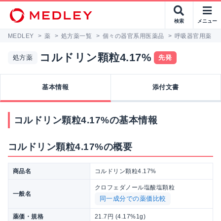
検索
メニュー
MEDLEY
>
薬
>
処方薬一覧
>
個々の器官系用医薬品
>
呼吸器官用薬
>
コルドリン顆粒4.17%
処方薬
先発
基本情報
添付文書
コルドリン顆粒4.17%の基本情報
コルドリン顆粒4.17%の概要
商品名
コルドリン顆粒4.17%
クロフェダノール塩酸塩顆粒
一般名
同一成分での薬価比較
薬価・規格
21.7円 (4.17%1g)