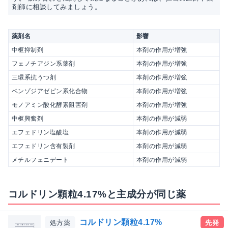
剤師に相談してみましょう。
薬剤名
影響
中枢抑制剤
本剤の作用が増強
フェノチアジン系薬剤
本剤の作用が増強
三環系抗うつ剤
本剤の作用が増強
ベンゾジアゼピン系化合物
本剤の作用が増強
モノアミン酸化酵素阻害剤
本剤の作用が増強
中枢興奮剤
本剤の作用が減弱
エフェドリン塩酸塩
本剤の作用が減弱
エフェドリン含有製剤
本剤の作用が減弱
メチルフェニデート
本剤の作用が減弱
コルドリン顆粒4.17%と主成分が同じ薬
コルドリン顆粒4.17%
処方薬
先発