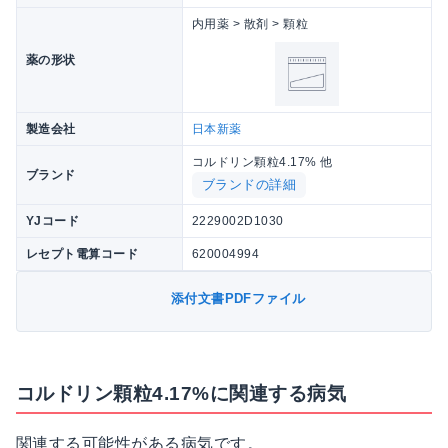
内用薬 > 散剤 > 顆粒
薬の形状
製造会社
日本新薬
コルドリン顆粒4.17% 他
ブランド
ブランドの詳細
YJコード
2229002D1030
レセプト電算コード
620004994
添付文書PDFファイル
コルドリン顆粒4.17%に関連する病気
関連する可能性がある病気です。