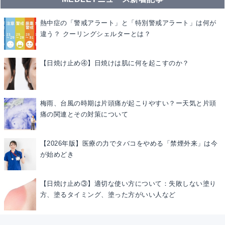
熱中症の「警戒アラート」と「特別警戒アラート」は何が
違う？ クーリングシェルターとは？
【日焼け止め④】日焼けは肌に何を起こすのか？
梅雨、台風の時期は片頭痛が起こりやすい？ー天気と片頭
痛の関連とその対策について
【2026年版】医療の力でタバコをやめる「禁煙外来」は今
が始めどき
【日焼け止め③】適切な使い方について：失敗しない塗り
方、塗るタイミング、塗った方がいい人など