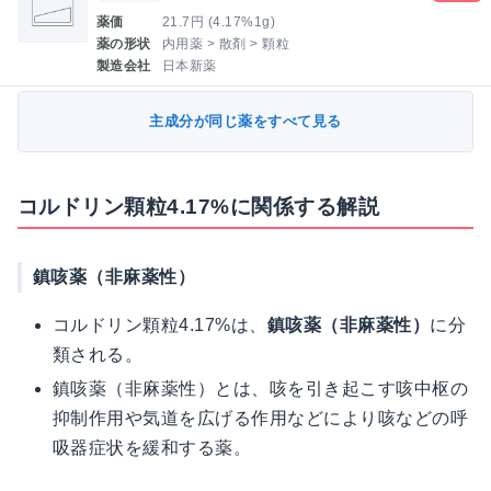
薬価
21.7円 (4.17%1g)
薬の形状
内用薬 > 散剤 > 顆粒
製造会社
日本新薬
主成分が同じ薬をすべて見る
コルドリン顆粒4.17%に関係する解説
鎮咳薬（非麻薬性）
コルドリン顆粒4.17%は、
鎮咳薬（非麻薬性）
に分
類される。
鎮咳薬（非麻薬性）とは、咳を引き起こす咳中枢の
抑制作用や気道を広げる作用などにより咳などの呼
吸器症状を緩和する薬。