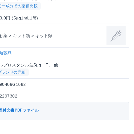
同一成分での薬価比較
3.0円 (5μg1mL1筒)
射薬 > キット類 > キット類
和薬品
ルプロスタジル注5μg「F」 他
ブランドの詳細
90406G1082
2297302
添付文書PDFファイル