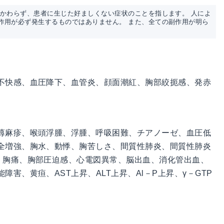
かかわらず、患者に生じた好ましくない症状のことを指します。 人によ
作用が必ず発生するものではありません。 また、全ての副作用が明ら
不快感、血圧降下、血管炎、顔面潮紅、胸部絞扼感、発赤
蕁麻疹、喉頭浮腫、浮腫、呼吸困難、チアノーゼ、血圧低
全増強、胸水、動悸、胸苦しさ、間質性肺炎、間質性肺炎
、胸痛、胸部圧迫感、心電図異常、脳出血、消化管出血、
害、黄疸、AST上昇、ALT上昇、Al－P上昇、γ－GTP