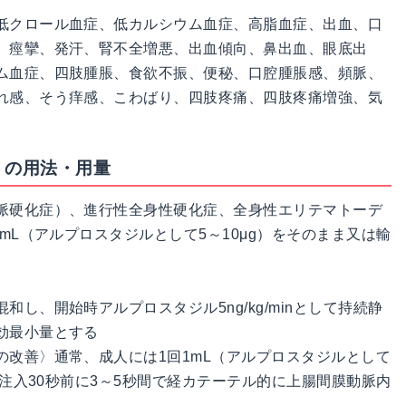
低クロール血症、低カルシウム血症、高脂血症、出血、口
、痙攣、発汗、腎不全増悪、出血傾向、鼻出血、眼底出
ム血症、四肢腫脹、食欲不振、便秘、口腔腫脹感、頻脈、
れ感、そう痒感、こわばり、四肢疼痛、四肢疼痛増強、気
」の用法・用量
脈硬化症）、進行性全身性硬化症、全身性エリテマトーデ
mL（アルプロスタジルとして5～10μg）をそのまま又は輸
し、開始時アルプロスタジル5ng/kg/minとして持続静
効最小量とする
改善〉通常、成人には1回1mL（アルプロスタジルとして
剤注入30秒前に3～5秒間で経カテーテル的に上腸間膜動脈内