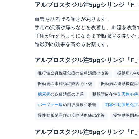
アルプロスタジル注5μgシリンジ「F
血管をひろげる働きがあります。
手足の
潰瘍
や痛みなどを改善し、血流を改善
手術が行えるようになるまで
動脈管
を開いた
造影
剤の効果を高めるお薬です。
アルプロスタジル注5μgシリンジ「F
進行性全身性硬化症の皮膚
潰瘍
の改善
振動病の神
振動病の末梢循環障害の回復
振動病の運動機能障
糖尿病
の皮膚潰瘍の改善
動脈管
依存性
先天性心疾
バージャー病
の四肢潰瘍の改善
閉塞性動脈硬化症
慢性動脈閉塞症の安静時疼痛の改善
慢性動脈閉塞
アルプロスタジル注5μgシリンジ「F