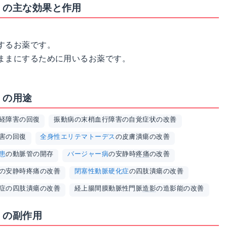
」の主な効果と作用
するお薬です。
ままにするために用いるお薬です。
」の用途
経障害の回復
振動病の末梢血行障害の自覚症状の改善
害の回復
全身性エリテマトーデス
の皮膚潰瘍の改善
患
の動脈管の開存
バージャー病
の安静時
疼痛
の改善
の安静時疼痛の改善
閉塞性動脈硬化症
の四肢潰瘍の改善
症の四肢潰瘍の改善
経上腸間膜動脈性門脈
造影
の造影能の改善
」の副作用