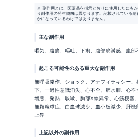
※ 副作用とは、医薬品を指示どおりに使用したにも
り副作用の発生傾向は異なります。記載されている副
かになっているわけではありません。
主な副作用
嘔気、腹痛、嘔吐、下痢、腹部膨満感、腹部
起こる可能性のある重大な副作用
無呼吸発作、ショック、アナフィラキシー、
下、一過性意識消失、心不全、肺水腫、心不
増悪、発熱、咳嗽、胸部X線異常、心筋梗塞
無顆粒球症、白血球減少、血小板減少、肝機能障
上昇
上記以外の副作用