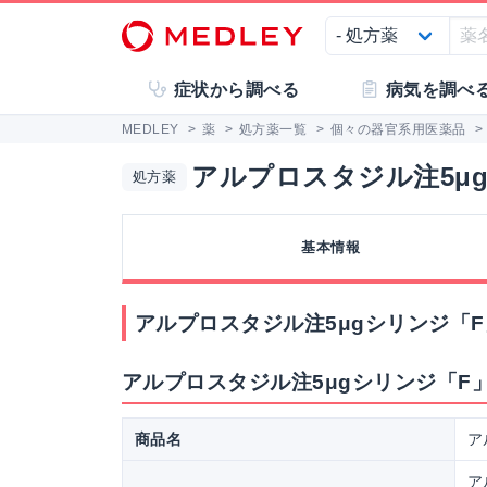
症状から調べる
病気を調べ
MEDLEY
>
薬
>
処方薬一覧
>
個々の器官系用医薬品
>
アルプロスタジル注5μ
処方薬
基本情報
アルプロスタジル注5μgシリンジ「
アルプロスタジル注5μgシリンジ「F
商品名
ア
ア