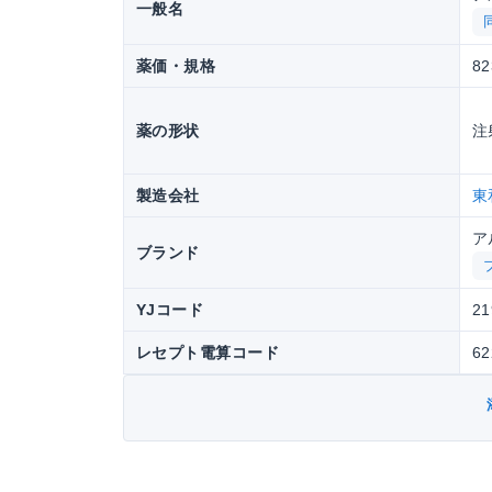
一般名
薬価・規格
82
薬の形状
注
製造会社
東
ア
ブランド
YJコード
21
レセプト電算コード
62