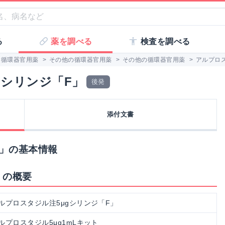
る
薬を調べる
検査を調べる
循環器官用薬
>
その他の循環器官用薬
>
その他の循環器官用薬
>
アルプロス
gシリンジ「F」
後発
添付文書
F」の基本情報
」の概要
ルプロスタジル注5μgシリンジ「F」
ルプロスタジル5μg1mLキット