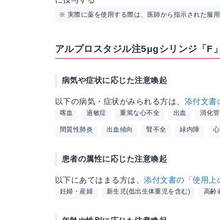
※ 実際に薬を使用する際は、医師から指示された服
アルプロスタジル注5μgシリンジ「F
病気や症状に応じた注意喚起
以下の病気・症状がみられる方は、
添付文書
喀血
過敏症
重篤な心不全
出血
消化管
間質性肺炎
出血傾向
腎不全
緑内障
心
患者の属性に応じた注意喚起
以下にあてはまる方は、
添付文書の「使用上
妊婦・産婦
新生児(低出生体重児を含む)
高齢