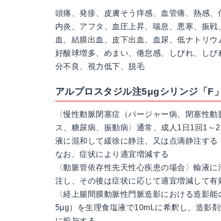
頭痛、発疹、皮膚そう痒感、血管痛、熱感、
内炎、アフタ、血圧上昇、喘息、悪寒、振戦
血、結膜出血、皮下出血、血尿、低ナトリウ
好酸球増多、めまい、倦怠感、しびれ、しび
分不良、視力低下、脱毛
アルプロスタジル注5μgシリンジ「F
〈慢性動脈閉塞症（バージャー病、閉塞性動
ス、糖尿病、振動病〉通常、成人1日1回1～2
液に混和して緩徐に静注、又は点滴静注する
なお、症状により適宜増減する
〈動脈管依存性先天性心疾患の場合〉輸液に混和
注し、その後は症状に応じて適宜増減して有
〈経上腸間膜動脈性門脈造影における造影能の
5μg）を生理食塩液で10mLに希釈し、造影
に投与する