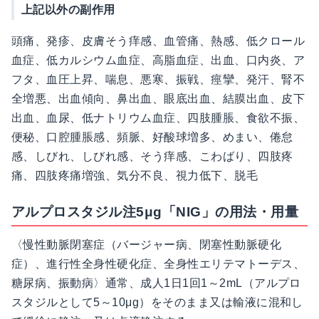
上記以外の副作用
頭痛、発疹、皮膚そう痒感、血管痛、熱感、低クロール
血症、低カルシウム血症、高脂血症、出血、口内炎、ア
フタ、血圧上昇、喘息、悪寒、振戦、痙攣、発汗、腎不
全増悪、出血傾向、鼻出血、眼底出血、結膜出血、皮下
出血、血尿、低ナトリウム血症、四肢腫脹、食欲不振、
便秘、口腔腫脹感、頻脈、好酸球増多、めまい、倦怠
感、しびれ、しびれ感、そう痒感、こわばり、四肢疼
痛、四肢疼痛増強、気分不良、視力低下、脱毛
アルプロスタジル注5μg「NIG」の用法・用量
〈慢性動脈閉塞症（バージャー病、閉塞性動脈硬化
症）、進行性全身性硬化症、全身性エリテマトーデス、
糖尿病、振動病〉通常、成人1日1回1～2mL（アルプロ
スタジルとして5～10μg）をそのまま又は輸液に混和し