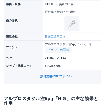
薬価・規格
819.0円 (5μg1mL1管)
注射薬 > 液剤 > 注射液
薬の形状
製造会社
日医工岐阜工場
アルプロスタジル注5μg「NIG」 他
ブランド
ブランドの詳細
YJコード
2190406A1144
レセプト電算コード
620365706
添付文書PDFファイル
アルプロスタジル注5μg「NIG」の主な効果と
作用