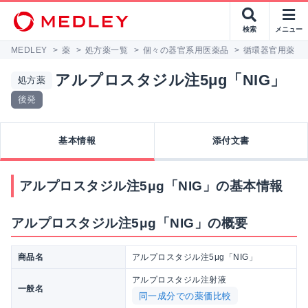
検索
メニュー
MEDLEY
>
薬
>
処方薬一覧
>
個々の器官系用医薬品
>
循環器官用薬
>
アルプロスタジル注5μg「NIG」
処方薬
後発
基本情報
添付文書
アルプロスタジル注5μg「NIG」の基本情報
アルプロスタジル注5μg「NIG」の概要
商品名
アルプロスタジル注5μg「NIG」
アルプロスタジル注射液
一般名
同一成分での薬価比較