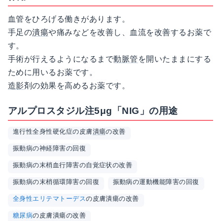
血管をひろげる働きがあります。
手足の
潰瘍
や痛みなどを改善し、血流を改善するお薬で
す。
手術が行えるようになるまで
動脈管
を開いたままにする
ために用いるお薬です。
造影
剤の効果を高めるお薬です。
アルプロスタジル注5μg「NIG」の用途
進行性全身性硬化症の皮膚
潰瘍
の改善
振動病の神経障害の回復
振動病の末梢血行障害の自覚症状の改善
振動病の末梢循環障害の回復
振動病の運動機能障害の回復
全身性エリテマトーデス
の皮膚潰瘍の改善
糖尿病
の皮膚潰瘍の改善