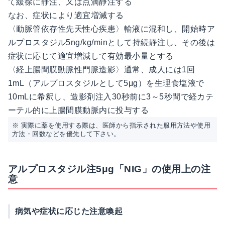
て緩徐に静注、又は点滴静注する
なお、症状により適宜増減する
〈動脈管依存性先天性心疾患〉輸液に混和し、開始時ア
ルプロスタジル5ng/kg/minとして持続静注し、その後は
症状に応じて適宜増減して有効最小量とする
〈経上腸間膜動脈性門脈造影〉通常、成人には1回
1mL（アルプロスタジルとして5μg）を生理食塩液で
10mLに希釈し、造影剤注入30秒前に3～5秒間で経カテ
ーテル的に上腸間膜動脈内に投与する
※ 実際に薬を使用する際は、医師から指示された服用方法や使用
方法・回数などを優先して下さい。
アルプロスタジル注5μg「NIG」の使用上の注
意
病気や症状に応じた注意喚起