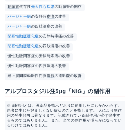
動脈管
依存性
先天性心疾患
の動脈管の開存
バージャー病
の安静時
疼痛
の改善
バージャー病
の四肢潰瘍の改善
閉塞性動脈硬化症
の安静時疼痛の改善
閉塞性動脈硬化症
の四肢潰瘍の改善
慢性動脈閉塞症の安静時疼痛の改善
慢性動脈閉塞症の四肢潰瘍の改善
経上腸間膜動脈性門脈
造影
の造影能の改善
アルプロスタジル注5μg「NIG」の副作用
※ 副作用とは、医薬品を指示どおりに使用したにもかかわらず、
患者に生じた好ましくない症状のことを指します。 人により副作
用の発生傾向は異なります。記載されている副作用が必ず発生す
るものではありません。 また、全ての副作用が明らかになってい
るわけではありません。