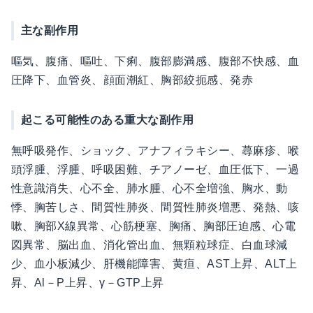
主な副作用
嘔気、腹痛、嘔吐、下痢、腹部膨満感、腹部不快感、血
圧降下、血管炎、顔面潮紅、胸部絞扼感、発赤
起こる可能性のある重大な副作用
無呼吸発作、ショック、アナフィラキシー、蕁麻疹、喉
頭浮腫、浮腫、呼吸困難、チアノーゼ、血圧低下、一過
性意識消失、心不全、肺水腫、心不全増強、胸水、動
悸、胸苦しさ、間質性肺炎、間質性肺炎増悪、発熱、咳
嗽、胸部X線異常、心筋梗塞、胸痛、胸部圧迫感、心電
図異常、脳出血、消化管出血、無顆粒球症、白血球減
少、血小板減少、肝機能障害、黄疸、AST上昇、ALT上
昇、Al－P上昇、γ－GTP上昇