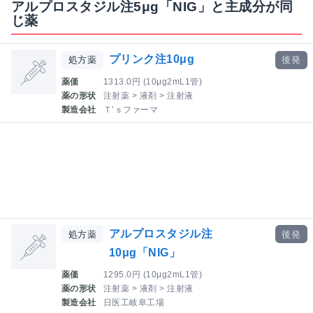
アルプロスタジル注5μg「NIG」と主成分が同
じ薬
プリンク注10μg
処方薬
後発
薬価
1313.0円 (10μg2mL1管)
薬の形状
注射薬 > 液剤 > 注射液
製造会社
Ｔ’ｓファーマ
アルプロスタジル注
処方薬
後発
10μg「NIG」
薬価
1295.0円 (10μg2mL1管)
薬の形状
注射薬 > 液剤 > 注射液
製造会社
日医工岐阜工場