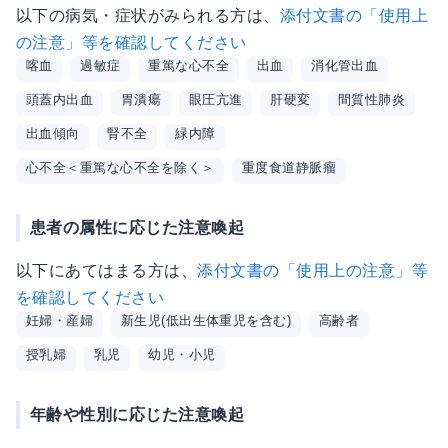
以下の病気・症状がみられる方は、
添付文書の「使用上
の注意」等を確認してください
喀血
過敏症
重篤な心不全
出血
消化管出血
頭蓋内出血
胃潰瘍
眼圧亢進
肝硬変
間質性肺炎
出血傾向
腎不全
緑内障
心不全＜重篤な心不全を除く＞
重度食道静脈瘤
患者の属性に応じた注意喚起
以下にあてはまる方は、
添付文書の「使用上の注意」等
を確認してください
妊婦・産婦
新生児(低出生体重児を含む)
高齢者
授乳婦
乳児
幼児・小児
年齢や性別に応じた注意喚起