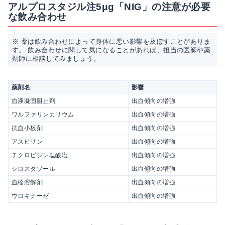
アルプロスタジル注5μg「NIG」の注意が必要
な飲み合わせ
※ 薬は飲み合わせによって身体に悪い影響を及ぼすことがありま
す。 飲み合わせに関して気になることがあれば、担当の医師や薬
剤師に相談してみましょう。
薬剤名
影響
血液凝固阻止剤
出血傾向の増強
ワルファリンカリウム
出血傾向の増強
抗血小板剤
出血傾向の増強
アスピリン
出血傾向の増強
チクロピジン塩酸塩
出血傾向の増強
シロスタゾール
出血傾向の増強
血栓溶解剤
出血傾向の増強
ウロキナーゼ
出血傾向の増強