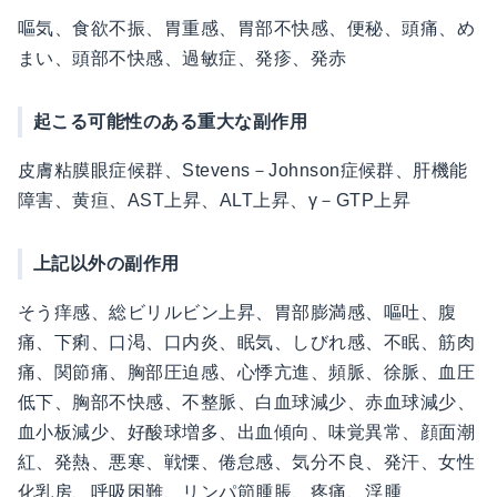
嘔気、食欲不振、胃重感、胃部不快感、便秘、頭痛、め
まい、頭部不快感、過敏症、発疹、発赤
起こる可能性のある重大な副作用
皮膚粘膜眼症候群、Stevens－Johnson症候群、肝機能
障害、黄疸、AST上昇、ALT上昇、γ－GTP上昇
上記以外の副作用
そう痒感、総ビリルビン上昇、胃部膨満感、嘔吐、腹
痛、下痢、口渇、口内炎、眠気、しびれ感、不眠、筋肉
痛、関節痛、胸部圧迫感、心悸亢進、頻脈、徐脈、血圧
低下、胸部不快感、不整脈、白血球減少、赤血球減少、
血小板減少、好酸球増多、出血傾向、味覚異常、顔面潮
紅、発熱、悪寒、戦慄、倦怠感、気分不良、発汗、女性
化乳房、呼吸困難、リンパ節腫脹、疼痛、浮腫