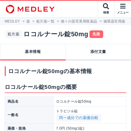
検索
メニュー
MEDLEY
>
薬
>
処方薬一覧
>
個々の器官系用医薬品
>
循環器官用薬
>
ロコルナール錠50mg
処方薬
先発
基本情報
添付文書
ロコルナール錠50mgの基本情報
ロコルナール錠50mgの概要
商品名
ロコルナール錠50mg
トラピジル錠
一般名
同一成分での薬価比較
薬価・規格
7.0円 (50mg1錠)