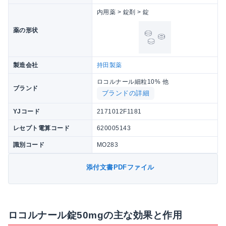
内用薬 > 錠剤 > 錠
薬の形状
製造会社
持田製薬
ロコルナール細粒10% 他
ブランド
ブランドの詳細
YJコード
2171012F1181
レセプト電算コード
620005143
識別コード
MO283
添付文書PDFファイル
ロコルナール錠50mgの主な効果と作用