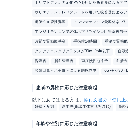
トリプトファン固定化PVAを用いた吸着器によるア
ポリエチレンテレフタレートを用いた吸着器によるア
遺伝性血管性浮腫
アンジオテンシン受容体ネプリ
アンジオテンシン受容体ネプリライシン阻害薬投与中
片腎で腎動脈狭窄
手術前24時間
重篤な腎機能
クレアチニンクリアランスが30mL/min以下
血液
腎障害
脳血管障害
重症慢性心不全
血清カ
膜翅目毒＜ハチ毒＞による脱感作中
eGFRが30m
患者の属性に応じた注意喚起
以下にあてはまる方は、
添付文書の「使用上
妊婦・産婦
新生児(低出生体重児を含む)
高齢
年齢や性別に応じた注意喚起