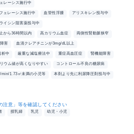
フェレーシス施行中
フェレーシス施行中
血管性浮腫
アリスキレン投与中
ライシン阻害薬投与中
止から36時間以内
高カリウム血症
両側性腎動脈狭窄
障害
血清クレアチニンが3mg/dL以上
透析中
厳重な減塩療法中
重症高血圧症
腎機能障害
リウム値が高くなりやすい
コントロール不良の糖尿病
L/min/1.73㎡未満の小児等
本剤より先に利尿降圧剤投与中
の注意」等を確認してください
者
授乳婦
乳児
幼児・小児