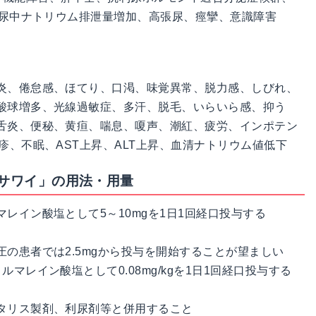
、尿中ナトリウム排泄量増加、高張尿、痙攣、意識障害
炎、倦怠感、ほてり、口渇、味覚異常、脱力感、しびれ、
酸球増多、光線過敏症、多汗、脱毛、いらいら感、抑う
舌炎、便秘、黄疸、喘息、嗄声、潮紅、疲労、インポテン
疹、不眠、AST上昇、ALT上昇、血清ナトリウム値低下
「サワイ」の用法・用量
レイン酸塩として5～10mgを1日1回経口投与する
の患者では2.5mgから投与を開始することが望ましい
マレイン酸塩として0.08mg/kgを1日1回経口投与する
タリス製剤、利尿剤等と併用すること