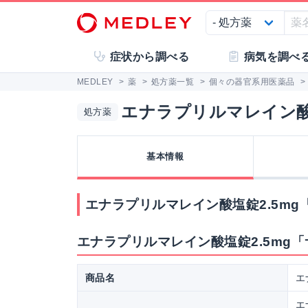
症状から調べる
病気を調べ
MEDLEY
>
薬
>
処方薬一覧
>
個々の器官系用医薬品
>
エナラプリルマレイン酸
処方薬
基本情報
エナラプリルマレイン酸塩錠2.5m
エナラプリルマレイン酸塩錠2.5mg
商品名
エ
エ