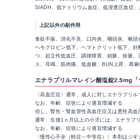
SIADH、低ナトリウム血症、低浸透圧血症
上記以外の副作用
食欲不振、消化不良、口内炎、咽頭炎、喉頭
ヘモグロビン低下、ヘマトクリット低下、好
つ、起立性低血圧、調律障害、頻脈、徐脈、
ス、耳鳴、筋肉痛、低血糖、BUN上昇、蕁麻
エナラプリルマレイン酸塩錠2.5mg
〈高血圧症〉通常、成人に対しエナラプリルマ
なお、年齢、症状により適宜増減する
但し、腎性・腎血管性高血圧症又は悪性高血圧
通常、生後1ヵ月以上の小児には、エナラプリル
なお、年齢、症状により適宜増減する
〈慢性心不全（軽症～中等症）〉本剤はジギ