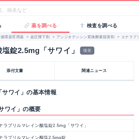
る
薬を調べる
検査を調べる
循環器官用薬
>
血圧降下剤
>
アンジオテンシン変換酵素阻害剤
>
エナラプリ
塩錠2.5mg「サワイ」
後発
添付文書
関連ニュース
g「サワイ」の基本情報
「サワイ」の概要
ナラプリルマレイン酸塩錠2.5mg「サワイ」
ナラプリルマレイン酸塩2.5mg錠