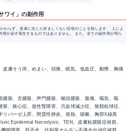
「サワイ」の副作用
かかわらず、患者に生じた好ましくない症状のことを指します。 人によ
作用が必ず発生するものではありません。 また、全ての副作用が明ら
、皮膚そう痒、めまい、頭痛、眠気、低血圧、動悸、胸痛
面腫脹、舌腫脹、声門腫脹、喉頭腫脹、腹痛、嘔気、嘔
梗塞、狭心症、急性腎障害、汎血球減少症、無顆粒球症、
中リパーゼ上昇、間質性肺炎、発熱、咳嗽、胸部X線異
Epidermal Necrolysis、TEN、皮膚粘膜眼症候群、
錯乱、肝機能障害、肝不全、抗利尿ホルモン不適合分泌症候群、