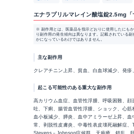
エナラプリルマレイン酸塩錠2.5mg
※ 副作用とは、医薬品を指示どおりに使用したにも
り副作用の発生傾向は異なります。記載されている副
かになっているわけではありません。
主な副作用
クレアチニン上昇、貧血、白血球減少、発疹
起こる可能性のある重大な副作用
高カリウム血症、血管性浮腫、呼吸困難、顔
吐、下痢、腸管血管性浮腫、ショック、心筋
血小板減少、膵炎、血中アミラーゼ上昇、血
常、剥脱性皮膚炎、中毒性表皮壊死融解症、Toxic 
Stevens－Johnson症候群、天疱瘡、