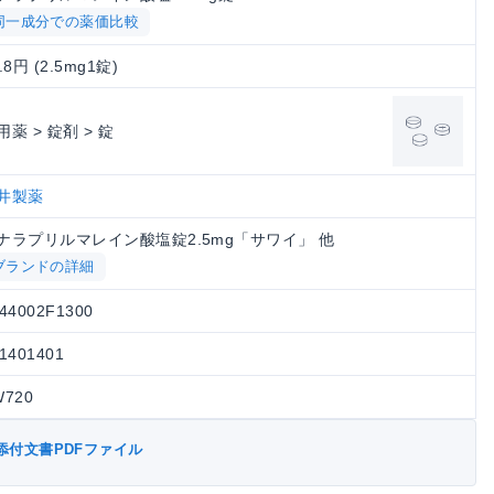
同一成分での薬価比較
.8円 (2.5mg1錠)
用薬 > 錠剤 > 錠
井製薬
ナラプリルマレイン酸塩錠2.5mg「サワイ」 他
ブランドの詳細
44002F1300
1401401
W720
添付文書PDFファイル