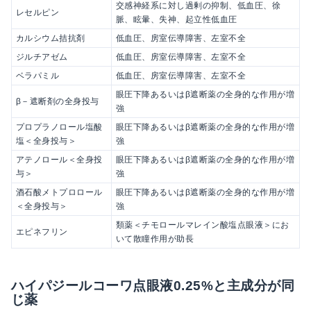
交感神経系に対し過剰の抑制、低血圧、徐
レセルピン
脈、眩暈、失神、起立性低血圧
カルシウム拮抗剤
低血圧、房室伝導障害、左室不全
ジルチアゼム
低血圧、房室伝導障害、左室不全
ベラパミル
低血圧、房室伝導障害、左室不全
眼圧下降あるいはβ遮断薬の全身的な作用が増
β－遮断剤の全身投与
強
プロプラノロール塩酸
眼圧下降あるいはβ遮断薬の全身的な作用が増
塩＜全身投与＞
強
アテノロール＜全身投
眼圧下降あるいはβ遮断薬の全身的な作用が増
与＞
強
酒石酸メトプロロール
眼圧下降あるいはβ遮断薬の全身的な作用が増
＜全身投与＞
強
類薬＜チモロールマレイン酸塩点眼液＞にお
エピネフリン
いて散瞳作用が助長
ハイパジールコーワ点眼液0.25%と主成分が同
じ薬