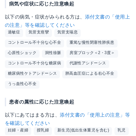
病気や症状に応じた注意喚起
以下の病気・症状がみられる方は、
添付文書の「使用上
の注意」等を確認してください
過敏症
気管支痙攣
気管支喘息
コントロール不十分な心不全
重篤な慢性閉塞性肺疾患
心原性ショック
洞性徐脈
房室ブロック＜2・3度＞
コントロール不十分な糖尿病
代謝性アシドーシス
糖尿病性ケトアシドーシス
肺高血圧症による右心不全
うっ血性心不全
患者の属性に応じた注意喚起
以下にあてはまる方は、
添付文書の「使用上の注意」等
を確認してください
妊婦・産婦
授乳婦
新生児(低出生体重児を含む)
乳児