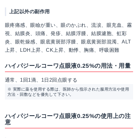
上記以外の副作用
眼疼痛感、眼瞼が重い、眼のかぶれ、流涙、眼充血、霧
視、結膜炎、頭痛、発疹、結膜浮腫、結膜濾胞、虹彩
炎、眼乾燥感、眼底黄斑部浮腫、眼底黄斑部混濁、ALT
上昇、LDH上昇、CK上昇、動悸、胸痛、呼吸困難
ハイパジールコーワ点眼液0.25%の用法・用量
通常、1回1滴、1日2回点眼する
※ 実際に薬を使用する際は、医師から指示された服用方法や使用
方法・回数などを優先して下さい。
ハイパジールコーワ点眼液0.25%の使用上の注
意