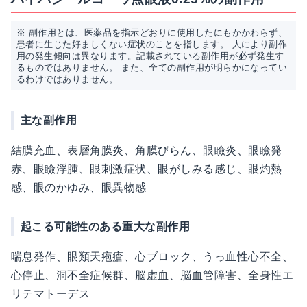
※ 副作用とは、医薬品を指示どおりに使用したにもかかわらず、
患者に生じた好ましくない症状のことを指します。 人により副作
用の発生傾向は異なります。記載されている副作用が必ず発生す
るものではありません。 また、全ての副作用が明らかになってい
るわけではありません。
主な副作用
結膜充血、表層角膜炎、角膜びらん、眼瞼炎、眼瞼発
赤、眼瞼浮腫、眼刺激症状、眼がしみる感じ、眼灼熱
感、眼のかゆみ、眼異物感
起こる可能性のある重大な副作用
喘息発作、眼類天疱瘡、心ブロック、うっ血性心不全、
心停止、洞不全症候群、脳虚血、脳血管障害、全身性エ
リテマトーデス