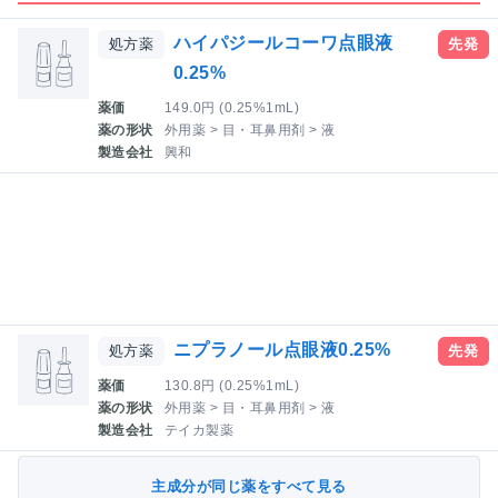
ハイパジールコーワ点眼液
処方薬
先発
0.25%
薬価
149.0円 (0.25%1mL)
薬の形状
外用薬 > 目・耳鼻用剤 > 液
製造会社
興和
ニプラノール点眼液0.25%
処方薬
先発
薬価
130.8円 (0.25%1mL)
薬の形状
外用薬 > 目・耳鼻用剤 > 液
製造会社
テイカ製薬
主成分が同じ薬をすべて見る