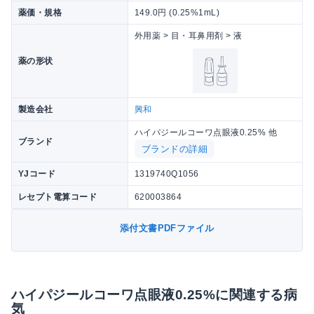
薬価・規格
149.0円 (0.25%1mL)
外用薬 > 目・耳鼻用剤 > 液
薬の形状
製造会社
興和
ハイパジールコーワ点眼液0.25% 他
ブランド
ブランドの詳細
YJコード
1319740Q1056
レセプト電算コード
620003864
添付文書PDFファイル
ハイパジールコーワ点眼液0.25%に関連する病
気