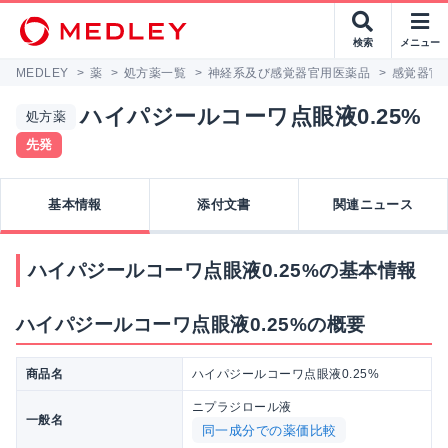
検索
メニュー
MEDLEY
>
薬
>
処方薬一覧
>
神経系及び感覚器官用医薬品
>
感覚器官
ハイパジールコーワ点眼液0.25%
処方薬
先発
基本情報
添付文書
関連ニュース
ハイパジールコーワ点眼液0.25%の基本情報
ハイパジールコーワ点眼液0.25%の概要
商品名
ハイパジールコーワ点眼液0.25%
ニプラジロール液
一般名
同一成分での薬価比較