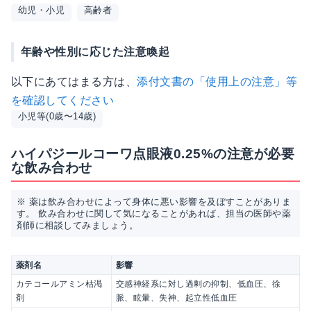
幼児・小児
高齢者
年齢や性別に応じた注意喚起
以下にあてはまる方は、
添付文書の「使用上の注意」等
を確認してください
小児等(0歳〜14歳)
ハイパジールコーワ点眼液0.25%の注意が必要
な飲み合わせ
※ 薬は飲み合わせによって身体に悪い影響を及ぼすことがありま
す。 飲み合わせに関して気になることがあれば、担当の医師や薬
剤師に相談してみましょう。
薬剤名
影響
カテコールアミン枯渇
交感神経系に対し過剰の抑制、低血圧、徐
剤
脈、眩暈、失神、起立性低血圧