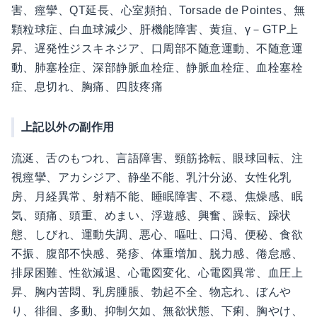
害、痙攣、QT延長、心室頻拍、Torsade de Pointes、無
顆粒球症、白血球減少、肝機能障害、黄疸、γ－GTP上
昇、遅発性ジスキネジア、口周部不随意運動、不随意運
動、肺塞栓症、深部静脈血栓症、静脈血栓症、血栓塞栓
症、息切れ、胸痛、四肢疼痛
上記以外の副作用
流涎、舌のもつれ、言語障害、頸筋捻転、眼球回転、注
視痙攣、アカシジア、静坐不能、乳汁分泌、女性化乳
房、月経異常、射精不能、睡眠障害、不穏、焦燥感、眠
気、頭痛、頭重、めまい、浮遊感、興奮、躁転、躁状
態、しびれ、運動失調、悪心、嘔吐、口渇、便秘、食欲
不振、腹部不快感、発疹、体重増加、脱力感、倦怠感、
排尿困難、性欲減退、心電図変化、心電図異常、血圧上
昇、胸内苦悶、乳房腫脹、勃起不全、物忘れ、ぼんや
り、徘徊、多動、抑制欠如、無欲状態、下痢、胸やけ、