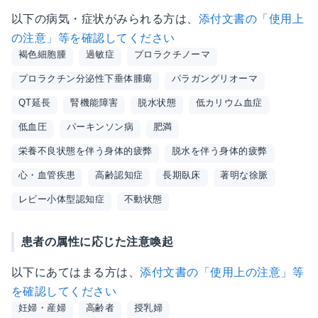
以下の病気・症状がみられる方は、
添付文書の「使用上
の注意」等を確認してください
褐色細胞腫
過敏症
プロラクチノーマ
プロラクチン分泌性下垂体腫瘍
パラガングリオーマ
QT延長
腎機能障害
脱水状態
低カリウム血症
低血圧
パーキンソン病
肥満
栄養不良状態を伴う身体的疲弊
脱水を伴う身体的疲弊
心・血管疾患
高齢認知症
長期臥床
著明な徐脈
レビー小体型認知症
不動状態
患者の属性に応じた注意喚起
以下にあてはまる方は、
添付文書の「使用上の注意」等
を確認してください
妊婦・産婦
高齢者
授乳婦