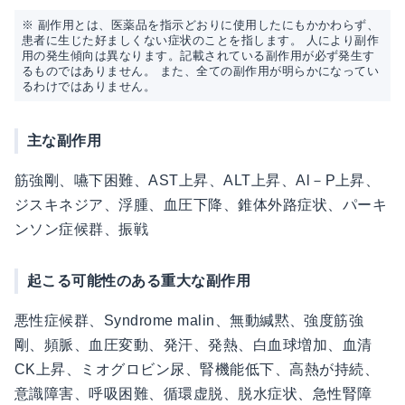
※ 副作用とは、医薬品を指示どおりに使用したにもかかわらず、
患者に生じた好ましくない症状のことを指します。 人により副作
用の発生傾向は異なります。記載されている副作用が必ず発生す
るものではありません。 また、全ての副作用が明らかになってい
るわけではありません。
主な副作用
筋強剛、嚥下困難、AST上昇、ALT上昇、Al－P上昇、
ジスキネジア、浮腫、血圧下降、錐体外路症状、パーキ
ンソン症候群、振戦
起こる可能性のある重大な副作用
悪性症候群、Syndrome malin、無動緘黙、強度筋強
剛、頻脈、血圧変動、発汗、発熱、白血球増加、血清
CK上昇、ミオグロビン尿、腎機能低下、高熱が持続、
意識障害、呼吸困難、循環虚脱、脱水症状、急性腎障