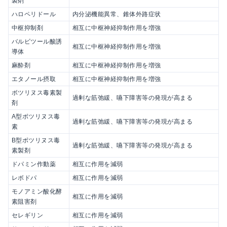
製剤
ハロペリドール
内分泌機能異常、錐体外路症状
中枢抑制剤
相互に中枢神経抑制作用を増強
バルビツール酸誘
相互に中枢神経抑制作用を増強
導体
麻酔剤
相互に中枢神経抑制作用を増強
エタノール摂取
相互に中枢神経抑制作用を増強
ボツリヌス毒素製
過剰な筋弛緩、嚥下障害等の発現が高まる
剤
A型ボツリヌス毒
過剰な筋弛緩、嚥下障害等の発現が高まる
素
B型ボツリヌス毒
過剰な筋弛緩、嚥下障害等の発現が高まる
素製剤
ドパミン作動薬
相互に作用を減弱
レボドパ
相互に作用を減弱
モノアミン酸化酵
相互に作用を減弱
素阻害剤
セレギリン
相互に作用を減弱