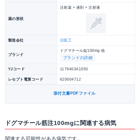
注射薬 > 液剤 > 注射液
薬の形状
製造会社
日医工
ドグマチール錠100mg 他
ブランド
ブランドの詳細
YJコード
1179403A1050
レセプト電算コード
620004712
添付文書PDFファイル
ドグマチール筋注100mgに関連する病気
関連する可能性がある病気です。