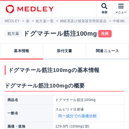
検索
メニュー
MEDLEY
>
薬
>
処方薬一覧
>
神経系及び感覚器官用医薬品
>
中枢神経
ドグマチール筋注100mg
処方薬
先発
基本情報
添付文書
関連ニュース
ドグマチール筋注100mgの基本情報
ドグマチール筋注100mgの概要
商品名
ドグマチール筋注100mg
スルピリド注射液
一般名
同一成分での薬価比較
薬価・規格
129.0円 (100mg1管)