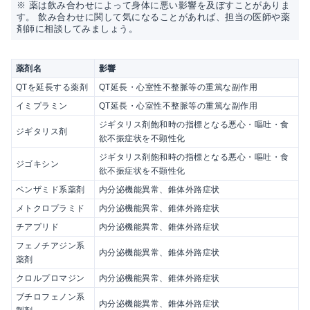
※ 薬は飲み合わせによって身体に悪い影響を及ぼすことがありま
す。 飲み合わせに関して気になることがあれば、担当の医師や薬
剤師に相談してみましょう。
薬剤名
影響
QTを延長する薬剤
QT延長・心室性不整脈等の重篤な副作用
イミプラミン
QT延長・心室性不整脈等の重篤な副作用
ジギタリス剤飽和時の指標となる悪心・嘔吐・食
ジギタリス剤
欲不振症状を不顕性化
ジギタリス剤飽和時の指標となる悪心・嘔吐・食
ジゴキシン
欲不振症状を不顕性化
ベンザミド系薬剤
内分泌機能異常、錐体外路症状
メトクロプラミド
内分泌機能異常、錐体外路症状
チアプリド
内分泌機能異常、錐体外路症状
フェノチアジン系
内分泌機能異常、錐体外路症状
薬剤
クロルプロマジン
内分泌機能異常、錐体外路症状
ブチロフェノン系
内分泌機能異常、錐体外路症状