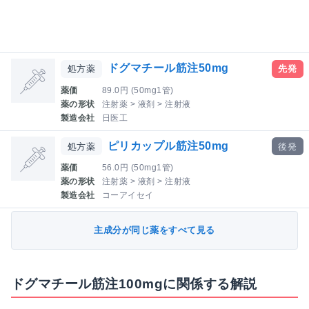
ドグマチール筋注50mg
処方薬
先発
薬価
89.0円 (50mg1管)
薬の形状
注射薬 > 液剤 > 注射液
製造会社
日医工
ピリカップル筋注50mg
処方薬
後発
薬価
56.0円 (50mg1管)
薬の形状
注射薬 > 液剤 > 注射液
製造会社
コーアイセイ
主成分が同じ薬をすべて見る
ドグマチール筋注100mgに関係する解説