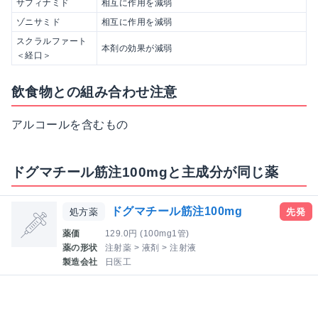
サフィナミド
相互に作用を減弱
ゾニサミド
相互に作用を減弱
スクラルファート
本剤の効果が減弱
＜経口＞
飲食物との組み合わせ注意
アルコールを含むもの
ドグマチール筋注100mgと主成分が同じ薬
ドグマチール筋注100mg
処方薬
先発
薬価
129.0円 (100mg1管)
薬の形状
注射薬 > 液剤 > 注射液
製造会社
日医工