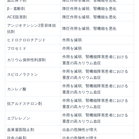
血圧降下剤
降圧作用を減弱、腎機能を悪化
β－遮断剤
降圧作用を減弱、腎機能を悪化
ACE阻害剤
降圧作用を減弱、腎機能を悪化
アンジオテンシン2受容体拮
降圧作用を減弱、腎機能を悪化
抗剤
ヒドロクロロチアジド
作用を減弱
フロセミド
作用を減弱
作用を減弱、腎機能障害患者における
カリウム保持性利尿剤
重度の高カリウム血症
作用を減弱、腎機能障害患者における
スピロノラクトン
重度の高カリウム血症
作用を減弱、腎機能障害患者における
カンレノ酸
重度の高カリウム血症
作用を減弱、腎機能障害患者における
抗アルドステロン剤
重度の高カリウム血症
作用を減弱、腎機能障害患者における
エプレレノン
重度の高カリウム血症
血液凝固阻止剤
出血の危険性が増大
抗血小板剤
出血の危険性が増大