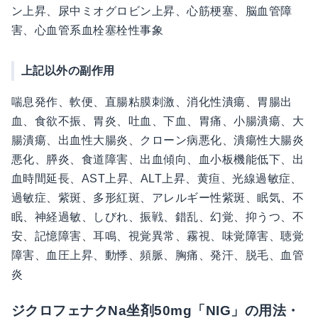
ン上昇、尿中ミオグロビン上昇、心筋梗塞、脳血管障
害、心血管系血栓塞栓性事象
上記以外の副作用
喘息発作、軟便、直腸粘膜刺激、消化性潰瘍、胃腸出
血、食欲不振、胃炎、吐血、下血、胃痛、小腸潰瘍、大
腸潰瘍、出血性大腸炎、クローン病悪化、潰瘍性大腸炎
悪化、膵炎、食道障害、出血傾向、血小板機能低下、出
血時間延長、AST上昇、ALT上昇、黄疸、光線過敏症、
過敏症、紫斑、多形紅斑、アレルギー性紫斑、眠気、不
眠、神経過敏、しびれ、振戦、錯乱、幻覚、抑うつ、不
安、記憶障害、耳鳴、視覚異常、霧視、味覚障害、聴覚
障害、血圧上昇、動悸、頻脈、胸痛、発汗、脱毛、血管
炎
ジクロフェナクNa坐剤50mg「NIG」の用法・