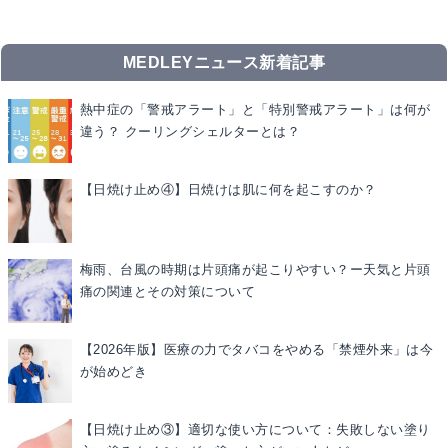
MEDLEYニュース新着記事
熱中症の「警戒アラート」と「特別警戒アラート」は何が
違う？ クーリングシェルターとは？
【日焼け止め④】日焼けは肌に何を起こすのか？
梅雨、台風の時期は片頭痛が起こりやすい？ー天気と片頭
痛の関連とその対策について
【2026年版】医療の力でタバコをやめる「禁煙外来」は今
が始めどき
【日焼け止め③】適切な使い方について：失敗しない塗り