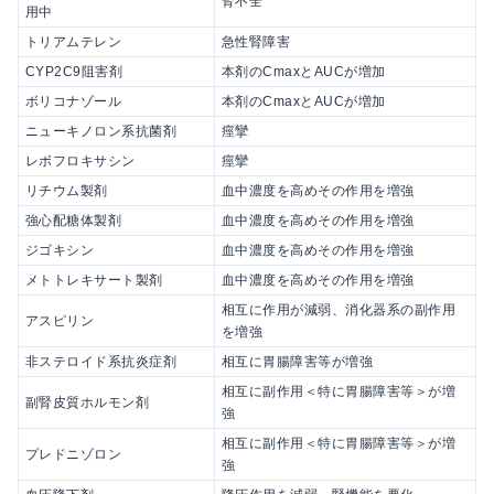
腎不全
用中
トリアムテレン
急性腎障害
CYP2C9阻害剤
本剤のCmaxとAUCが増加
ボリコナゾール
本剤のCmaxとAUCが増加
ニューキノロン系抗菌剤
痙攣
レボフロキサシン
痙攣
リチウム製剤
血中濃度を高めその作用を増強
強心配糖体製剤
血中濃度を高めその作用を増強
ジゴキシン
血中濃度を高めその作用を増強
メトトレキサート製剤
血中濃度を高めその作用を増強
相互に作用が減弱、消化器系の副作用
アスピリン
を増強
非ステロイド系抗炎症剤
相互に胃腸障害等が増強
相互に副作用＜特に胃腸障害等＞が増
副腎皮質ホルモン剤
強
相互に副作用＜特に胃腸障害等＞が増
プレドニゾロン
強