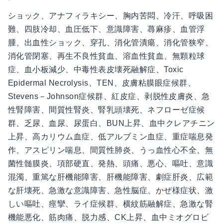
ショック、アナフィラキシー、胸内苦悶、冷汗、呼吸困
難、四肢冷却、血圧低下、意識障害、蕁麻疹、血管浮
腫、出血性ショック、穿孔、消化管潰瘍、消化管狭窄、
消化管閉塞、再生不良性貧血、溶血性貧血、無顆粒球
症、血小板減少、中毒性表皮壊死融解症、Toxic
Epidermal Necrolysis、TEN、皮膚粘膜眼症候群、
Stevens－Johnson症候群、紅皮症、剥脱性皮膚炎、急
性腎障害、間質性腎炎、腎乳頭壊死、ネフローゼ症候
群、乏尿、血尿、尿蛋白、BUN上昇、血中クレアチニン
上昇、高カリウム血症、低アルブミン血症、重症喘息発
作、アスピリン喘息、間質性肺炎、うっ血性心不全、無
菌性髄膜炎、項部硬直、発熱、頭痛、悪心、嘔吐、意識
混濁、重篤な肝機能障害、肝機能障害、劇症肝炎、広範
な肝壊死、急激な意識障害、急性脳症、かぜ様症状、激
しい嘔吐、痙攣、ライ症候群、横紋筋融解症、急激な腎
機能悪化、筋肉痛、脱力感、CK上昇、血中ミオグロビ