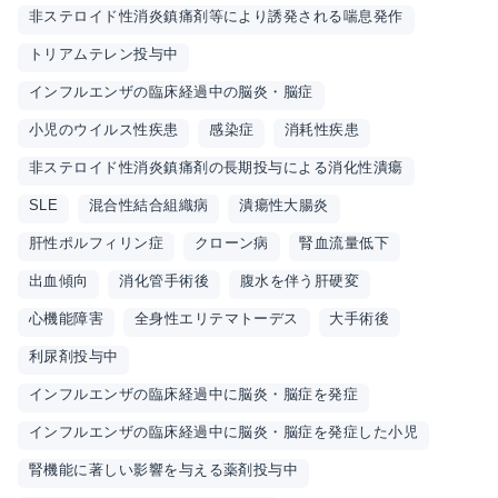
非ステロイド性消炎鎮痛剤等により誘発される喘息発作
トリアムテレン投与中
インフルエンザの臨床経過中の脳炎・脳症
小児のウイルス性疾患
感染症
消耗性疾患
非ステロイド性消炎鎮痛剤の長期投与による消化性潰瘍
SLE
混合性結合組織病
潰瘍性大腸炎
肝性ポルフィリン症
クローン病
腎血流量低下
出血傾向
消化管手術後
腹水を伴う肝硬変
心機能障害
全身性エリテマトーデス
大手術後
利尿剤投与中
インフルエンザの臨床経過中に脳炎・脳症を発症
インフルエンザの臨床経過中に脳炎・脳症を発症した小児
腎機能に著しい影響を与える薬剤投与中