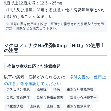
9歳以上12歳未満：12.5～25mg
（用法及び用量に関連する注意）他の消炎鎮痛剤との併
用は避けることが望ましい
※ 実際に薬を使用する際は、医師から指示された服用方法や使用
方法・回数などを優先して下さい。
ジクロフェナクNa坐剤50mg「NIG」の使用上
の注意
病気や症状に応じた注意喚起
以下の病気・症状がみられる方は、
添付文書の「使用上
の注意」等を確認してください
アスピリン喘息
過敏症
痔疾
重篤な肝機能障害
重篤な高血圧症
重篤な腎機能障害
重篤な心機能不全
消化性潰瘍
直腸炎
直腸出血
重篤な血液異常