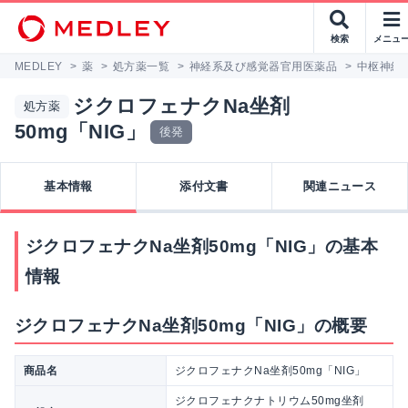
検索
メニュ
MEDLEY
>
薬
>
処方薬一覧
>
神経系及び感覚器官用医薬品
>
中枢神経
ジクロフェナクNa坐剤
処方薬
50mg「NIG」
後発
基本情報
添付文書
関連ニュース
ジクロフェナクNa坐剤50mg「NIG」の基本
情報
ジクロフェナクNa坐剤50mg「NIG」の概要
商品名
ジクロフェナクNa坐剤50mg「NIG」
ジクロフェナクナトリウム50mg坐剤