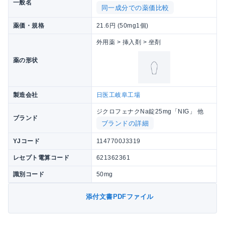
一般名
同一成分での薬価比較
薬価・規格
21.6円 (50mg1個)
外用薬 > 挿入剤 > 坐剤
薬の形状
製造会社
日医工岐阜工場
ジクロフェナクNa錠25mg「NIG」 他
ブランド
ブランドの詳細
YJコード
1147700J3319
レセプト電算コード
621362361
識別コード
50mg
添付文書PDFファイル