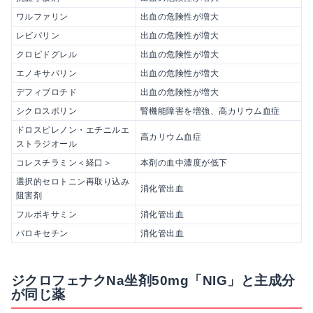
ワルファリン
出血の危険性が増大
レビパリン
出血の危険性が増大
クロピドグレル
出血の危険性が増大
エノキサパリン
出血の危険性が増大
デフィブロチド
出血の危険性が増大
シクロスポリン
腎機能障害を増強、高カリウム血症
ドロスピレノン・エチニルエ
高カリウム血症
ストラジオール
コレスチラミン＜経口＞
本剤の血中濃度が低下
選択的セロトニン再取り込み
消化管出血
阻害剤
フルボキサミン
消化管出血
パロキセチン
消化管出血
ジクロフェナクNa坐剤50mg「NIG」と主成分
が同じ薬