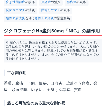
変形性関節症
の鎮痛
腰痛症
の消炎
腰痛症
の鎮痛
関節リウマチ
の消炎
関節リウマチ
の鎮痛
急性気管支炎
を伴う
急性上気道炎
の緊急解熱
ジクロフェナクNa坐剤50mg「NIG」の副作用
※ 副作用とは、医薬品を指示どおりに使用したにもかかわらず、
患者に生じた好ましくない症状のことを指します。 人により副作
用の発生傾向は異なります。記載されている副作用が必ず発生す
るものではありません。 また、全ての副作用が明らかになってい
るわけではありません。
主な副作用
浮腫、腹痛、下痢、便秘、口内炎、皮膚そう痒症、発
疹、顔面浮腫、めまい、全身けん怠感、貧血
起こる可能性のある重大な副作用