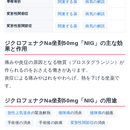
関連する薬
病気の解説
脊椎骨折
関連する薬
病気の解説
変形性関節症
関連する薬
病気の解説
変形性股関節症
ジクロフェナクNa坐剤50mg「NIG」の主な効
果と作用
痛みや
炎症
の原因となる物質（プロスタグランジン）が
作られるのをおさえる働きがあります。
炎症による痛みやはれをやわらげ、熱を下げる
坐薬
で
す。
ジクロフェナクNa坐剤50mg「NIG」の用途
急性上気道炎
の緊急解熱
後陣痛
の消炎
後陣痛
の
鎮痛
手術後の消炎
手術後の鎮痛
変形性関節症
の消炎