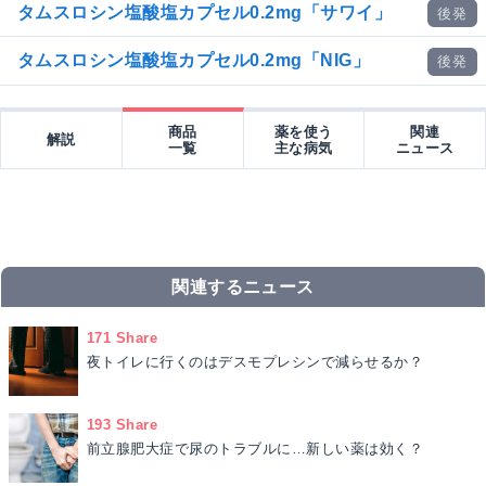
タムスロシン塩酸塩カプセル0.2mg「サワイ」
後発
タムスロシン塩酸塩カプセル0.2mg「NIG」
後発
商品
薬を使う
関連
解説
一覧
主な病気
ニュース
関連するニュース
171 Share
夜トイレに行くのはデスモプレシンで減らせるか？
193 Share
前立腺肥大症で尿のトラブルに…新しい薬は効く？