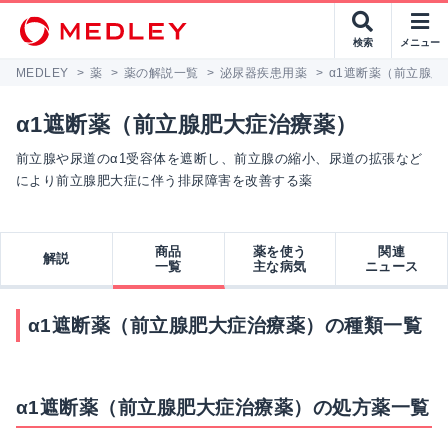
検索
メニュー
MEDLEY
>
薬
>
薬の解説一覧
>
泌尿器疾患用薬
>
α1遮断薬（前立腺肥
α1遮断薬（前立腺肥大症治療薬）
前立腺や尿道のα1受容体を遮断し、前立腺の縮小、尿道の拡張など
により前立腺肥大症に伴う排尿障害を改善する薬
商品
薬を使う
関連
解説
一覧
主な病気
ニュース
α1遮断薬（前立腺肥大症治療薬）の種類一覧
α1遮断薬（前立腺肥大症治療薬）の処方薬一覧