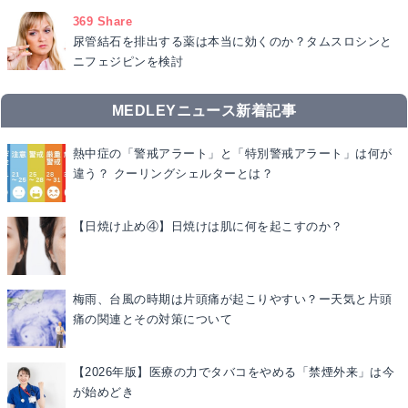
369 Share
尿管結石を排出する薬は本当に効くのか？タムスロシンと
ニフェジピンを検討
MEDLEYニュース新着記事
熱中症の「警戒アラート」と「特別警戒アラート」は何が
違う？ クーリングシェルターとは？
【日焼け止め④】日焼けは肌に何を起こすのか？
梅雨、台風の時期は片頭痛が起こりやすい？ー天気と片頭
痛の関連とその対策について
【2026年版】医療の力でタバコをやめる「禁煙外来」は今
が始めどき