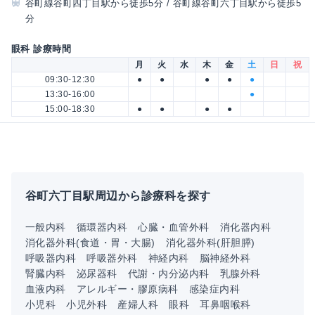
谷町線谷町四丁目駅から徒歩5分 / 谷町線谷町六丁目駅から徒歩5
分
眼科 診療時間
月
火
水
木
金
土
日
祝
09:30-12:30
●
●
●
●
●
13:30-16:00
●
15:00-18:30
●
●
●
●
谷町六丁目駅周辺から診療科を探す
一般内科
循環器内科
心臓・血管外科
消化器内科
消化器外科(食道・胃・大腸)
消化器外科(肝胆膵)
呼吸器内科
呼吸器外科
神経内科
脳神経外科
腎臓内科
泌尿器科
代謝・内分泌内科
乳腺外科
血液内科
アレルギー・膠原病科
感染症内科
小児科
小児外科
産婦人科
眼科
耳鼻咽喉科