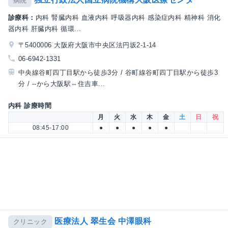
病院
診療科：
内科 腎臓内科 血液内科 呼吸器内科 感染症内科 精神科 消化
器内科 肝臓内科 循環...
〒5400006 大阪府大阪市中央区法円坂2-1-14
06-6942-1331
中央線谷町四丁目駅から徒歩3分 / 谷町線谷町四丁目駅から徒歩3
分 / --から大阪駅⇔住吉車...
内科 診療時間
月
火
水
木
金
土
日
祝
08:45-17:00
●
●
●
●
●
医療法人 翠生会 中澤眼科
クリニック