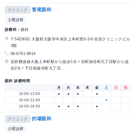
菅尾眼科
クリニック
土曜診察
診療科：
眼科
〒5420062 大阪府大阪市中央区上本町西5-3-9 佐伯クリニックビル
3階
06-6761-8814
近鉄難波線大阪上本町駅から徒歩1分 / 谷町線谷町九丁目駅から徒
歩2分 / 千日前線谷町九丁目...
眼科 診療時間
月
火
水
木
金
土
日
祝
10:00-13:00
●
●
●
●
10:00-12:00
●
16:00-18:30
●
●
●
●
的場眼科
クリニック
土曜診察