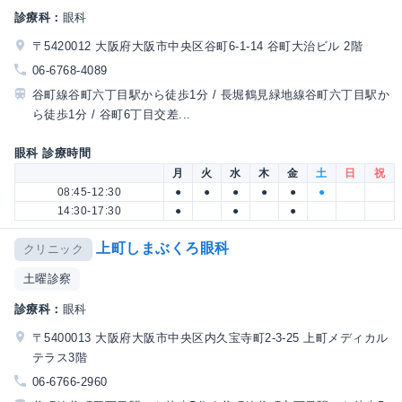
診療科：
眼科
〒5420012 大阪府大阪市中央区谷町6-1-14 谷町大治ビル 2階
06-6768-4089
谷町線谷町六丁目駅から徒歩1分 / 長堀鶴見緑地線谷町六丁目駅か
ら徒歩1分 / 谷町6丁目交差...
眼科 診療時間
月
火
水
木
金
土
日
祝
08:45-12:30
●
●
●
●
●
●
14:30-17:30
●
●
●
上町しまぶくろ眼科
クリニック
土曜診察
診療科：
眼科
〒5400013 大阪府大阪市中央区内久宝寺町2-3-25 上町メディカル
テラス3階
06-6766-2960