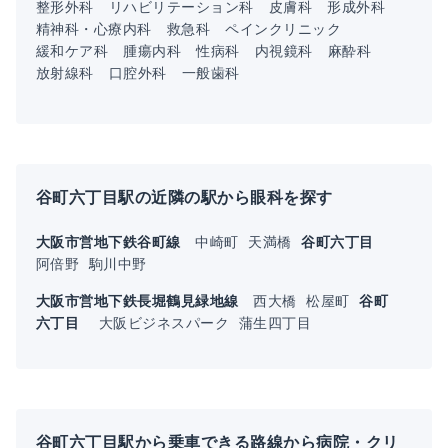
整形外科
リハビリテーション科
皮膚科
形成外科
精神科・心療内科
救急科
ペインクリニック
緩和ケア科
腫瘍内科
性病科
内視鏡科
麻酔科
放射線科
口腔外科
一般歯科
谷町六丁目駅の近隣の駅から眼科を探す
大阪市営地下鉄谷町線
中崎町
天満橋
谷町六丁目
阿倍野
駒川中野
大阪市営地下鉄長堀鶴見緑地線
西大橋
松屋町
谷町
六丁目
大阪ビジネスパーク
蒲生四丁目
谷町六丁目駅から乗車できる路線から病院・クリ