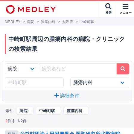
検索
メニュー
MEDLEY
>
病院
>
腫瘍内科
>
大阪府
>
中崎町駅
中崎町駅周辺の腫瘍内科の病院・クリニック
の検索結果
詳細条件
条件
病院
中崎町駅
腫瘍内科
2
件中 1-2件
公益財団法人田附興風会 医学研究所北野病院