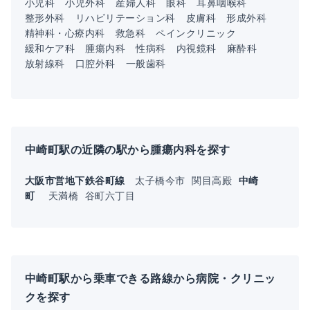
小児科
小児外科
産婦人科
眼科
耳鼻咽喉科
整形外科
リハビリテーション科
皮膚科
形成外科
精神科・心療内科
救急科
ペインクリニック
緩和ケア科
腫瘍内科
性病科
内視鏡科
麻酔科
放射線科
口腔外科
一般歯科
中崎町駅の近隣の駅から腫瘍内科を探す
大阪市営地下鉄谷町線
太子橋今市
関目高殿
中崎
町
天満橋
谷町六丁目
中崎町駅から乗車できる路線から病院・クリニッ
クを探す