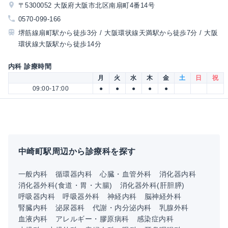
〒5300052 大阪府大阪市北区南扇町4番14号
0570-099-166
堺筋線扇町駅から徒歩3分 / 大阪環状線天満駅から徒歩7分 / 大阪
環状線大阪駅から徒歩14分
内科 診療時間
月
火
水
木
金
土
日
祝
09:00-17:00
●
●
●
●
●
中崎町駅周辺から診療科を探す
一般内科
循環器内科
心臓・血管外科
消化器内科
消化器外科(食道・胃・大腸)
消化器外科(肝胆膵)
呼吸器内科
呼吸器外科
神経内科
脳神経外科
腎臓内科
泌尿器科
代謝・内分泌内科
乳腺外科
血液内科
アレルギー・膠原病科
感染症内科