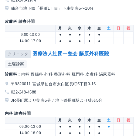
022-248-1974
仙台市地下鉄「長町1丁目」下車徒歩5〜10分
皮膚科 診療時間
月
火
水
木
金
土
日
祝
9:00-13:00
●
●
●
●
●
14:00-17:00
●
●
●
●
●
医療法人社団一整会 藤原外科医院
クリニック
土曜診察
診療科：
内科 胃腸科 外科 整形外科 肛門科 皮膚科 泌尿器科
〒9820011 宮城県仙台市太白区長町5丁目9-15
022-248-4588
JR長町駅より徒歩5分 / 地下鉄長町駅より徒歩5分
内科 診療時間
月
火
水
木
金
土
日
祝
09:00-13:00
●
●
●
●
●
●
14:00-18:00
●
●
●
●
●