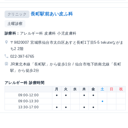
長町駅前あい皮ふ科
クリニック
土曜診察
診療科：
アレルギー科 皮膚科 小児皮膚科
〒9820007 宮城県仙台市太白区あすと長町1丁目5-5 tekuteながま
ち2 2階
022-397-6765
JR東北本線「長町駅」から徒歩1分 / 仙台市地下鉄南北線「長町
駅」から徒歩2分
アレルギー科 診療時間
月
火
水
木
金
土
日
祝
09:00-12:00
●
●
●
●
09:00-13:30
●
13:30-17:00
●
●
●
●