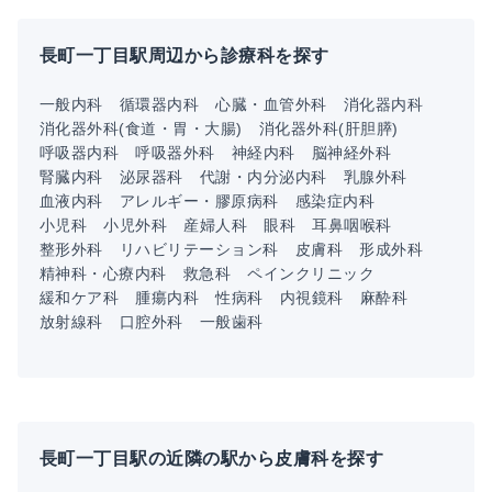
長町一丁目駅周辺から診療科を探す
一般内科
循環器内科
心臓・血管外科
消化器内科
消化器外科(食道・胃・大腸)
消化器外科(肝胆膵)
呼吸器内科
呼吸器外科
神経内科
脳神経外科
腎臓内科
泌尿器科
代謝・内分泌内科
乳腺外科
血液内科
アレルギー・膠原病科
感染症内科
小児科
小児外科
産婦人科
眼科
耳鼻咽喉科
整形外科
リハビリテーション科
皮膚科
形成外科
精神科・心療内科
救急科
ペインクリニック
緩和ケア科
腫瘍内科
性病科
内視鏡科
麻酔科
放射線科
口腔外科
一般歯科
長町一丁目駅の近隣の駅から皮膚科を探す