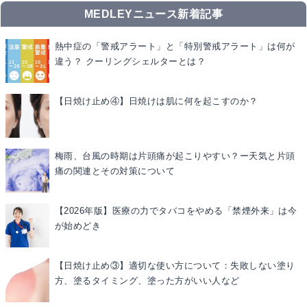
MEDLEYニュース新着記事
熱中症の「警戒アラート」と「特別警戒アラート」は何が
違う？ クーリングシェルターとは？
【日焼け止め④】日焼けは肌に何を起こすのか？
梅雨、台風の時期は片頭痛が起こりやすい？ー天気と片頭
痛の関連とその対策について
【2026年版】医療の力でタバコをやめる「禁煙外来」は今
が始めどき
【日焼け止め③】適切な使い方について：失敗しない塗り
方、塗るタイミング、塗った方がいい人など