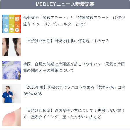
MEDLEYニュース新着記事
熱中症の「警戒アラート」と「特別警戒アラート」は何が
違う？ クーリングシェルターとは？
【日焼け止め④】日焼けは肌に何を起こすのか？
梅雨、台風の時期は片頭痛が起こりやすい？ー天気と片頭
痛の関連とその対策について
【2026年版】医療の力でタバコをやめる「禁煙外来」は今
が始めどき
【日焼け止め③】適切な使い方について：失敗しない塗り
方、塗るタイミング、塗った方がいい人など