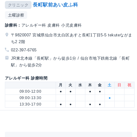
長町駅前あい皮ふ科
クリニック
土曜診察
診療科：
アレルギー科 皮膚科 小児皮膚科
〒9820007 宮城県仙台市太白区あすと長町1丁目5-5 tekuteながま
ち2 2階
022-397-6765
JR東北本線「長町駅」から徒歩1分 / 仙台市地下鉄南北線「長町
駅」から徒歩2分
アレルギー科 診療時間
月
火
水
木
金
土
日
祝
09:00-12:00
●
●
●
●
09:00-13:30
●
13:30-17:00
●
●
●
●