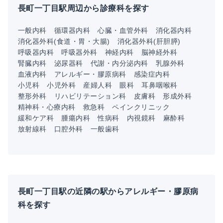
長町一丁目駅周辺から診療科を探す
一般内科
循環器内科
心臓・血管外科
消化器内科
消化器外科(食道・胃・大腸)
消化器外科(肝胆膵)
呼吸器内科
呼吸器外科
神経内科
脳神経外科
腎臓内科
泌尿器科
代謝・内分泌内科
乳腺外科
血液内科
アレルギー・膠原病科
感染症内科
小児科
小児外科
産婦人科
眼科
耳鼻咽喉科
整形外科
リハビリテーション科
皮膚科
形成外科
精神科・心療内科
救急科
ペインクリニック
緩和ケア科
腫瘍内科
性病科
内視鏡科
麻酔科
放射線科
口腔外科
一般歯科
長町一丁目駅の近隣の駅からアレルギー・膠原病
科を探す