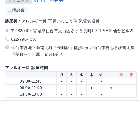
クリニック
土曜診察
診療科：
アレルギー科 耳鼻いんこう科 気管食道科
〒9820007 宮城県仙台市太白区あすと長町1-3-1 SHIP仙台ビル2F
022-796-7387
仙台市営地下鉄南北線「長町駅」徒歩5分 / 仙台市営地下鉄南北線
「長町一丁目駅」徒歩5分 /...
アレルギー科 診療時間
月
火
水
木
金
土
日
祝
09:00-11:45
●
●
●
●
09:00-12:00
●
●
14:30-18:00
●
●
●
●