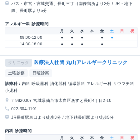
バス・市営・宮城交通、長町三丁目南停留所より2分 / JR・地下
鉄、長町駅より5分
アレルギー科 診療時間
月
火
水
木
金
土
日
祝
09:00-12:00
●
●
●
●
●
14:30-18:00
●
●
●
●
医療法人社団 丸山アレルギークリニック
クリニック
土曜診察
日曜診察
診療科：
内科 呼吸器科 消化器科 循環器科 アレルギー科 リウマチ科
小児科
〒9820007 宮城県仙台市太白区あすと長町4丁目2-10
022-304-1191
JR長町駅東口より徒歩3分 / 地下鉄長町駅より徒歩5分
内科 診療時間
月
火
水
木
金
土
日
祝