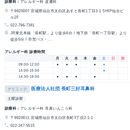
診療科：
アレルギー科 皮膚科
〒9820007 宮城県仙台市太白区あすと長町1丁目3-1 SHIP仙台ビ
ル2F
022-796-7381
JR東北本線「長町駅」より徒歩6分 / 地下鉄「長町一丁目駅」より
徒歩5分 / 市営バス・...
アレルギー科 診療時間
月
火
水
木
金
土
日
祝
09:00-12:00
●
●
●
●
●
14:00-16:00
●
14:30-18:00
●
●
●
●
医療法人社団 長町三好耳鼻科
クリニック
土曜診察
診療科：
アレルギー科 耳鼻いんこう科
〒9820011 宮城県仙台市太白区長町3丁目2-1-1
022-247-5515