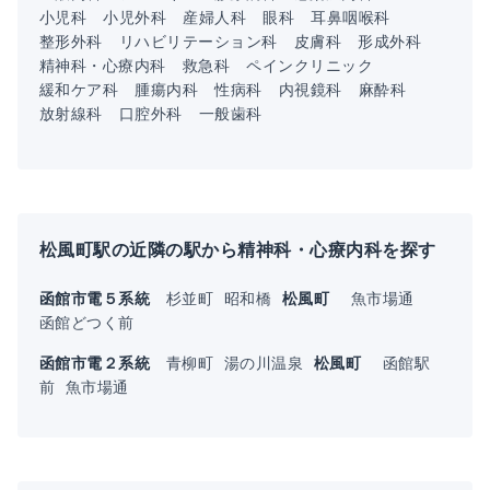
小児科
小児外科
産婦人科
眼科
耳鼻咽喉科
整形外科
リハビリテーション科
皮膚科
形成外科
精神科・心療内科
救急科
ペインクリニック
緩和ケア科
腫瘍内科
性病科
内視鏡科
麻酔科
放射線科
口腔外科
一般歯科
松風町駅の近隣の駅から精神科・心療内科を探す
函館市電５系統
杉並町
昭和橋
松風町
魚市場通
函館どつく前
函館市電２系統
青柳町
湯の川温泉
松風町
函館駅
前
魚市場通