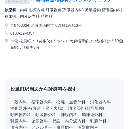
クリニック
診療科：
内科 心療内科 呼吸器科(呼吸器内科) 循環器科(循環器内科)
糖尿病・内分泌内科 精神科
〒0400034 北海道函館市大森町19番13号
0138-22-4357
市電 松風町より徒歩3分 / 市バス 大森稲荷前より徒歩1分 / JR函
館駅より徒歩7分
松風町駅周辺から診療科を探す
一般内科
循環器内科
心臓・血管外科
消化器内科
消化器外科(食道・胃・大腸)
消化器外科(肝胆膵)
呼吸器内科
呼吸器外科
神経内科
脳神経外科
腎臓内科
泌尿器科
代謝・内分泌内科
乳腺外科
血液内科
アレルギー・膠原病科
感染症内科