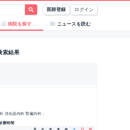
医師登録
ログイン
病院を探す
ニュースを読む
検索結果
 消化器内科 腎臓内科...
 診療時間
月
火
水
木
金
土
日
祝