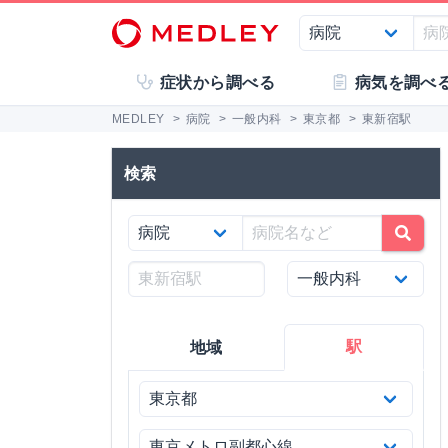
症状から調べる
病気を調べ
MEDLEY
>
病院
>
一般内科
>
東京都
>
東新宿駅
検索
駅
地域