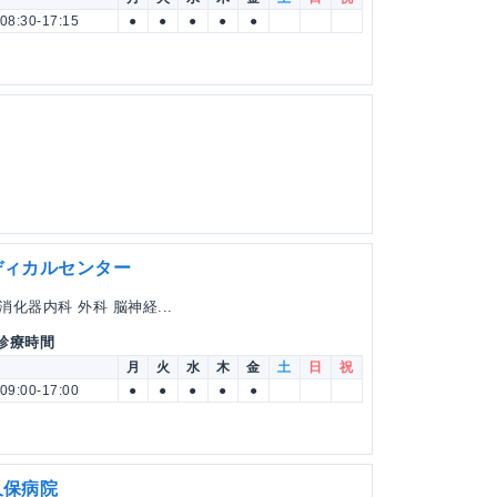
08:30-17:15
●
●
●
●
●
ディカルセンター
化器内科 外科 脳神経...
 診療時間
月
火
水
木
金
土
日
祝
09:00-17:00
●
●
●
●
●
久保病院