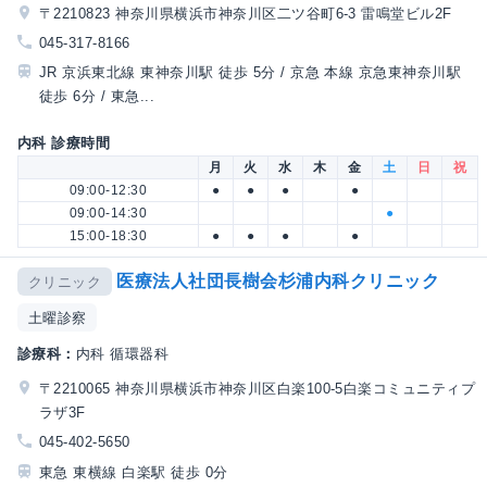
〒2210823 神奈川県横浜市神奈川区二ツ谷町6-3 雷鳴堂ビル2F
045-317-8166
JR 京浜東北線 東神奈川駅 徒歩 5分 / 京急 本線 京急東神奈川駅
徒歩 6分 / 東急...
内科 診療時間
月
火
水
木
金
土
日
祝
09:00-12:30
●
●
●
●
09:00-14:30
●
15:00-18:30
●
●
●
●
医療法人社団長樹会杉浦内科クリニック
クリニック
土曜診察
診療科：
内科 循環器科
〒2210065 神奈川県横浜市神奈川区白楽100-5白楽コミュニティプ
ラザ3F
045-402-5650
東急 東横線 白楽駅 徒歩 0分