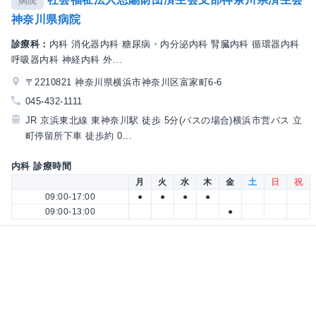
病院
神奈川県病院
診療科：
内科 消化器内科 糖尿病・内分泌内科 腎臓内科 循環器内科
呼吸器内科 神経内科 外...
〒2210821 神奈川県横浜市神奈川区富家町6-6
045-432-1111
JR 京浜東北線 東神奈川駅 徒歩 5分(バスの場合)横浜市営バス 立
町停留所下車 徒歩約 0...
内科 診療時間
月
火
水
木
金
土
日
祝
09:00-17:00
●
●
●
●
09:00-13:00
●