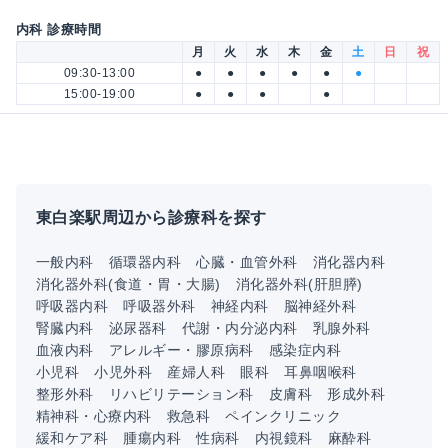
内科 診療時間
月
火
水
木
金
土
日
祝
09:30-13:00
●
●
●
●
●
●
15:00-19:00
●
●
●
●
東白楽駅周辺から診療科を探す
一般内科
循環器内科
心臓・血管外科
消化器内科
消化器外科(食道・胃・大腸)
消化器外科(肝胆膵)
呼吸器内科
呼吸器外科
神経内科
脳神経外科
腎臓内科
泌尿器科
代謝・内分泌内科
乳腺外科
血液内科
アレルギー・膠原病科
感染症内科
小児科
小児外科
産婦人科
眼科
耳鼻咽喉科
整形外科
リハビリテーション科
皮膚科
形成外科
精神科・心療内科
救急科
ペインクリニック
緩和ケア科
腫瘍内科
性病科
内視鏡科
麻酔科