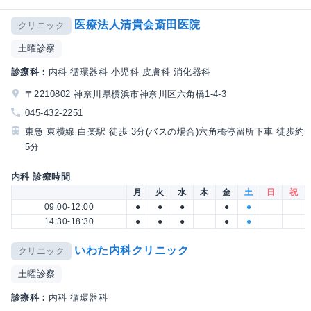
医療法人清貴会斎田医院
クリニック
土曜診察
診療科：
内科 循環器科 小児科 皮膚科 消化器科
〒2210802 神奈川県横浜市神奈川区六角橋1-4-3
045-432-2251
東急 東横線 白楽駅 徒歩 3分(バスの場合)六角橋停留所下車 徒歩約
5分
内科 診療時間
月
火
水
木
金
土
日
祝
09:00-12:00
●
●
●
●
●
14:30-18:30
●
●
●
●
●
いわた内科クリニック
クリニック
土曜診察
診療科：
内科 循環器科