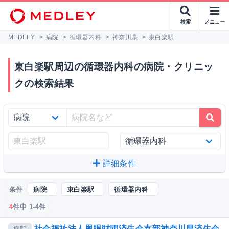
検索
メニュー
MEDLEY
>
病院
>
循環器内科
>
神奈川県
>
東白楽駅
東白楽駅周辺の循環器内科の病院・クリニッ
クの検索結果
詳細条件
条件
病院
東白楽駅
循環器内科
4
件中 1-4件
社会福祉法人恩賜財団済生会支部神奈川県済生会