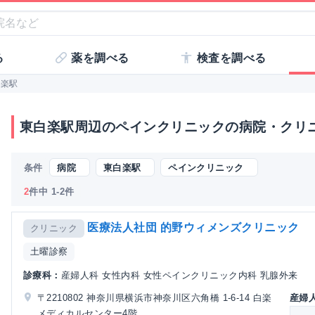
る
薬を調べる
検査を調べる
白楽駅
東白楽駅周辺のペインクリニックの病院・クリ
条件
病院
東白楽駅
ペインクリニック
2
件中 1-2件
医療法人社団 的野ウィメンズクリニック
クリニック
土曜診察
診療科：
産婦人科 女性内科 女性ペインクリニック内科 乳腺外来
〒2210802 神奈川県横浜市神奈川区六角橋 1-6-14 白楽
産婦
メディカルセンター4階