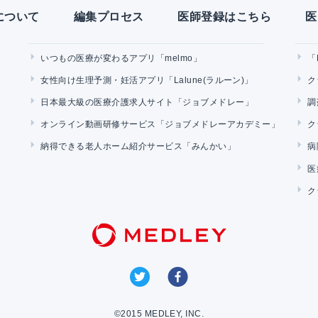
Yについて
編集プロセス
医師登録はこちら
医
いつもの医療が変わるアプリ「melmo」
「
女性向け生理予測・妊活アプリ「Lalune(ラルーン)」
ク
日本最大級の医療介護求人サイト「ジョブメドレー」
調
オンライン動画研修サービス「ジョブメドレーアカデミー」
ク
納得できる老人ホーム紹介サービス「みんかい」
病
医
ク
©2015 MEDLEY, INC.