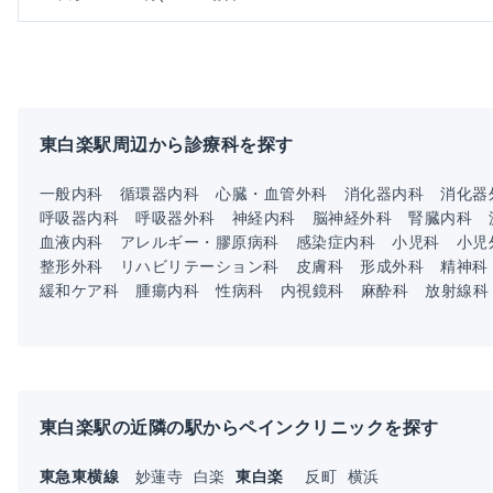
東白楽駅周辺から診療科を探す
一般内科
循環器内科
心臓・血管外科
消化器内科
消化器
呼吸器内科
呼吸器外科
神経内科
脳神経外科
腎臓内科
血液内科
アレルギー・膠原病科
感染症内科
小児科
小児
整形外科
リハビリテーション科
皮膚科
形成外科
精神科
緩和ケア科
腫瘍内科
性病科
内視鏡科
麻酔科
放射線科
東白楽駅の近隣の駅からペインクリニックを探す
東急東横線
妙蓮寺
白楽
東白楽
反町
横浜