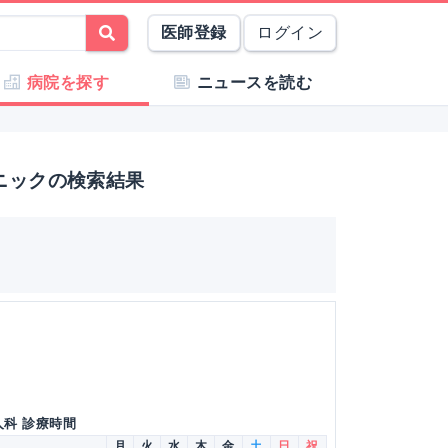
医師登録
ログイン
病院を探す
ニュースを読む
ニックの検索結果
人科 診療時間
月
火
水
木
金
土
日
祝