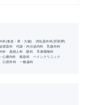
外科(食道・胃・大腸)
消化器外科(肝胆膵)
泌尿器科
代謝・内分泌内科
乳腺外科
外科
産婦人科
眼科
耳鼻咽喉科
・心療内科
救急科
ペインクリニック
口腔外科
一般歯科