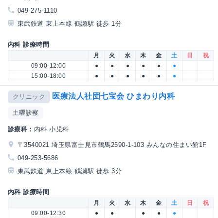
049-275-1110
東武鉄道 東上本線 鶴瀬駅 徒歩 1分
内科 診療時間
月
火
水
木
金
土
日
祝
09:00-12:00
●
●
●
●
●
●
15:00-18:00
●
●
●
●
●
●
医療法人社団七宝会 ひまわり内科
クリニック
土曜診察
診療科：
内科 小児科
〒3540021 埼玉県富士見市鶴馬2590-1-103 みんなの住まい館1F
049-253-5686
東武鉄道 東上本線 鶴瀬駅 徒歩 3分
内科 診療時間
月
火
水
木
金
土
日
祝
09:00-12:30
●
●
●
●
●