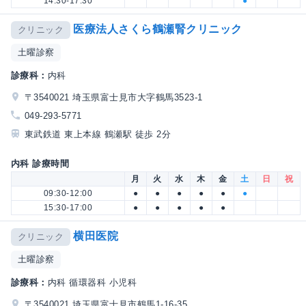
14:30-17:30
●
医療法人さくら鶴瀬腎クリニック
クリニック
土曜診察
診療科：
内科
〒3540021 埼玉県富士見市大字鶴馬3523-1
049-293-5771
東武鉄道 東上本線 鶴瀬駅 徒歩 2分
内科 診療時間
月
火
水
木
金
土
日
祝
09:30-12:00
●
●
●
●
●
●
15:30-17:00
●
●
●
●
●
横田医院
クリニック
土曜診察
診療科：
内科 循環器科 小児科
〒3540021 埼玉県富士見市鶴馬1-16-35