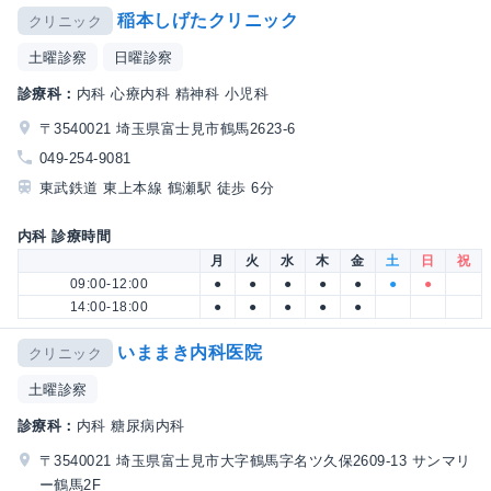
稲本しげたクリニック
クリニック
土曜診察
日曜診察
診療科：
内科 心療内科 精神科 小児科
〒3540021 埼玉県富士見市鶴馬2623-6
049-254-9081
東武鉄道 東上本線 鶴瀬駅 徒歩 6分
内科 診療時間
月
火
水
木
金
土
日
祝
09:00-12:00
●
●
●
●
●
●
●
14:00-18:00
●
●
●
●
●
いままき内科医院
クリニック
土曜診察
診療科：
内科 糖尿病内科
〒3540021 埼玉県富士見市大字鶴馬字名ツ久保2609-13 サンマリ
ー鶴馬2F