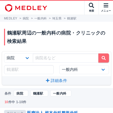
検索
メニュー
MEDLEY
>
病院
>
一般内科
>
埼玉県
>
鶴瀬駅
鶴瀬駅周辺の一般内科の病院・クリニックの
検索結果
詳細条件
条件
病院
鶴瀬駅
一般内科
10
件中 1-10件
医療法人 根本外科整形外科