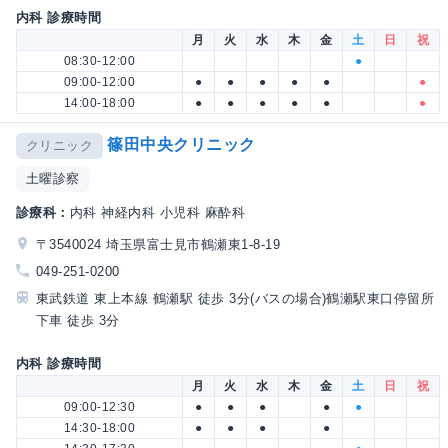
内科 診療時間
月
火
水
木
金
土
日
祝
08:30-12:00
●
09:00-12:00
●
●
●
●
●
●
14:00-18:00
●
●
●
●
●
●
篠田中央クリニック
クリニック
土曜診察
診療科：
内科 神経内科 小児科 麻酔科
〒3540024 埼玉県富士見市鶴瀬東1-8-19
049-251-0200
東武鉄道 東上本線 鶴瀬駅 徒歩 3分(バスの場合)鶴瀬駅東口停留所
下車 徒歩 3分
内科 診療時間
月
火
水
木
金
土
日
祝
09:00-12:30
●
●
●
●
●
14:30-18:00
●
●
●
●