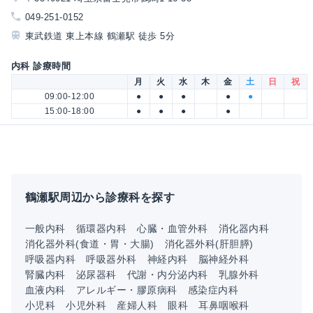
049-251-0152
東武鉄道 東上本線 鶴瀬駅 徒歩 5分
内科 診療時間
月
火
水
木
金
土
日
祝
09:00-12:00
●
●
●
●
●
15:00-18:00
●
●
●
●
鶴瀬駅周辺から診療科を探す
一般内科
循環器内科
心臓・血管外科
消化器内科
消化器外科(食道・胃・大腸)
消化器外科(肝胆膵)
呼吸器内科
呼吸器外科
神経内科
脳神経外科
腎臓内科
泌尿器科
代謝・内分泌内科
乳腺外科
血液内科
アレルギー・膠原病科
感染症内科
小児科
小児外科
産婦人科
眼科
耳鼻咽喉科