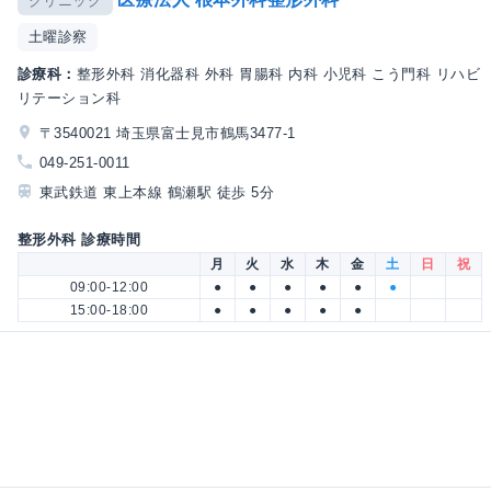
クリニック
土曜診察
診療科：
整形外科 消化器科 外科 胃腸科 内科 小児科 こう門科 リハビ
リテーション科
〒3540021 埼玉県富士見市鶴馬3477-1
049-251-0011
東武鉄道 東上本線 鶴瀬駅 徒歩 5分
整形外科 診療時間
月
火
水
木
金
土
日
祝
09:00-12:00
●
●
●
●
●
●
15:00-18:00
●
●
●
●
●