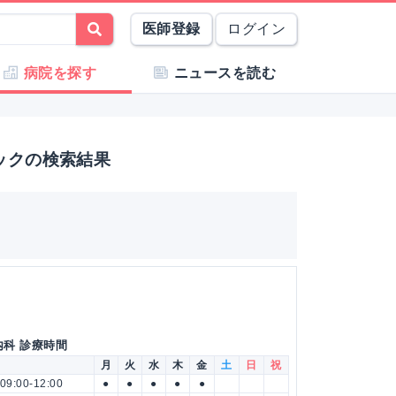
医師登録
ログイン
病院を探す
ニュースを読む
ックの検索結果
内科 診療時間
月
火
水
木
金
土
日
祝
09:00-12:00
●
●
●
●
●