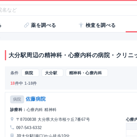
る
薬を調べる
検査を調べる
駅
大分駅周辺の精神科・心療内科の病院・クリニ
条件
病院
大分駅
精神科・心療内科
18
件中 1-18件
佐藤病院
病院
診療科：
心療内科 精神科
〒8700838 大分県大分市桜ケ丘7番67号
心療
097-543-6332
JR大分駅(南口)から徒歩10分