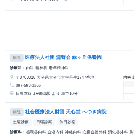
医療法人社団 淵野会 緑ヶ丘保養園
病院
診療科：
内科 精神科 老年精神科
〒8700318 大分県大分市大字丹生1747番地
内科
097-593-3366
日豊本線 JR鶴崎駅 より 車で10分
社会医療法人財団 天心堂 へつぎ病院
病院
土曜診察
日曜診察
休日診察
診療科：
循環器内科 血液内科 神経内科 心臓血管外科 消化器外科 胸部