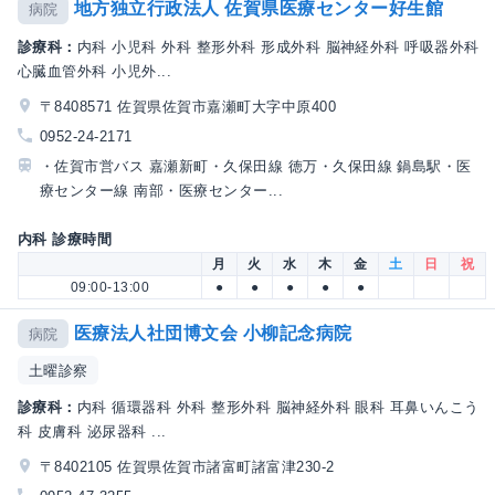
地方独立行政法人 佐賀県医療センター好生館
病院
診療科：
内科 小児科 外科 整形外科 形成外科 脳神経外科 呼吸器外科
心臓血管外科 小児外...
〒8408571 佐賀県佐賀市嘉瀬町大字中原400
0952-24-2171
・佐賀市営バス 嘉瀬新町・久保田線 徳万・久保田線 鍋島駅・医
療センター線 南部・医療センター...
内科 診療時間
月
火
水
木
金
土
日
祝
09:00-13:00
●
●
●
●
●
医療法人社団博文会 小柳記念病院
病院
土曜診察
診療科：
内科 循環器科 外科 整形外科 脳神経外科 眼科 耳鼻いんこう
科 皮膚科 泌尿器科 ...
〒8402105 佐賀県佐賀市諸富町諸富津230-2