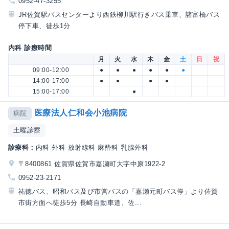
0952-47-3255
JR佐賀駅バスセンターより西鉄柳川駅行きバス乗車、諸富橋バス
停下車、徒歩1分
内科 診療時間
月
火
水
木
金
土
日
祝
09:00-12:00
●
●
●
●
●
●
14:00-17:00
●
●
●
●
15:00-17:00
●
医療法人仁和会小池病院
病院
土曜診察
診療科：
内科 外科 放射線科 麻酔科 乳腺外科
〒8400861 佐賀県佐賀市嘉瀬町大字中原1922-2
0952-23-2171
祐徳バス、昭和バス及び市営バスの「嘉瀬元町バス停」より佐賀
市街方面へ徒歩5分 長崎自動車道、佐...