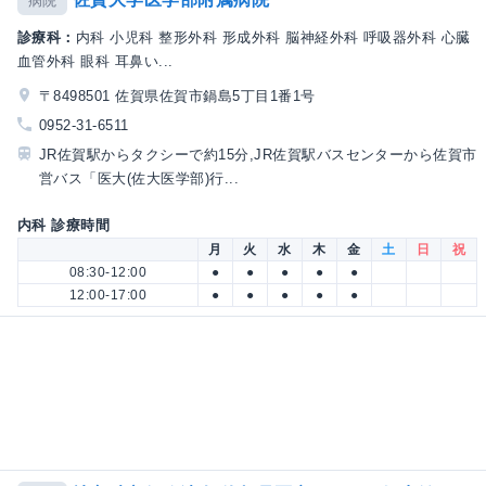
病院
診療科：
内科 小児科 整形外科 形成外科 脳神経外科 呼吸器外科 心臓
血管外科 眼科 耳鼻い...
〒8498501 佐賀県佐賀市鍋島5丁目1番1号
0952-31-6511
JR佐賀駅からタクシーで約15分,JR佐賀駅バスセンターから佐賀市
営バス「医大(佐大医学部)行...
内科 診療時間
月
火
水
木
金
土
日
祝
08:30-12:00
●
●
●
●
●
12:00-17:00
●
●
●
●
●