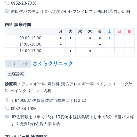
0952-23-7038
西田代バス停より東へ徒歩2分 セブンイレブン西田代店向かい側
内科 診療時間
月
火
水
木
金
土
日
祝
09:00-12:00
●
●
●
●
●
14:00-18:00
●
●
14:00-17:00
●
●
さくらクリニック
クリニック
土曜診察
診療科：
アレルギー科 麻酔科 漢方アレルギー科 ペインクリニック外
科 ペインクリニック内科 ...
〒8490937 佐賀県佐賀市鍋島二丁目2-12
0952-34-1935
JR佐賀駅より車で15分 JR長崎本線鍋島駅より車で5分 津留バス停
より徒歩1分(佐賀大学医学...
アレルギー科 診療時間