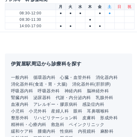
月
火
水
木
金
土
日
祝
08:30-12:00
●
●
●
●
●
08:30-11:30
●
14:00-17:00
●
●
●
●
伊賀屋駅周辺から診療科を探す
一般内科
循環器内科
心臓・血管外科
消化器内科
消化器外科(食道・胃・大腸)
消化器外科(肝胆膵)
呼吸器内科
呼吸器外科
神経内科
脳神経外科
腎臓内科
泌尿器科
代謝・内分泌内科
乳腺外科
血液内科
アレルギー・膠原病科
感染症内科
小児科
小児外科
産婦人科
眼科
耳鼻咽喉科
整形外科
リハビリテーション科
皮膚科
形成外科
精神科・心療内科
救急科
ペインクリニック
緩和ケア科
腫瘍内科
性病科
内視鏡科
麻酔科