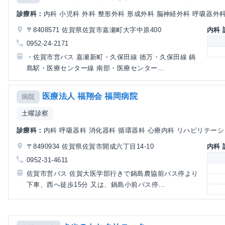
診療科：
内科 小児科 外科 整形外科 形成外科 脳神経外科 呼吸器外科 
〒8408571 佐賀県佐賀市嘉瀬町大字中原400
内科
0952-24-2171
・佐賀市営バス 嘉瀬新町・久保田線 徳万・久保田線 鍋
島駅・医療センター線 南部・医療センター...
医療法人 福翔会 福岡病院
病院
土曜診察
診療科：
内科 呼吸器科 消化器科 循環器科 心療内科 リハビリテーショ
〒8490934 佐賀県佐賀市開成六丁目14-10
内科
0952-31-4611
佐賀市営バス 佐賀大医学部行きで鍋島農協前バス停より
下車、西へ徒歩15分 又は、鍋島小前バス停...