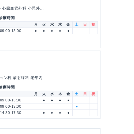
心臓血管外科 小児外...
 診療時間
月
火
水
木
金
土
日
祝
09:00-13:00
●
●
●
●
●
ン科 放射線科 老年内...
 診療時間
月
火
水
木
金
土
日
祝
09:00-13:30
●
●
●
●
09:00-13:00
●
14:30-17:30
●
●
●
●