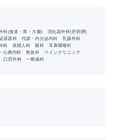
外科(食道・胃・大腸)
消化器外科(肝胆膵)
泌尿器科
代謝・内分泌内科
乳腺外科
外科
産婦人科
眼科
耳鼻咽喉科
・心療内科
救急科
ペインクリニック
口腔外科
一般歯科