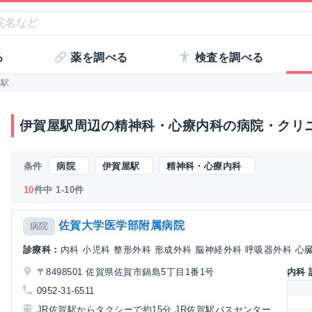
る
薬を調べる
検査を調べる
屋駅
伊賀屋駅周辺の精神科・心療内科の病院・クリ
条件
病院
伊賀屋駅
精神科・心療内科
10
件中 1-10件
佐賀大学医学部附属病院
病院
診療科：
内科 小児科 整形外科 形成外科 脳神経外科 呼吸器外科 心臓血
〒8498501 佐賀県佐賀市鍋島5丁目1番1号
内科
0952-31-6511
JR佐賀駅からタクシーで約15分,JR佐賀駅バスセンター