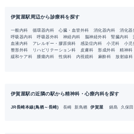
伊賀屋駅周辺から診療科を探す
一般内科
循環器内科
心臓・血管外科
消化器内科
消化器
呼吸器内科
呼吸器外科
神経内科
脳神経外科
腎臓内科
血液内科
アレルギー・膠原病科
感染症内科
小児科
小児
整形外科
リハビリテーション科
皮膚科
形成外科
精神科
緩和ケア科
腫瘍内科
性病科
内視鏡科
麻酔科
放射線科
伊賀屋駅の近隣の駅から精神科・心療内科を探す
JR長崎本線(鳥栖～長崎)
長崎
新鳥栖
伊賀屋
鍋島
久保田