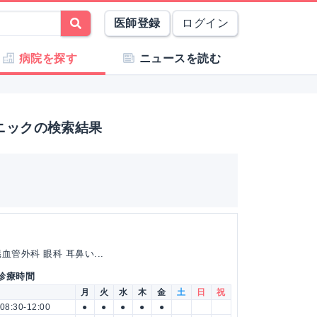
医師登録
ログイン
病院を探す
ニュースを読む
ニックの検索結果
管外科 眼科 耳鼻い...
 診療時間
月
火
水
木
金
土
日
祝
08:30-12:00
●
●
●
●
●