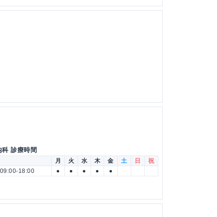
内科 診療時間
月
火
水
木
金
土
日
祝
09:00-18:00
●
●
●
●
●