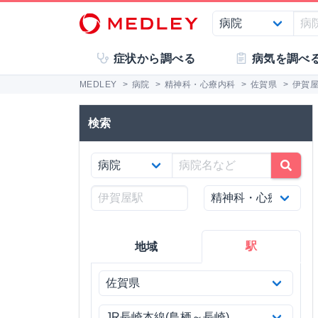
症状から調べる
病気を調べ
MEDLEY
>
病院
>
精神科・心療内科
>
佐賀県
>
伊賀
検索
駅
地域