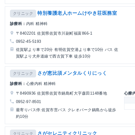
特別養護老人ホームけやき荘医務室
クリニック
診療科：
内科 精神科
〒8402201 佐賀県佐賀市川副町福富866-1
0952-45-5193
佐賀駅より車で20分 有明佐賀空港より車で10分 バス 佐
賀駅より犬井道線で西古賀下車 徒歩10分
さが恵比須メンタルくりにっく
クリニック
診療科：
心療内科 精神科
〒8490936 佐賀県佐賀市鍋島町大字森田1148番地
心療
0952-97-8501
最寄りバス停:佐賀市営バス クレオパーク鍋島から徒歩
約10分
さがセレニティクリニック
クリニック