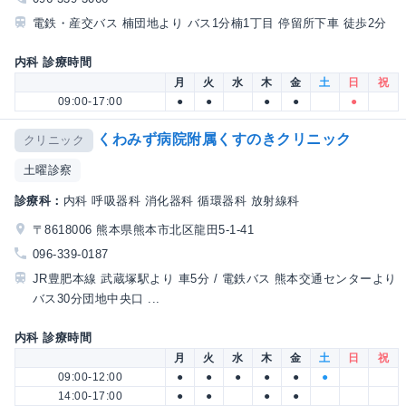
電鉄・産交バス 楠団地より バス1分楠1丁目 停留所下車 徒歩2分
内科 診療時間
月
火
水
木
金
土
日
祝
09:00-17:00
●
●
●
●
●
くわみず病院附属くすのきクリニック
クリニック
土曜診察
診療科：
内科 呼吸器科 消化器科 循環器科 放射線科
〒8618006 熊本県熊本市北区龍田5-1-41
096-339-0187
JR豊肥本線 武蔵塚駅より 車5分 / 電鉄バス 熊本交通センターより
バス30分団地中央口 ...
内科 診療時間
月
火
水
木
金
土
日
祝
09:00-12:00
●
●
●
●
●
●
14:00-17:00
●
●
●
●