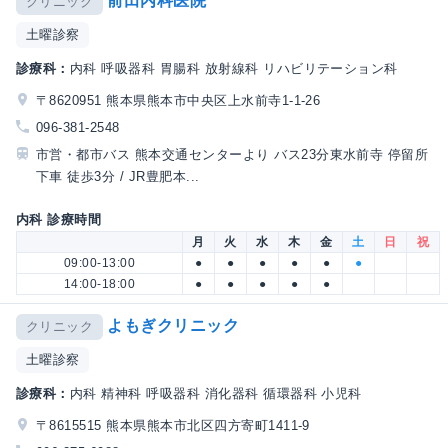
前田内科医院
クリニック
土曜診察
診療科：
内科 呼吸器科 胃腸科 放射線科 リハビリテーション科
〒8620951 熊本県熊本市中央区上水前寺1-1-26
096-381-2548
市営・都市バス 熊本交通センターより バス23分東水前寺 停留所
下車 徒歩3分 / JR豊肥本...
内科 診療時間
月
火
水
木
金
土
日
祝
09:00-13:00
●
●
●
●
●
●
14:00-18:00
●
●
●
●
●
よもぎクリニック
クリニック
土曜診察
診療科：
内科 精神科 呼吸器科 消化器科 循環器科 小児科
〒8615515 熊本県熊本市北区四方寄町1411-9