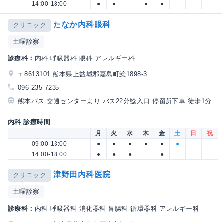
14:00-18:00
●
●
●
●
たなか内科眼科
クリニック
土曜診察
診療科：
内科 呼吸器科 眼科 アレルギー科
〒8613101 熊本県上益城郡嘉島町鯰1898-3
096-235-7235
熊本バス 交通センターより バス22分鯰入口 停留所下車 徒歩1分
内科 診療時間
月
火
水
木
金
土
日
祝
09:00-13:00
●
●
●
●
●
●
14:00-18:00
●
●
●
●
津野田内科医院
クリニック
土曜診察
診療科：
内科 呼吸器科 消化器科 胃腸科 循環器科 アレルギー科