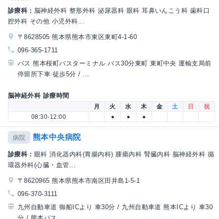
診療科：
脳神経外科 整形外科 泌尿器科 眼科 耳鼻いんこう科 歯科口
腔外科 その他 小児外科...
〒8628505 熊本県熊本市東区東町4-1-60
096-365-1711
バス 熊本桜町バスターミナル バス30分東町 東町中央 運輸支局前
停留所下車 徒歩5分 / ...
脳神経外科 診療時間
月
火
水
木
金
土
日
祝
08:30-12:00
●
●
●
熊本中央病院
病院
診療科：
眼科 消化器内科(胃腸内科) 腫瘍内科 腎臓内科 脳神経外科 循
環器外科(心臓・血管...
〒8620965 熊本県熊本市南区田井島1-5-1
096-370-3111
九州自動車道 御船ICより 車30分 / 九州自動車道 熊本ICより 車30
分 / 熊本バス ...