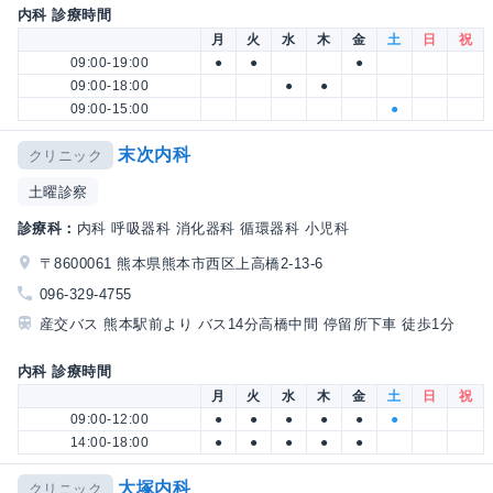
内科 診療時間
月
火
水
木
金
土
日
祝
09:00-19:00
●
●
●
09:00-18:00
●
●
09:00-15:00
●
末次内科
クリニック
土曜診察
診療科：
内科 呼吸器科 消化器科 循環器科 小児科
〒8600061 熊本県熊本市西区上高橋2-13-6
096-329-4755
産交バス 熊本駅前より バス14分高橋中間 停留所下車 徒歩1分
内科 診療時間
月
火
水
木
金
土
日
祝
09:00-12:00
●
●
●
●
●
●
14:00-18:00
●
●
●
●
●
大塚内科
クリニック