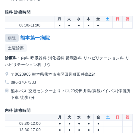
眼科 診療時間
月
火
水
木
金
土
日
祝
08:30-11:00
●
●
●
●
●
熊本第一病院
病院
土曜診察
診療科：
内科 呼吸器科 消化器科 循環器科 リハビリテーション科 リ
ハビリテーション科 リウ...
〒8620965 熊本県熊本市南区田迎町田井島224
096-370-7333
熊本バス 交通センターより バス20分田井島(浜線バイパス)停留所
下車 徒歩7分
内科 診療時間
月
火
水
木
金
土
日
祝
09:30-12:00
●
●
●
●
●
13:30-17:00
●
●
●
●
●