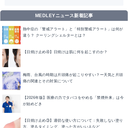
MEDLEYニュース新着記事
熱中症の「警戒アラート」と「特別警戒アラート」は何が
違う？ クーリングシェルターとは？
【日焼け止め④】日焼けは肌に何を起こすのか？
梅雨、台風の時期は片頭痛が起こりやすい？ー天気と片頭
痛の関連とその対策について
【2026年版】医療の力でタバコをやめる「禁煙外来」は今
が始めどき
【日焼け止め③】適切な使い方について：失敗しない塗り
方、塗るタイミング、塗った方がいい人など