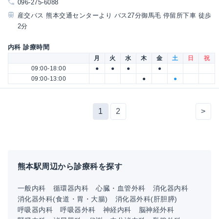
096-275-6088
産交バス 熊本交通センターより バス27分御馬毛 停留所下車 徒歩
2分
内科 診療時間
月
火
水
木
金
土
日
祝
09:00-18:00
●
●
●
●
09:00-13:00
●
●
1
2
>
熊本駅周辺から診療科を探す
一般内科
循環器内科
心臓・血管外科
消化器内科
消化器外科(食道・胃・大腸)
消化器外科(肝胆膵)
呼吸器内科
呼吸器外科
神経内科
脳神経外科