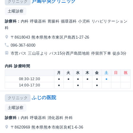
戸島中央クリニック
クリニック
土曜診察
診療科：
内科 呼吸器科 胃腸科 循環器科 小児科 リハビリテーション
科
〒8618043 熊本県熊本市東区戸島西1-27-26
096-367-6000
市営バス 三山荘より バス15分西戸島団地前 停留所下車 徒歩3分
内科 診療時間
月
火
水
木
金
土
日
祝
08:30-12:30
●
●
●
●
●
●
14:00-17:30
●
●
●
ふじの医院
クリニック
土曜診察
診療科：
内科 呼吸器科 消化器科 外科
〒8620969 熊本県熊本市南区良町1-6-36