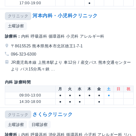
17:00-19:00
●
河本内科・小児科クリニック
クリニック
土曜診察
診療科：
内科 呼吸器科 循環器科 小児科 アレルギー科
〒8615525 熊本県熊本市北区徳王1-7-1
096-323-6300
JR鹿児島本線 上熊本駅より 車12分 / 産交バス 熊本交通センター
より バス15分馬々鋏 ...
内科 診療時間
月
火
水
木
金
土
日
祝
09:00-13:00
●
●
●
●
●
●
14:30-18:00
●
●
●
●
さくらクリニック
クリニック
土曜診察
日曜診察
診療科：
内科 呼吸器科 消化器科 循環器科 小児科 アレルギー科 リハ