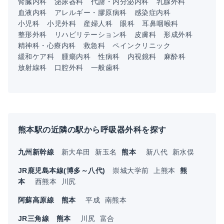
腎臓内科
泌尿器科
代謝・内分泌内科
乳腺外科
血液内科
アレルギー・膠原病科
感染症内科
小児科
小児外科
産婦人科
眼科
耳鼻咽喉科
整形外科
リハビリテーション科
皮膚科
形成外科
精神科・心療内科
救急科
ペインクリニック
緩和ケア科
腫瘍内科
性病科
内視鏡科
麻酔科
放射線科
口腔外科
一般歯科
熊本駅の近隣の駅から呼吸器外科を探す
九州新幹線
新大牟田
新玉名
熊本
新八代
新水俣
JR鹿児島本線(博多～八代)
崇城大学前
上熊本
熊
本
西熊本
川尻
阿蘇高原線
熊本
平成
南熊本
JR三角線
熊本
川尻
富合