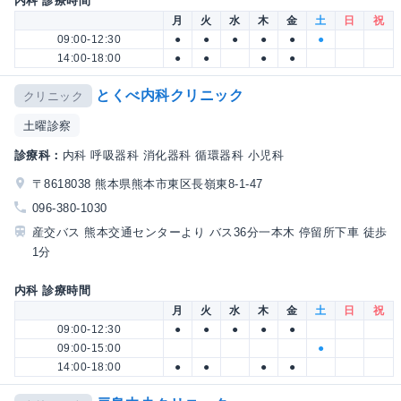
内科 診療時間
月
火
水
木
金
土
日
祝
09:00-12:30
●
●
●
●
●
●
14:00-18:00
●
●
●
●
とくべ内科クリニック
クリニック
土曜診察
診療科：
内科 呼吸器科 消化器科 循環器科 小児科
〒8618038 熊本県熊本市東区長嶺東8-1-47
096-380-1030
産交バス 熊本交通センターより バス36分一本木 停留所下車 徒歩
1分
内科 診療時間
月
火
水
木
金
土
日
祝
09:00-12:30
●
●
●
●
●
09:00-15:00
●
14:00-18:00
●
●
●
●