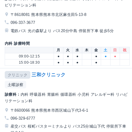
ビリテーション科
〒8618081 熊本県熊本市北区麻生田5-13-8
096-337-3677
電鉄バス 光の森駅より バス20分中島 停留所下車 徒歩5分
内科 診療時間
月
火
水
木
金
土
日
祝
09:00-12:15
●
●
●
●
●
●
15:00-18:30
●
●
●
●
三和クリニック
クリニック
土曜診察
診療科：
内科 呼吸器科 胃腸科 循環器科 小児科 アレルギー科 リハビ
リテーション科
〒8600066 熊本県熊本市西区城山下代3-6-1
096-329-6777
産交バス 桜町バスターミナルより バス25分城山下代 停留所下車