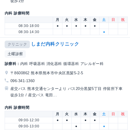
徒歩1分
内科 診療時間
月
火
水
木
金
土
日
祝
08:30-18:00
●
●
●
●
●
08:30-14:30
●
しまだ内科クリニック
クリニック
土曜診察
診療科：
内科 呼吸器科 消化器科 循環器科 アレルギー科
〒8600862 熊本県熊本市中央区黒髪5-2-5
096-341-1360
産交バス 熊本交通センターより バス20分黒髪5丁目 停留所下車
徒歩1分 / 産交バス 竜田...
内科 診療時間
月
火
水
木
金
土
日
祝
09:00-12:30
●
●
●
●
09:00-13:00
●
●