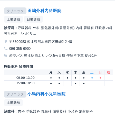
田嶋外科内科医院
クリニック
土曜診察
日曜診察
診療科：
呼吸器科 外科 消化器外科(胃腸外科) 内科 胃腸科 呼吸器内科
整形外科 リハビリ...
〒8600053 熊本県熊本市西区田崎2-2-48
096-355-6900
産交バス 熊本駅前より バス5分田崎 停留所下車 徒歩1分
呼吸器科 診療時間
月
火
水
木
金
土
日
祝
09:00-13:00
●
●
●
●
●
●
●
15:00-18:00
●
●
●
●
小島内科小児科医院
クリニック
土曜診察
診療科：
内科 呼吸器科 胃腸科 循環器科 小児科 放射線科