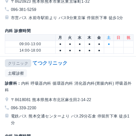
〒8620923 熊本県熊本市東区東京塚町1-32
096-381-5259
市営バス 水前寺駅前より バス9分東京塚 停留所下車 徒歩1分
内科 診療時間
月
火
水
木
金
土
日
祝
09:00-13:00
●
●
●
●
●
●
14:00-18:00
●
●
●
●
●
てつクリニック
クリニック
土曜診察
診療科：
内科 呼吸器内科 循環器内科 消化器内科(胃腸内科) 呼吸器外
科
〒8618081 熊本県熊本市北区麻生田2-14-22
096-339-2200
電鉄バス 熊本交通センターより バス29分石倉 停留所下車 徒歩1
分