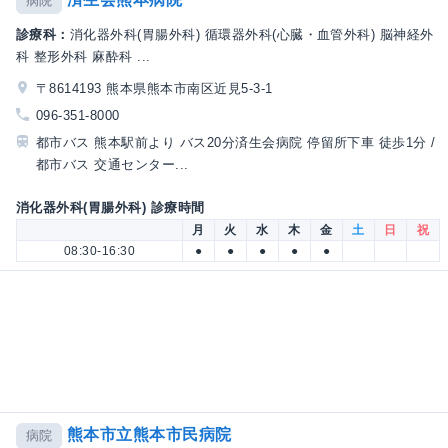
病院
診療科：
消化器外科(胃腸外科) 循環器外科(心臓・血管外科) 脳神経外
科 整形外科 麻酔科 ...
〒8614193 熊本県熊本市南区近見5-3-1
096-351-8000
都市バス 熊本駅前より バス20分済生会病院 停留所下車 徒歩1分 /
都市バス 交通センター...
消化器外科(胃腸外科) 診療時間
月
火
水
木
金
土
日
祝
08:30-16:30
●
●
●
●
●
熊本市立熊本市民病院
病院