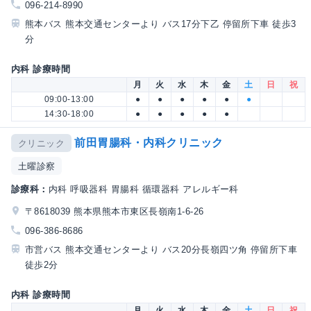
096-214-8990
熊本バス 熊本交通センターより バス17分下乙 停留所下車 徒歩3
分
内科 診療時間
月
火
水
木
金
土
日
祝
09:00-13:00
●
●
●
●
●
●
14:30-18:00
●
●
●
●
●
前田胃腸科・内科クリニック
クリニック
土曜診察
診療科：
内科 呼吸器科 胃腸科 循環器科 アレルギー科
〒8618039 熊本県熊本市東区長嶺南1-6-26
096-386-8686
市営バス 熊本交通センターより バス20分長嶺四ツ角 停留所下車
徒歩2分
内科 診療時間
月
火
水
木
金
土
日
祝