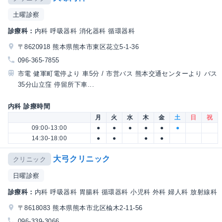
土曜診察
診療科：
内科 呼吸器科 消化器科 循環器科
〒8620918 熊本県熊本市東区花立5-1-36
096-365-7855
市電 健軍町電停より 車5分 / 市営バス 熊本交通センターより バス
35分山立窪 停留所下車...
内科 診療時間
月
火
水
木
金
土
日
祝
09:00-13:00
●
●
●
●
●
●
14:30-18:00
●
●
●
●
大弓クリニック
クリニック
日曜診察
診療科：
内科 呼吸器科 胃腸科 循環器科 小児科 外科 婦人科 放射線科
〒8618083 熊本県熊本市北区楡木2-11-56
096-339-3066