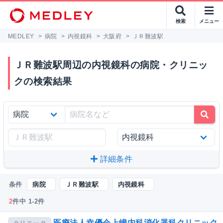
検索
メニュー
MEDLEY
>
病院
>
内視鏡科
>
大阪府
>
ＪＲ難波駅
ＪＲ難波駅周辺の内視鏡科の病院・クリニッ
クの検索結果
詳細条件
条件
病院
ＪＲ難波駅
内視鏡科
2
件中 1-2件
医療法人幸優会上嶋内科消化器科クリニック