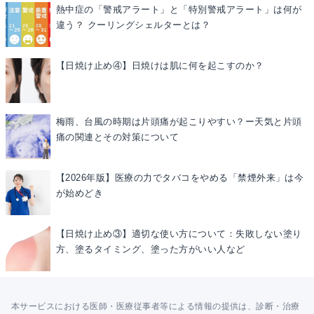
熱中症の「警戒アラート」と「特別警戒アラート」は何が
違う？ クーリングシェルターとは？
【日焼け止め④】日焼けは肌に何を起こすのか？
梅雨、台風の時期は片頭痛が起こりやすい？ー天気と片頭
痛の関連とその対策について
【2026年版】医療の力でタバコをやめる「禁煙外来」は今
が始めどき
【日焼け止め③】適切な使い方について：失敗しない塗り
方、塗るタイミング、塗った方がいい人など
本サービスにおける医師・医療従事者等による情報の提供は、診断・治療