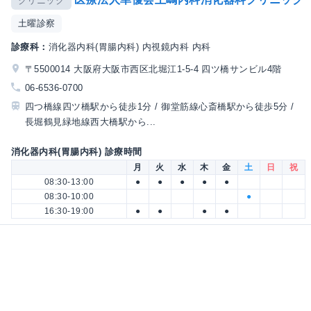
クリニック
土曜診察
診療科：
消化器内科(胃腸内科) 内視鏡内科 内科
〒5500014 大阪府大阪市西区北堀江1-5-4 四ツ橋サンビル4階
06-6536-0700
四つ橋線四ツ橋駅から徒歩1分 / 御堂筋線心斎橋駅から徒歩5分 /
長堀鶴見緑地線西大橋駅から...
消化器内科(胃腸内科) 診療時間
月
火
水
木
金
土
日
祝
08:30-13:00
●
●
●
●
●
08:30-10:00
●
16:30-19:00
●
●
●
●