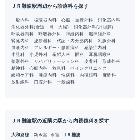
ＪＲ難波駅周辺から診療科を探す
一般内科
循環器内科
心臓・血管外科
消化器内科
消化器外科(食道・胃・大腸)
消化器外科(肝胆膵)
呼吸器内科
呼吸器外科
神経内科
脳神経外科
腎臓内科
泌尿器科
代謝・内分泌内科
乳腺外科
血液内科
アレルギー・膠原病科
感染症内科
小児科
小児外科
産婦人科
眼科
耳鼻咽喉科
整形外科
リハビリテーション科
皮膚科
形成外科
精神科・心療内科
救急科
ペインクリニック
緩和ケア科
腫瘍内科
性病科
内視鏡科
麻酔科
放射線科
口腔外科
一般歯科
ＪＲ難波駅の近隣の駅から内視鏡科を探す
大和路線
新今宮
今宮
ＪＲ難波