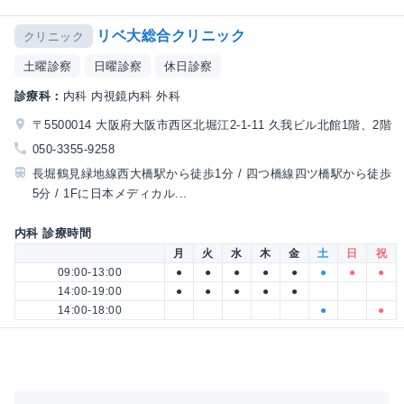
リベ大総合クリニック
クリニック
土曜診察
日曜診察
休日診察
診療科：
内科 内視鏡内科 外科
〒5500014 大阪府大阪市西区北堀江2-1-11 久我ビル北館1階、2階
050-3355-9258
長堀鶴見緑地線西大橋駅から徒歩1分 / 四つ橋線四ツ橋駅から徒歩
5分 / 1Fに日本メディカル...
内科 診療時間
月
火
水
木
金
土
日
祝
09:00-13:00
●
●
●
●
●
●
●
●
14:00-19:00
●
●
●
●
●
14:00-18:00
●
●