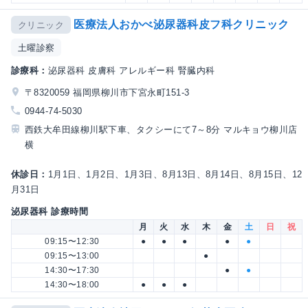
医療法人おかべ泌尿器科皮フ科クリニック
クリニック
土曜診察
診療科：
泌尿器科 皮膚科 アレルギー科 腎臓内科
〒8320059 福岡県柳川市下宮永町151-3
0944-74-5030
西鉄大牟田線柳川駅下車、タクシーにて7～8分 マルキョウ柳川店
横
休診日：
1月1日、1月2日、1月3日、8月13日、8月14日、8月15日、12
月31日
泌尿器科 診療時間
月
火
水
木
金
土
日
祝
09:15〜12:30
●
●
●
●
●
09:15〜13:00
●
14:30〜17:30
●
●
14:30〜18:00
●
●
●