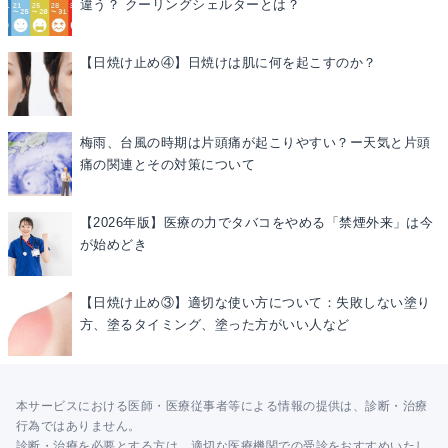
違う？ クーリングシェルターとは？
【日焼け止め④】日焼けは肌に何を起こすのか？
梅雨、台風の時期は片頭痛が起こりやすい？ー天気と片頭
痛の関連とその対策について
【2026年版】医療の力でタバコをやめる「禁煙外来」は今
が始めどき
【日焼け止め③】適切な使い方について：失敗しない塗り
方、塗るタイミング、塗った方がいい人など
本サービスにおける医師・医療従事者等による情報の提供は、診断・治療
行為ではありません。
診断・治療を必要とする方は、適切な医療機関での受診をおすすめいたし