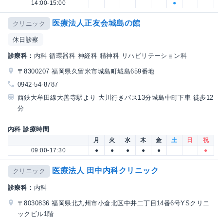
14:00-15:00
●
医療法人正友会城島の館
クリニック
休日診察
診療科：
内科 循環器科 神経科 精神科 リハビリテーション科
〒8300207 福岡県久留米市城島町城島659番地
0942-54-8787
西鉄大牟田線大善寺駅より 大川行きバス13分城島中町下車 徒歩12
分
内科 診療時間
月
火
水
木
金
土
日
祝
09:00-17:30
●
●
●
●
●
●
医療法人 田中内科クリニック
クリニック
診療科：
内科
〒8030836 福岡県北九州市小倉北区中井二丁目14番6号YSクリニ
ックビル1階