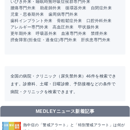
いびき外来・睡眠時無呼吸症候群専門外来
腰痛専門外来
助産師外来
循環器外来
自閉症外来
児童・思春期外来
歯周病専門外来
歯科インプラント外来
骨粗鬆症外来
口腔外科外来
アレルギー専門外来
高血圧外来
甲状腺外来
更年期外来
呼吸器外来
血液専門外来
禁煙外来
摂食障害(拒食症・過食症)専門外来
肝疾患専門外来
全国の病院・クリニック（尿失禁外来）46件を検索でき
ます。診療科、土曜・日曜診療、予防接種などの条件で
病院・クリニックを検索できます。
MEDLEYニュース新着記事
熱中症の「警戒アラート」と「特別警戒アラート」は何が