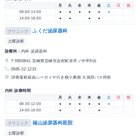
月
火
水
木
金
土
日
祝
09:00-13:00
●
●
●
●
●
●
14:00-18:00
●
●
●
●
ふくだ泌尿器科
クリニック
土曜診察
診療科：
内科 泌尿器科
〒8800841 宮崎県宮崎市吉村町井手ノ中甲816
0985-32-1233
18青葉町経由シーガイヤ行き檍小東側 久保田バス停前
内科 診療時間
月
火
水
木
金
土
日
祝
08:30-12:00
●
●
●
●
●
●
14:00-18:00
●
●
●
福山泌尿器科医院
クリニック
土曜診察