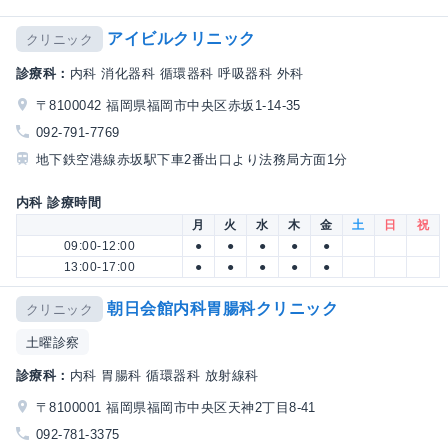
アイビルクリニック
クリニック
診療科：
内科 消化器科 循環器科 呼吸器科 外科
〒8100042 福岡県福岡市中央区赤坂1-14-35
092-791-7769
地下鉄空港線赤坂駅下車2番出口より法務局方面1分
内科 診療時間
月
火
水
木
金
土
日
祝
09:00-12:00
●
●
●
●
●
13:00-17:00
●
●
●
●
●
朝日会館内科胃腸科クリニック
クリニック
土曜診察
診療科：
内科 胃腸科 循環器科 放射線科
〒8100001 福岡県福岡市中央区天神2丁目8-41
092-781-3375