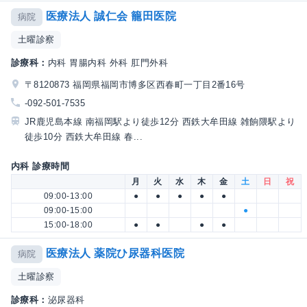
医療法人 誠仁会 籠田医院
病院
土曜診察
診療科：
内科 胃腸内科 外科 肛門外科
〒8120873 福岡県福岡市博多区西春町一丁目2番16号
-092-501-7535
JR鹿児島本線 南福岡駅より徒歩12分 西鉄大牟田線 雑餉隈駅より
徒歩10分 西鉄大牟田線 春...
内科 診療時間
月
火
水
木
金
土
日
祝
09:00-13:00
●
●
●
●
●
09:00-15:00
●
15:00-18:00
●
●
●
●
医療法人 薬院ひ尿器科医院
病院
土曜診察
診療科：
泌尿器科