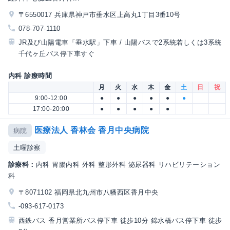
〒6550017 兵庫県神戸市垂水区上高丸1丁目3番10号
078-707-1110
JR及び山陽電車「垂水駅」下車 / 山陽バスで2系統若しくは3系統
千代ヶ丘バス停下車すぐ
内科 診療時間
月
火
水
木
金
土
日
祝
9:00-12:00
●
●
●
●
●
●
17:00-20:00
●
●
●
●
●
医療法人 香林会 香月中央病院
病院
土曜診察
診療科：
内科 胃腸内科 外科 整形外科 泌尿器科 リハビリテーション
科
〒8071102 福岡県北九州市八幡西区香月中央
-093-617-0173
西鉄バス 香月営業所バス停下車 徒歩10分 錦水橋バス停下車 徒歩