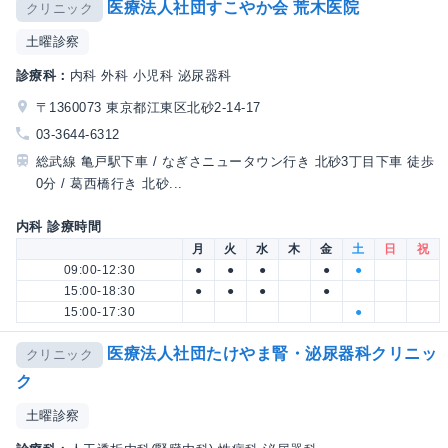
医療法人社団すこやか会 荒木医院
クリニック
土曜診察
診療科：
内科 外科 小児科 泌尿器科
〒1360073 東京都江東区北砂2-14-17
03-3644-6312
総武線 亀戸駅下車 / なぎさニュータウン行き 北砂3丁目下車 徒歩
0分 / 葛西橋行き 北砂...
内科 診療時間
月
火
水
木
金
土
日
祝
09:00-12:30
●
●
●
●
●
15:00-18:30
●
●
●
●
15:00-17:30
●
医療法人社団たけやま腎・泌尿器科クリニッ
クリニック
ク
土曜診察