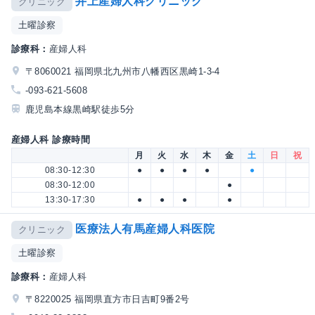
井上産婦人科クリニック
クリニック
土曜診察
診療科：
産婦人科
〒8060021 福岡県北九州市八幡西区黒崎1-3-4
-093-621-5608
鹿児島本線黒崎駅徒歩5分
産婦人科 診療時間
月
火
水
木
金
土
日
祝
08:30-12:30
●
●
●
●
●
08:30-12:00
●
13:30-17:30
●
●
●
●
医療法人有馬産婦人科医院
クリニック
土曜診察
診療科：
産婦人科
〒8220025 福岡県直方市日吉町9番2号