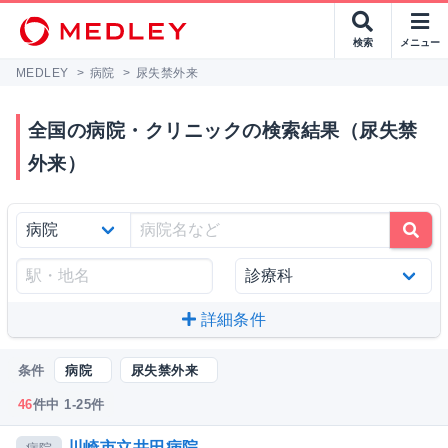
検索
メニュー
MEDLEY
>
病院
>
尿失禁外来
全国の病院・クリニックの検索結果（尿失禁
外来）
詳細条件
条件
病院
尿失禁外来
46
件中 1-25件
川崎市立井田病院