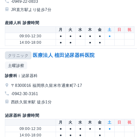
-0949-22-0833
JR直方駅より徒歩7分
産婦人科 診療時間
月
火
水
木
金
土
日
祝
09:00-12:30
●
●
●
●
●
●
14:00-18:00
●
●
●
●
医療法人 植田泌尿器科医院
クリニック
土曜診察
診療科：
泌尿器科
〒8300016 福岡県久留米市通東町7-17
-0942-30-3161
西鉄久留米駅 徒歩1分
泌尿器科 診療時間
月
火
水
木
金
土
日
祝
09:00-12:30
●
●
●
●
●
●
14:00-18:00
●
●
●
●