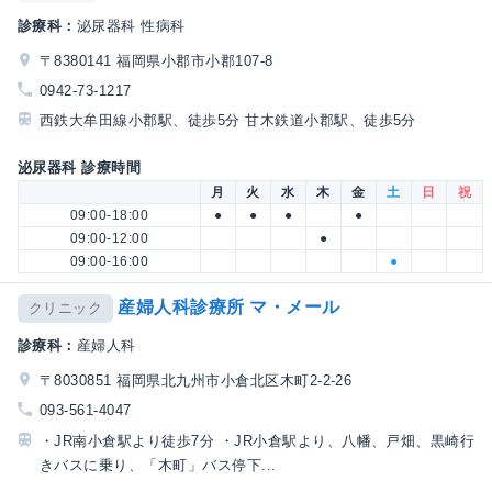
診療科：
泌尿器科 性病科
〒8380141 福岡県小郡市小郡107-8
0942-73-1217
西鉄大牟田線小郡駅、徒歩5分 甘木鉄道小郡駅、徒歩5分
泌尿器科 診療時間
月
火
水
木
金
土
日
祝
09:00-18:00
●
●
●
●
09:00-12:00
●
09:00-16:00
●
産婦人科診療所 マ・メール
クリニック
診療科：
産婦人科
〒8030851 福岡県北九州市小倉北区木町2-2-26
093-561-4047
・JR南小倉駅より徒歩7分 ・JR小倉駅より、八幡、戸畑、黒崎行
きバスに乗り、「木町」バス停下...