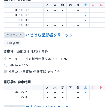
月
火
水
木
金
土
日
祝
09:00-12:00
●
●
●
●
09:00-12:30
●
13:30-16:00
●
15:00-18:30
●
●
●
●
いせはら泌尿器クリニック
クリニック
土曜診察
診療科：
泌尿器科 性病科 内科
〒2591132 神奈川県伊勢原市桜台2-1-25
0463-97-7772
小田急 小田原線 伊勢原駅 徒歩 2分
泌尿器科 診療時間
月
火
水
木
金
土
日
祝
09:00-12:00
●
●
●
●
●
14:30-18:00
●
●
●
●