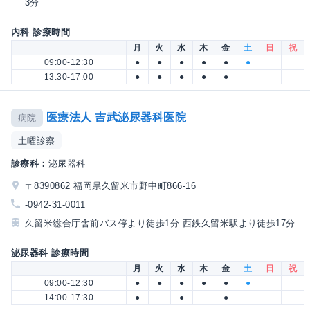
3分
内科 診療時間
月
火
水
木
金
土
日
祝
09:00-12:30
●
●
●
●
●
●
13:30-17:00
●
●
●
●
●
医療法人 吉武泌尿器科医院
病院
土曜診察
診療科：
泌尿器科
〒8390862 福岡県久留米市野中町866-16
-0942-31-0011
久留米総合庁舎前バス停より徒歩1分 西鉄久留米駅より徒歩17分
泌尿器科 診療時間
月
火
水
木
金
土
日
祝
09:00-12:30
●
●
●
●
●
●
14:00-17:30
●
●
●