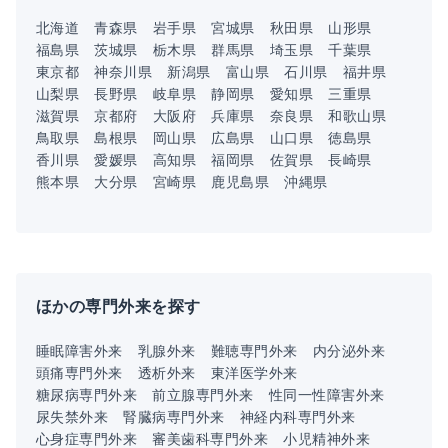
北海道
青森県
岩手県
宮城県
秋田県
山形県
福島県
茨城県
栃木県
群馬県
埼玉県
千葉県
東京都
神奈川県
新潟県
富山県
石川県
福井県
山梨県
長野県
岐阜県
静岡県
愛知県
三重県
滋賀県
京都府
大阪府
兵庫県
奈良県
和歌山県
鳥取県
島根県
岡山県
広島県
山口県
徳島県
香川県
愛媛県
高知県
福岡県
佐賀県
長崎県
熊本県
大分県
宮崎県
鹿児島県
沖縄県
ほかの専門外来を探す
睡眠障害外来
乳腺外来
難聴専門外来
内分泌外来
頭痛専門外来
透析外来
東洋医学外来
糖尿病専門外来
前立腺専門外来
性同一性障害外来
尿失禁外来
腎臓病専門外来
神経内科専門外来
心身症専門外来
審美歯科専門外来
小児精神外来