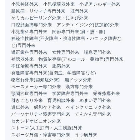
小児神経外来
小児循環器外来
小児アレルギー外来
膠原病・リウマチ専門外来
肛門外来
ケミカルピーリング外来・にきび外来
口腔顔面痛専門外来
アンチエイジング(抗加齢)外来
小児歯科専門外来
関節専門外来(肩・股・膝)
神経症性障害(不安障害・強迫性障害・パニック障害な
ど)専門外来
矯正歯科専門外来
女性専門外来
喘息専門外来
補聴器外来
物質依存症(アルコール・薬物等)専門外来
不妊治療専門外来
肥満外来
発達障害専門外来(自閉症、学習障害など)
物忘れ外来(認知症外来)
脳ドック外来
ぺースメーカー専門外来
漢方専門外来
顎関節症専門外来
学習障害専門外来
栄養指導外来
引きこもり外来
育児相談外来
めまい専門外来
遺伝外来
緩和ケア外来
ペインクリニック外来
パーソナリティ障害専門外来
てんかん専門外来
セカンドオピニオン外来
ストーマ(人工肛門・人工膀胱)外来
スポーツ外傷・障害専門外来
うつ病外来