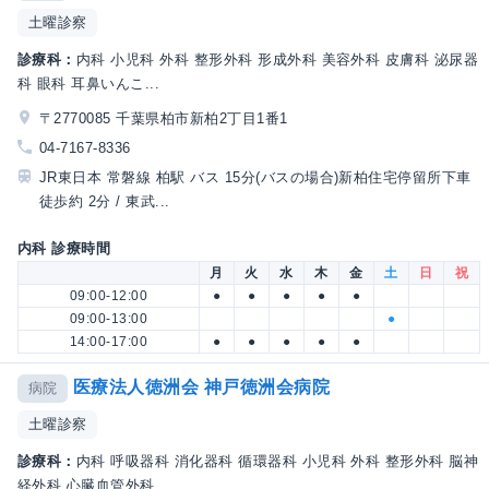
土曜診察
診療科：
内科 小児科 外科 整形外科 形成外科 美容外科 皮膚科 泌尿器
科 眼科 耳鼻いんこ...
〒2770085 千葉県柏市新柏2丁目1番1
04-7167-8336
JR東日本 常磐線 柏駅 バス 15分(バスの場合)新柏住宅停留所下車
徒歩約 2分 / 東武...
内科 診療時間
月
火
水
木
金
土
日
祝
09:00-12:00
●
●
●
●
●
09:00-13:00
●
14:00-17:00
●
●
●
●
●
医療法人徳洲会 神戸徳洲会病院
病院
土曜診察
診療科：
内科 呼吸器科 消化器科 循環器科 小児科 外科 整形外科 脳神
経外科 心臓血管外科...