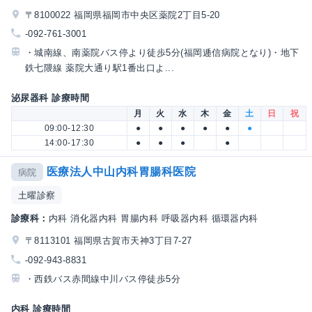
〒8100022 福岡県福岡市中央区薬院2丁目5-20
-092-761-3001
・城南線、南薬院バス停より徒歩5分(福岡逓信病院となり)・地下
鉄七隈線 薬院大通り駅1番出口よ...
泌尿器科 診療時間
月
火
水
木
金
土
日
祝
09:00-12:30
●
●
●
●
●
●
14:00-17:30
●
●
●
●
医療法人中山内科胃腸科医院
病院
土曜診察
診療科：
内科 消化器内科 胃腸内科 呼吸器内科 循環器内科
〒8113101 福岡県古賀市天神3丁目7-27
-092-943-8831
・西鉄バス赤間線中川バス停徒歩5分
内科 診療時間