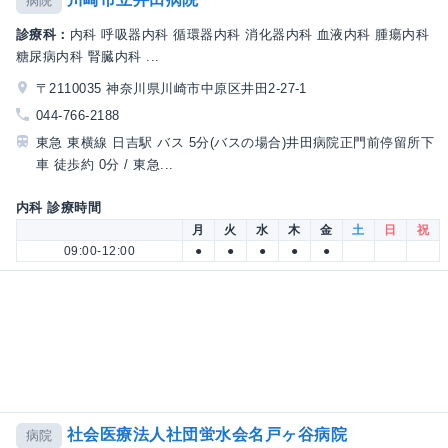
病院
診療科：
内科 呼吸器内科 循環器内科 消化器内科 血液内科 腫瘍内科
糖尿病内科 腎臓内科 ...
〒2110035 神奈川県川崎市中原区井田2-27-1
044-766-2188
東急 東横線 日吉駅 バス 5分(バスの場合)井田病院正門前停留所下
車 徒歩約 0分 / 東急...
内科 診療時間
月
火
水
木
金
土
日
祝
09:00-12:00
●
●
●
●
●
社会医療法人社団蛍水会名戸ヶ谷病院
病院