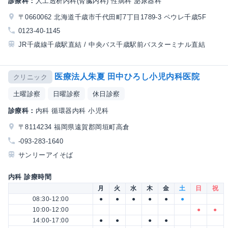
診療科：
人工透析内科(腎臓内科) 性病科 泌尿器科
〒0660062 北海道千歳市千代田町7丁目1789-3 ペウレ千歳5F
0123-40-1145
JR千歳線千歳駅直結 / 中央バス千歳駅前バスターミナル直結
医療法人朱夏 田中ひろし小児内科医院
クリニック
土曜診察
日曜診察
休日診察
診療科：
内科 循環器内科 小児科
〒8114234 福岡県遠賀郡岡垣町高倉
-093-283-1640
サンリーアイそば
内科 診療時間
月
火
水
木
金
土
日
祝
08:30-12:00
●
●
●
●
●
●
10:00-12:00
●
●
14:00-17:00
●
●
●
●