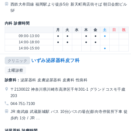
西鉄大牟田線 福岡駅より徒歩5分 新天町商店街そば 朝日会館ビル
5F
内科 診療時間
月
火
水
木
金
土
日
祝
09:00-13:00
●
●
●
●
●
14:00-18:00
●
●
●
●
14:00-15:00
●
いずみ泌尿器科皮フ科
クリニック
土曜診察
診療科：
泌尿器科 皮膚泌尿器科 皮膚科 性病科
〒2130022 神奈川県川崎市高津区千年301-1 グランドコスモ千歳
203
044-751-7100
JR 南武線 武蔵新城駅 バス 10分(バスの場合)影向寺停留所下車 徒
歩約 1分 / JR ...
泌尿器科 診療時間