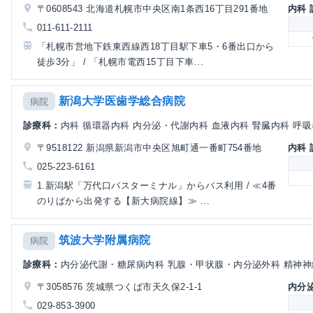
〒0608543 北海道札幌市中央区南1条西16丁目291番地
内科
011-611-2111
「札幌市営地下鉄東西線西18丁目駅下車5・6番出口から
徒歩3分」 / 「札幌市電西15丁目下車...
新潟大学医歯学総合病院
病院
診療科：
内科 循環器内科 内分泌・代謝内科 血液内科 腎臓内科 呼吸
〒9518122 新潟県新潟市中央区旭町通一番町754番地
内科
025-223-6161
1.新潟駅「万代口バスターミナル」からバス利用 / ≪4番
のりばから出発する【新大病院線】≫ ...
筑波大学附属病院
病院
診療科：
内分泌代謝・糖尿病内科 乳腺・甲状腺・内分泌外科 精神神経
〒3058576 茨城県つくば市天久保2-1-1
内分
029-853-3900