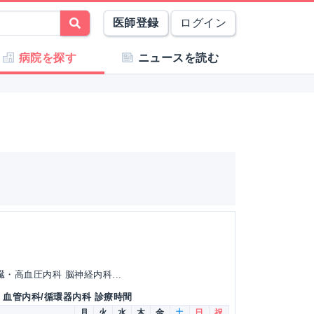
医師登録
ログイン
病院を探す
ニュースを読む
）
・高血圧内科 脳神経内科...
・血管内科/循環器内科 診療時間
月
火
水
木
金
土
日
祝