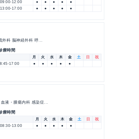
09:00-12:00
●
●
●
●
●
13:00-17:00
●
●
●
●
●
外科 脳神経外科 呼...
 診療時間
月
火
水
木
金
土
日
祝
8:45-17:00
●
●
●
●
●
血液・腫瘍内科 感染症...
 診療時間
月
火
水
木
金
土
日
祝
08:30-13:00
●
●
●
●
●