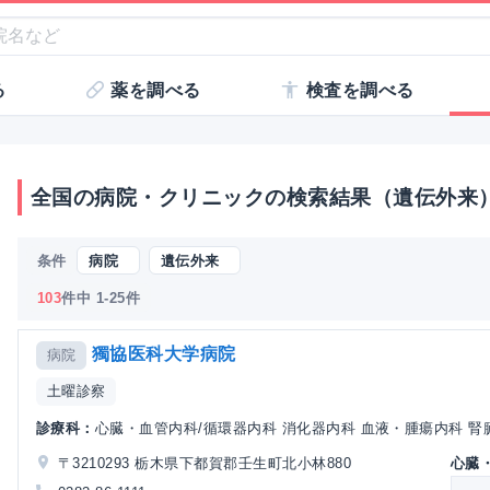
る
薬を調べる
検査を調べる
全国の病院・クリニックの検索結果（遺伝外来
条件
病院
遺伝外来
103
件中 1-25件
獨協医科大学病院
病院
土曜診察
診療科：
心臓・血管内科/循環器内科 消化器内科 血液・腫瘍内科 腎臓
〒3210293 栃木県下都賀郡壬生町北小林880
心臓