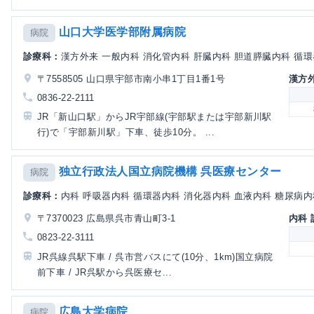
山口大学医学部附属病院
病院
診療科：
漢方外来 一般内科 消化管内科 肝臓内科 胆道膵臓内科 循環
〒7558505 山口県宇部市南小串1丁目1番1号
漢方
0836-22-2111
JR「新山口駅」からJR宇部線(宇部駅または宇部新川駅
行)で「宇部新川駅」下車、徒歩10分。 ...
独立行政法人国立病院機構 呉医療センター
病院
診療科：
内科 呼吸器内科 循環器内科 消化器内科 血液内科 糖尿病内科
〒7370023 広島県呉市青山町3-1
内科
0823-22-3111
JR呉線呉駅下車 / 呉市営バスにて(10分、1km)国立病院
前下車 / JR呉駅から呉医療セ...
広島大学病院
病院