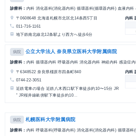
診療科：
内科 消化器科(消化器内科) 循環器科(循環器内科) 血液内科 小
〒0608648 北海道札幌市北区北14条西5丁目
内科
011-716-1161
地下鉄南北線北12条駅より西方へ徒歩6分
公立大学法人 奈良県立医科大学附属病院
病院
診療科：
内科 循環器内科 呼吸器内科 消化器内科 神経内科 感染症内科 
〒6348522 奈良県橿原市四条町840
内科
0744-22-3051
近鉄電車の場合 近鉄八木西口駅下車徒歩約10〜15分 JR
” JR桜井線畝傍駅下車徒歩約10...
札幌医科大学附属病院
病院
診療科：
内科 呼吸器科(呼吸器内科) 消化器科(消化器内科) 循環器科(循