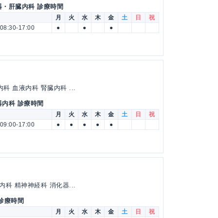
器・肝臓内科 診療時間
月
火
水
木
金
土
日
祝
08:30-17:00
●
●
●
 血液内科 腎臓内科 ...
器内科 診療時間
月
火
水
木
金
土
日
祝
09:00-17:00
●
●
●
●
●
科 精神神経科 消化器...
 診療時間
月
火
水
木
金
土
日
祝