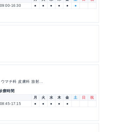
09:00-16:30
●
●
●
●
●
●
マチ科 皮膚科 放射...
 診療時間
月
火
水
木
金
土
日
祝
08:45-17:15
●
●
●
●
●