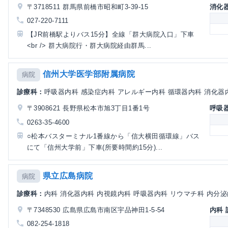
〒3718511 群馬県前橋市昭和町3-39-15
消化
027-220-7111
【JR前橋駅よりバス15分】全線「群大病院入口」下車
<br /> 群大病院行・群大病院経由群馬...
信州大学医学部附属病院
病院
診療科：
呼吸器内科 感染症内科 アレルギー内科 循環器内科 消化器内科
〒3908621 長野県松本市旭3丁目1番1号
呼吸
0263-35-4600
○松本バスターミナル1番線から「信大横田循環線」バス
にて「信州大学前」下車(所要時間約15分)...
県立広島病院
病院
診療科：
内科 消化器内科 内視鏡内科 呼吸器内科 リウマチ科 内分泌内
〒7348530 広島県広島市南区宇品神田1-5-54
内科
082-254-1818