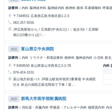
診療科：
内科 脳神経外科 脳神経内科 精神科 眼科 耳鼻咽喉科 呼吸器内
〒7348551 広島県広島市南区霞1-2-3
082-257-5555
JR広島駅前から / 広島駅(中央出口) / ↓ 徒歩3分 / 広島駅
南口(10番のりば) /...
富山県立中央病院
病院
診療科：
内科 リウマチ・和漢診療科 精神科 脳神経内科 小児科 新生児科
〒9308550 富山県富山市西長江2-2-78
内科
076-424-1531
富山地方鉄道バス JR富山駅前停留所1番乗場 中央病院
行き 終点の病院正面玄関前で下車 / 富...
群馬大学医学部附属病院
病院
診療科：
消化器・肝臓内科 呼吸器・アレルギー内科 循環器内科 内分泌