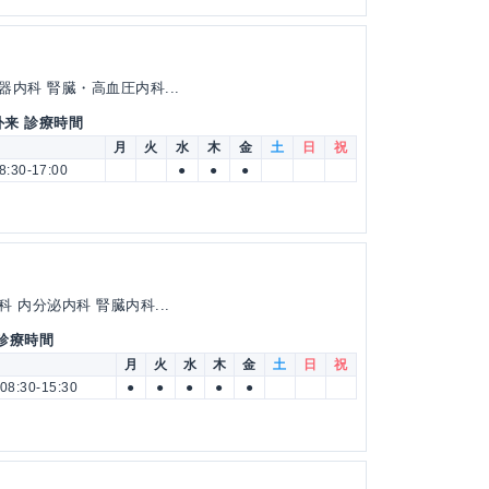
器内科 腎臓・高血圧内科...
外来 診療時間
月
火
水
木
金
土
日
祝
8:30-17:00
●
●
●
 内分泌内科 腎臓内科...
 診療時間
月
火
水
木
金
土
日
祝
08:30-15:30
●
●
●
●
●