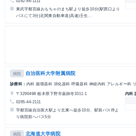
0282-86-1111
東武宇都宮線おもちゃのまち駅より徒歩10分(駅西口より
バスにて3分)北関東自動車道(高速)壬生...
自治医科大学附属病院
病院
診療科：
内科 循環器科 消化器科 呼吸器科 神経内科 アレルギー科 リウ
〒3290498 栃木県下野市薬師寺3311-1
内科
0285-44-2111
宇都宮線自治医大駅より北東へ徒歩10分、駅前バス停よ
り病院前へバス5分
北海道大学病院
病院