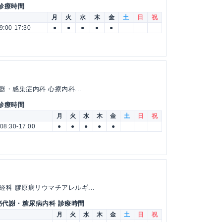
 診療時間
月
火
水
木
金
土
日
祝
9:00-17:30
●
●
●
●
●
器・感染症内科 心療内科...
 診療時間
月
火
水
木
金
土
日
祝
08:30-17:00
●
●
●
●
●
科 膠原病リウマチアレルギ...
泌代謝・糖尿病内科 診療時間
月
火
水
木
金
土
日
祝