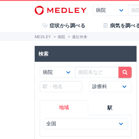
症状から調べる
病気を調べ
MEDLEY
>
病院
>
遺伝外来
検索
地域
駅