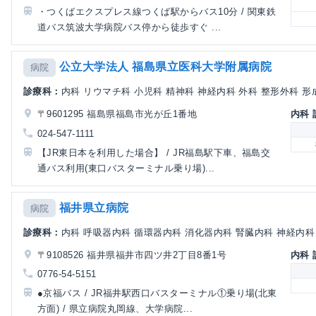
・つくばエクスプレス線つくば駅からバス10分 / 関東鉄
道バス筑波大学病院バス停から徒歩すぐ ...
公立大学法人 福島県立医科大学附属病院
病院
診療科：
内科 リウマチ科 小児科 精神科 神経内科 外科 整形外科 形成
〒9601295 福島県福島市光が丘1番地
内科
024-547-1111
【JR東日本を利用した場合】 / JR福島駅下車、福島交
通バス利用(東口バスターミナル乗り場)...
福井県立病院
病院
診療科：
内科 呼吸器内科 循環器内科 消化器内科 腎臓内科 神経内科 
〒9108526 福井県福井市四ツ井2丁目8番1号
内科
0776-54-5151
●京福バス / JR福井駅西口バスターミナル①乗り場(北東
方面) / 県立病院丸岡線、大学病院...