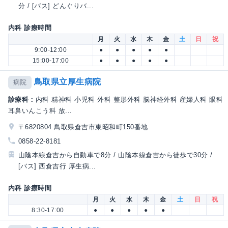
分 / [バス] どんぐりバ...
内科 診療時間
月
火
水
木
金
土
日
祝
9:00-12:00
●
●
●
●
●
15:00-17:00
●
●
●
●
●
鳥取県立厚生病院
病院
診療科：
内科 精神科 小児科 外科 整形外科 脳神経外科 産婦人科 眼科
耳鼻いんこう科 放...
〒6820804 鳥取県倉吉市東昭和町150番地
0858-22-8181
山陰本線倉吉から自動車で8分 / 山陰本線倉吉から徒歩で30分 /
[バス] 西倉吉行 厚生病...
内科 診療時間
月
火
水
木
金
土
日
祝
8:30-17:00
●
●
●
●
●