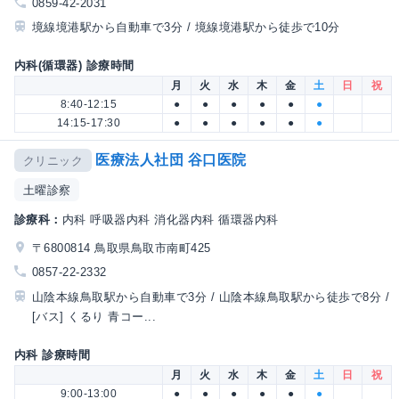
0859-42-2031
境線境港駅から自動車で3分 / 境線境港駅から徒歩で10分
内科(循環器) 診療時間
月
火
水
木
金
土
日
祝
8:40-12:15
●
●
●
●
●
●
14:15-17:30
●
●
●
●
●
●
医療法人社団 谷口医院
クリニック
土曜診察
診療科：
内科 呼吸器内科 消化器内科 循環器内科
〒6800814 鳥取県鳥取市南町425
0857-22-2332
山陰本線鳥取駅から自動車で3分 / 山陰本線鳥取駅から徒歩で8分 /
[バス] くるり 青コー...
内科 診療時間
月
火
水
木
金
土
日
祝
9:00-13:00
●
●
●
●
●
●