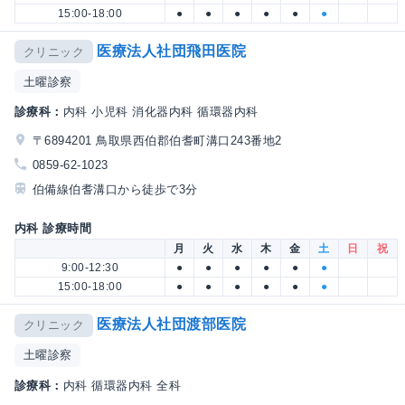
15:00-18:00
●
●
●
●
●
●
医療法人社団飛田医院
クリニック
土曜診察
診療科：
内科 小児科 消化器内科 循環器内科
〒6894201 鳥取県西伯郡伯耆町溝口243番地2
0859-62-1023
伯備線伯耆溝口から徒歩で3分
内科 診療時間
月
火
水
木
金
土
日
祝
9:00-12:30
●
●
●
●
●
●
15:00-18:00
●
●
●
●
●
●
医療法人社団渡部医院
クリニック
土曜診察
診療科：
内科 循環器内科 全科