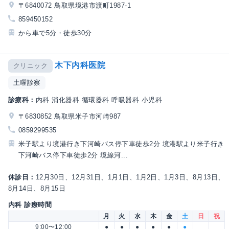
〒6840072 鳥取県境港市渡町1987-1
859450152
から車で5分・徒歩30分
木下内科医院
クリニック
土曜診察
診療科：
内科 消化器科 循環器科 呼吸器科 小児科
〒6830852 鳥取県米子市河崎987
0859299535
米子駅より境港行き下河崎バス停下車徒歩2分 境港駅より米子行き
下河崎バス停下車徒歩2分 境線河...
休診日：
12月30日、12月31日、1月1日、1月2日、1月3日、8月13日、
8月14日、8月15日
内科 診療時間
月
火
水
木
金
土
日
祝
9:00〜12:00
●
●
●
●
●
●