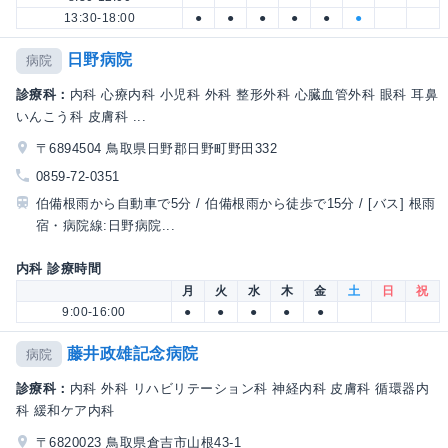
13:30-18:00
●
●
●
●
●
●
日野病院
病院
診療科：
内科 心療内科 小児科 外科 整形外科 心臓血管外科 眼科 耳鼻
いんこう科 皮膚科 ...
〒6894504 鳥取県日野郡日野町野田332
0859-72-0351
伯備根雨から自動車で5分 / 伯備根雨から徒歩で15分 / [バス] 根雨
宿・病院線:日野病院...
内科 診療時間
月
火
水
木
金
土
日
祝
9:00-16:00
●
●
●
●
●
藤井政雄記念病院
病院
診療科：
内科 外科 リハビリテーション科 神経内科 皮膚科 循環器内
科 緩和ケア内科
〒6820023 鳥取県倉吉市山根43-1