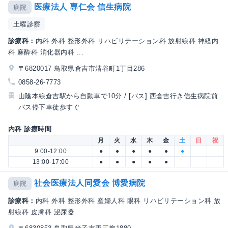
医療法人 専仁会 信生病院
病院
土曜診察
診療科：
内科 外科 整形外科 リハビリテーション科 放射線科 神経内
科 麻酔科 消化器内科 ...
〒6820017 鳥取県倉吉市清谷町1丁目286
0858-26-7773
山陰本線倉吉駅から自動車で10分 / [バス] 西倉吉行き信生病院前
バス停下車徒歩すぐ
内科 診療時間
月
火
水
木
金
土
日
祝
9:00-12:00
●
●
●
●
●
●
13:00-17:00
●
●
●
●
●
社会医療法人同愛会 博愛病院
病院
診療科：
内科 外科 整形外科 産婦人科 眼科 リハビリテーション科 放
射線科 皮膚科 泌尿器...