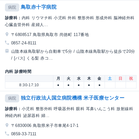
鳥取赤十字病院
病院
診療科：
内科 リウマチ科 小児科 外科 整形外科 形成外科 脳神経外科
心臓血管外科 産婦人...
〒6808517 鳥取県鳥取市 尚徳町 117番地
0857-24-8111
山陰本線鳥取駅から自動車で5分 / 山陰本線鳥取駅から徒歩で20分
/ [バス] くる梨 赤コ...
内科 診療時間
月
火
水
木
金
土
日
祝
8:30-17:10
●
●
●
●
●
独立行政法人国立病院機構 米子医療センター
病院
診療科：
小児科 整形外科 呼吸器外科 眼科 耳鼻いんこう科 放射線科
神経内科 泌尿器科 婦...
〒6830006 鳥取県米子市車尾4-17-1
0859-33-7111