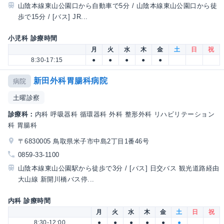
山陰本線東山公園口から自動車で5分 / 山陰本線東山公園口から徒
歩で15分 / [バス] JR...
小児科 診療時間
月
火
水
木
金
土
日
祝
8:30-17:15
●
●
●
●
●
新田外科胃腸科病院
病院
土曜診察
診療科：
内科 呼吸器科 循環器科 外科 整形外科 リハビリテーション
科 胃腸科
〒6830005 鳥取県米子市中島2丁目1番46号
0859-33-1100
山陰本線東山公園駅から徒歩で3分 / [バス] 日交バス 観光道路経由
大山線 新開川橋バス停...
内科 診療時間
月
火
水
木
金
土
日
祝
8:30-12:00
●
●
●
●
●
●