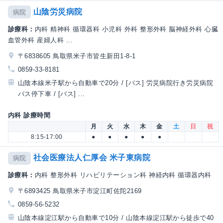
山陰労災病院
病院
診療科：
内科 精神科 循環器科 小児科 外科 整形外科 脳神経外科 心臓
血管外科 産婦人科 ...
〒6838605 鳥取県米子市皆生新田1-8-1
0859-33-8181
山陰本線米子駅から自動車で20分 / [バス] 労災病院行き労災病院
バス停下車 / [バス] ...
内科 診療時間
月
火
水
木
金
土
日
祝
8:15-17:00
●
●
●
●
●
社会医療法人仁厚会 米子東病院
病院
診療科：
内科 整形外科 リハビリテーション科 神経内科 循環器内科
〒6893425 鳥取県米子市淀江町佐陀2169
0859-56-5232
山陰本線淀江駅から自動車で10分 / 山陰本線淀江駅から徒歩で40