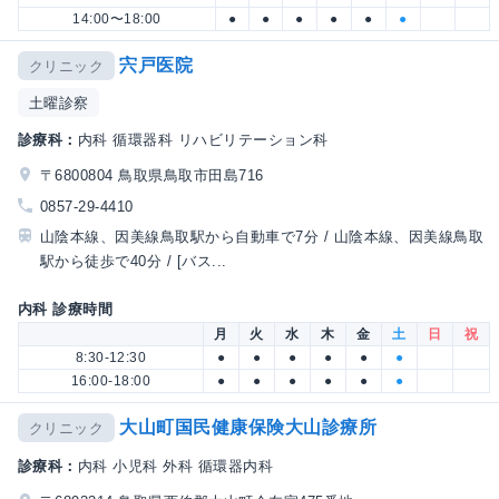
14:00〜18:00
●
●
●
●
●
●
宍戸医院
クリニック
土曜診察
診療科：
内科 循環器科 リハビリテーション科
〒6800804 鳥取県鳥取市田島716
0857-29-4410
山陰本線、因美線鳥取駅から自動車で7分 / 山陰本線、因美線鳥取
駅から徒歩で40分 / [バス...
内科 診療時間
月
火
水
木
金
土
日
祝
8:30-12:30
●
●
●
●
●
●
16:00-18:00
●
●
●
●
●
●
大山町国民健康保険大山診療所
クリニック
診療科：
内科 小児科 外科 循環器内科