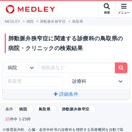
検索
メニュー
MEDLEY
>
病院
>
肺動脈弁狭窄症
>
鳥取県
肺動脈弁狭窄症に関連する診療科の鳥取県の
病院・クリニックの検索結果
詳細条件
条件
病院
鳥取県
肺動脈弁狭窄症
27
件中 1-25件
※循環器内科、心臓・血管外科等の診療科を標榜する医療機関を自動で取