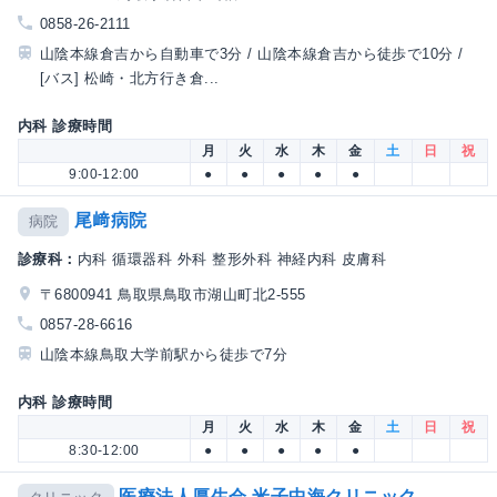
0858-26-2111
山陰本線倉吉から自動車で3分 / 山陰本線倉吉から徒歩で10分 /
[バス] 松崎・北方行き倉...
内科 診療時間
月
火
水
木
金
土
日
祝
9:00-12:00
●
●
●
●
●
尾﨑病院
病院
診療科：
内科 循環器科 外科 整形外科 神経内科 皮膚科
〒6800941 鳥取県鳥取市湖山町北2-555
0857-28-6616
山陰本線鳥取大学前駅から徒歩で7分
内科 診療時間
月
火
水
木
金
土
日
祝
8:30-12:00
●
●
●
●
●
医療法人厚生会 米子中海クリニック