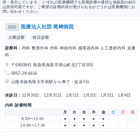
得・表示しています。 いずれの医療機関でも初期診療や適切な他病院の紹介
は原則可能ですが、ご希望の診療内容が受けられるかどうかは医療機関にお
問い合わせください。
医療法人社団 尾﨑病院
病院
土曜診察
休日診察
診療科：
内科 整形外科 外科 神経内科 循環器内科 人工透析内科 皮膚
科
〒6800941 鳥取県鳥取市湖山町北2丁目555
0857-28-6616
山陰本線鳥取大学前駅から車で・徒歩7分
休診日：
12月30日、12月31日、1月1日、1月2日、1月3日、1月4日
内科 診療時間
月
火
水
木
金
土
日
祝
8:30〜12:00
●
●
●
●
●
14:00〜17:30
●
●
●
●
●