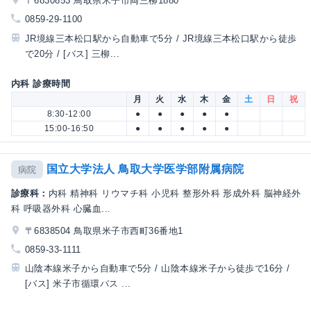
〒6830853 鳥取県米子市両三柳1880
0859-29-1100
JR境線三本松口駅から自動車で5分 / JR境線三本松口駅から徒歩
で20分 / [バス] 三柳...
内科 診療時間
月
火
水
木
金
土
日
祝
8:30-12:00
●
●
●
●
●
15:00-16:50
●
●
●
●
●
国立大学法人 鳥取大学医学部附属病院
病院
診療科：
内科 精神科 リウマチ科 小児科 整形外科 形成外科 脳神経外
科 呼吸器外科 心臓血...
〒6838504 鳥取県米子市西町36番地1
0859-33-1111
山陰本線米子から自動車で5分 / 山陰本線米子から徒歩で16分 /
[バス] 米子市循環バス ...