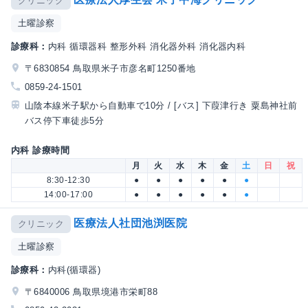
クリニック
土曜診察
診療科：
内科 循環器科 整形外科 消化器外科 消化器内科
〒6830854 鳥取県米子市彦名町1250番地
0859-24-1501
山陰本線米子駅から自動車で10分 / [バス] 下葭津行き 粟島神社前
バス停下車徒歩5分
内科 診療時間
月
火
水
木
金
土
日
祝
8:30-12:30
●
●
●
●
●
●
14:00-17:00
●
●
●
●
●
●
医療法人社団池渕医院
クリニック
土曜診察
診療科：
内科(循環器)
〒6840006 鳥取県境港市栄町88