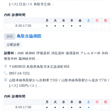
[バス] 日交バス 鳥取市立病...
内科 診療時間
月
火
水
木
金
土
日
祝
8:30-17:00
●
●
●
●
●
鳥取生協病院
病院
土曜診察
診療科：
内科 精神科 呼吸器科 消化器科 循環器科 アレルギー科 外科
整形外科 脳神経外科...
〒6800833 鳥取県鳥取市末広温泉町458
0857-24-7251
山陰本線鳥取駅から自動車で3分 / 山陰本線鳥取駅から徒歩で7分 /
[バス] 100円バスく...
内科 診療時間
月
火
水
木
金
土
日
祝
8:45-17:00
●
●
●
●
●
●