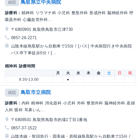
鳥取県立中央病院
病院
診療科：
精神科 リウマチ科 小児科 整形外科 形成外科 脳神経外科 呼
吸器外科 心臓血管外科...
〒6800901 鳥取県鳥取市江津730
0857-26-2271
山陰本線鳥取駅から自動車で15分 / [バス] 中央病院行き中央病院
バス停下車徒歩0分 / [...
精神科 診療時間
月
火
水
木
金
土
日
祝
8:30-13:00
●
鳥取市立病院
病院
診療科：
内科 精神科 消化器科 小児科 外科 整形外科 脳神経外科 産婦
人科 眼科 耳鼻いん...
〒6808501 鳥取県鳥取市的場1丁目1番地
0857-37-1522
山陰本線・智頭急行・因美線・若桜線鳥取駅から自動車で15分 /