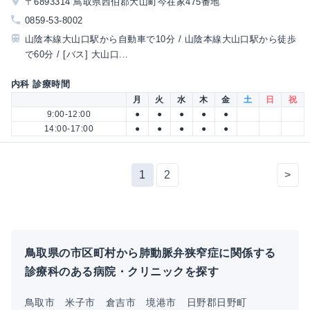
〒6893314 鳥取県西伯郡大山町今在家475番地
0859-53-8002
山陰本線大山口駅から自動車で10分 / 山陰本線大山口駅から徒歩
で60分 / [バス] 大山口...
内科 診療時間
月
火
水
木
金
土
日
祝
9:00-12:00
●
●
●
●
●
14:00-17:00
●
●
●
●
●
1
2
>
鳥取県の市区町村から肺動脈弁狭窄症に関係する
診療科のある病院・クリニックを探す
鳥取市
米子市
倉吉市
境港市
日野郡日野町