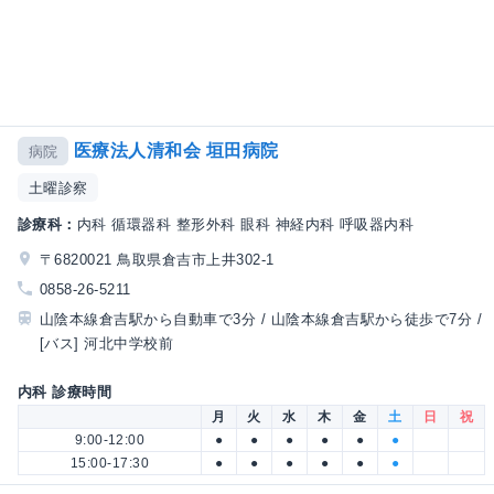
医療法人清和会 垣田病院
病院
土曜診察
診療科：
内科 循環器科 整形外科 眼科 神経内科 呼吸器内科
〒6820021 鳥取県倉吉市上井302-1
0858-26-5211
山陰本線倉吉駅から自動車で3分 / 山陰本線倉吉駅から徒歩で7分 /
[バス] 河北中学校前
内科 診療時間
月
火
水
木
金
土
日
祝
9:00-12:00
●
●
●
●
●
●
15:00-17:30
●
●
●
●
●
●