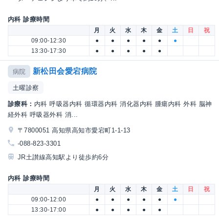
内科 診療時間
月
火
水
木
金
土
日
祝
09:00-12:30
●
●
●
●
●
●
13:30-17:30
●
●
●
●
●
新松田会愛宕病院
病院
土曜診察
診療科：
内科 呼吸器内科 循環器内科 消化器内科 腫瘍内科 外科 脳神
経外科 呼吸器外科 消...
〒7800051 高知県高知市愛宕町1-1-13
-088-823-3301
JR土讃線高知駅より徒歩約6分
内科 診療時間
月
火
水
木
金
土
日
祝
09:00-12:00
●
●
●
●
●
●
13:30-17:00
●
●
●
●
●