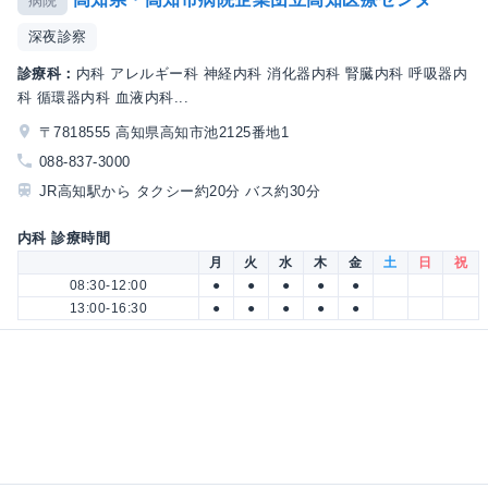
病院
深夜診察
診療科：
内科 アレルギー科 神経内科 消化器内科 腎臓内科 呼吸器内
科 循環器内科 血液内科...
〒7818555 高知県高知市池2125番地1
088-837-3000
JR高知駅から タクシー約20分 バス約30分
内科 診療時間
月
火
水
木
金
土
日
祝
08:30-12:00
●
●
●
●
●
13:00-16:30
●
●
●
●
●