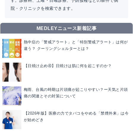
す。診療科、土曜・日曜診療、予防接種などの条件で病
院・クリニックを検索できます。
MEDLEYニュース新着記事
熱中症の「警戒アラート」と「特別警戒アラート」は何が
違う？ クーリングシェルターとは？
【日焼け止め④】日焼けは肌に何を起こすのか？
梅雨、台風の時期は片頭痛が起こりやすい？ー天気と片頭
痛の関連とその対策について
【2026年版】医療の力でタバコをやめる「禁煙外来」は今
が始めどき