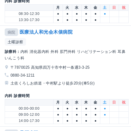
内科 診療時間
月
火
水
木
金
土
日
祝
08:30-12:30
●
●
●
●
●
●
13:30-17:30
●
●
●
●
●
医療法人和光会木俵病院
病院
土曜診察
診療科：
内科 消化器内科 外科 肛門外科 リハビリテーション科 耳鼻
いんこう科
〒7870025 高知県四万十市中村一条通3-3-25
0880-34-1211
土佐くろしお鉄道・中村駅より徒歩20分(車5分)
内科 診療時間
月
火
水
木
金
土
日
祝
00:00-00:00
●
●
●
●
●
●
09:00-12:00
●
●
●
●
●
●
14:00-17:30
●
●
●
●
●