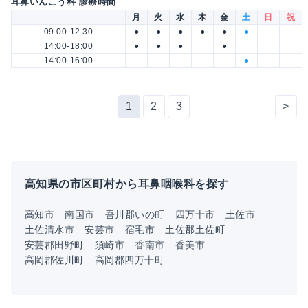
耳鼻いんこう科 診療時間
月
火
水
木
金
土
日
祝
09:00-12:30
●
●
●
●
●
●
14:00-18:00
●
●
●
●
14:00-16:00
●
1
2
3
>
高知県の市区町村から耳鼻咽喉科を探す
高知市
南国市
吾川郡いの町
四万十市
土佐市
土佐清水市
安芸市
宿毛市
土佐郡土佐町
安芸郡田野町
須崎市
香南市
香美市
高岡郡佐川町
高岡郡四万十町