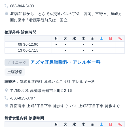
088-844-5400
JR高知駅から、とさでん交通バスの宇佐、高岡、市野々、須崎方
面に乗車 / 看護学院前又は、国立...
整形外科 診療時間
月
火
水
木
金
土
日
祝
08:30-12:00
●
●
●
●
13:00-17:15
●
●
●
アズマ耳鼻咽喉科・アレルギー科
クリニック
土曜診察
診療科：
気管食道内科 耳鼻いんこう科 アレルギー科
〒7800901 高知県高知市上町2-2-16
-088-825-0707
路面電車 上町2丁目下車 徒歩すぐ バス 上町2丁目下車 徒歩すぐ
気管食道内科 診療時間
月
火
水
木
金
土
日
祝