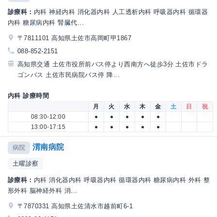
診療科：
内科 神経内科 消化器内科 人工透析内科 呼吸器内科 循環器
内科 糖尿病内科 腎臓代...
〒7811101 高知県土佐市高岡町甲1867
088-852-2151
高知県交通 土佐市役所前バス停より西南方へ徒歩3分 土佐市ドラ
ゴンバス 土佐市民病院バス停 降...
内科 診療時間
月
火
水
木
金
土
日
祝
08:30-12:00
●
●
●
●
●
13:00-17:15
●
●
●
●
●
渭南病院
病院
土曜診察
診療科：
内科 消化器内科 呼吸器内科 循環器内科 糖尿病内科 外科 整
形外科 脳神経外科 消...
〒7870331 高知県土佐清水市越前町6-1