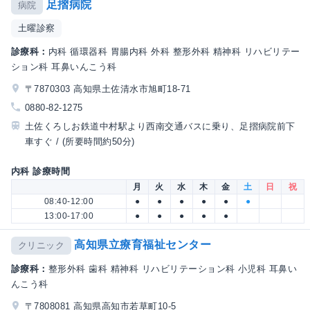
足摺病院
病院
土曜診察
診療科：
内科 循環器科 胃腸内科 外科 整形外科 精神科 リハビリテー
ション科 耳鼻いんこう科
〒7870303 高知県土佐清水市旭町18-71
0880-82-1275
土佐くろしお鉄道中村駅より西南交通バスに乗り、足摺病院前下
車すぐ / (所要時間約50分)
内科 診療時間
月
火
水
木
金
土
日
祝
08:40-12:00
●
●
●
●
●
●
13:00-17:00
●
●
●
●
●
高知県立療育福祉センター
クリニック
診療科：
整形外科 歯科 精神科 リハビリテーション科 小児科 耳鼻い
んこう科
〒7808081 高知県高知市若草町10-5