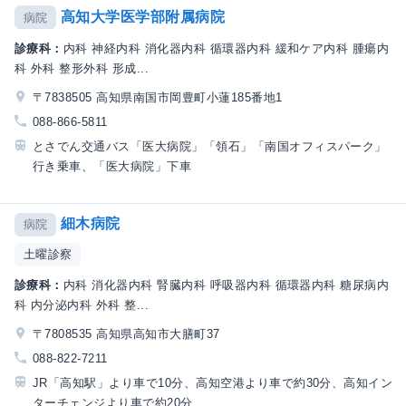
高知大学医学部附属病院
病院
診療科：
内科 神経内科 消化器内科 循環器内科 緩和ケア内科 腫瘍内
科 外科 整形外科 形成...
〒7838505 高知県南国市岡豊町小蓮185番地1
088-866-5811
とさでん交通バス「医大病院」「領石」「南国オフィスパーク」
行き乗車、「医大病院」下車
細木病院
病院
土曜診察
診療科：
内科 消化器内科 腎臓内科 呼吸器内科 循環器内科 糖尿病内
科 内分泌内科 外科 整...
〒7808535 高知県高知市大膳町37
088-822-7211
JR「高知駅」より車で10分、高知空港より車で約30分、高知イン
ターチェンジより車で約20分、...