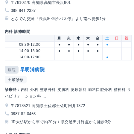
〒7810270 高知県高知市長浜801
088-841-2337
とさでん交通「長浜出張所バス停」より南へ徒歩1分
内科 診療時間
月
火
水
木
金
土
日
祝
08:30-12:30
●
●
●
●
●
●
14:00-18:00
●
●
●
●
●
14:00-17:00
●
早明浦病院
病院
土曜診察
診療科：
内科 外科 整形外科 皮膚科 泌尿器科 歯科口腔外科 精神科 リ
ハビリテーション科 ...
〒7813521 高知県土佐郡土佐町田井1372
0887-82-0456
JR大杉駅から車で約20分 / 県交通田井終点から徒歩3分