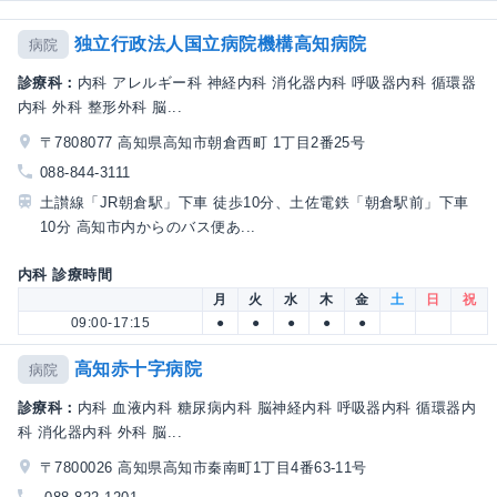
独立行政法人国立病院機構高知病院
病院
診療科：
内科 アレルギー科 神経内科 消化器内科 呼吸器内科 循環器
内科 外科 整形外科 脳...
〒7808077 高知県高知市朝倉西町 1丁目2番25号
088-844-3111
土讃線「JR朝倉駅」下車 徒歩10分、土佐電鉄「朝倉駅前」下車
10分 高知市内からのバス便あ...
内科 診療時間
月
火
水
木
金
土
日
祝
09:00-17:15
●
●
●
●
●
高知赤十字病院
病院
診療科：
内科 血液内科 糖尿病内科 脳神経内科 呼吸器内科 循環器内
科 消化器内科 外科 脳...
〒7800026 高知県高知市秦南町1丁目4番63-11号