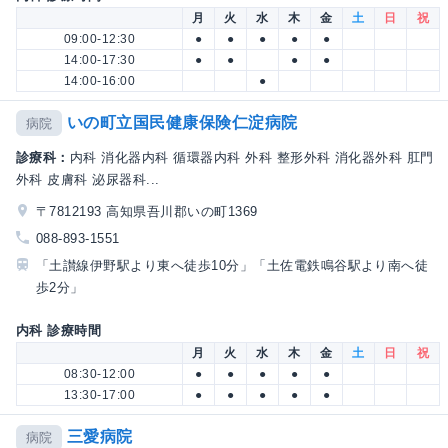
月
火
水
木
金
土
日
祝
09:00-12:30
●
●
●
●
●
14:00-17:30
●
●
●
●
14:00-16:00
●
いの町立国民健康保険仁淀病院
病院
診療科：
内科 消化器内科 循環器内科 外科 整形外科 消化器外科 肛門
外科 皮膚科 泌尿器科...
〒7812193 高知県吾川郡いの町1369
088-893-1551
「土讃線伊野駅より東へ徒歩10分」「土佐電鉄鳴谷駅より南へ徒
歩2分」
内科 診療時間
月
火
水
木
金
土
日
祝
08:30-12:00
●
●
●
●
●
13:30-17:00
●
●
●
●
●
三愛病院
病院