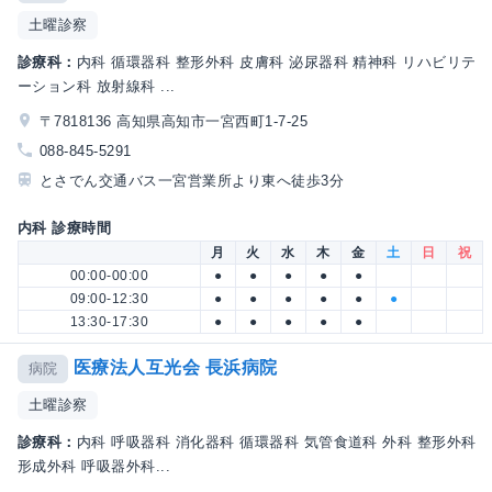
土曜診察
診療科：
内科 循環器科 整形外科 皮膚科 泌尿器科 精神科 リハビリテ
ーション科 放射線科 ...
〒7818136 高知県高知市一宮西町1-7-25
088-845-5291
とさでん交通バス一宮営業所より東へ徒歩3分
内科 診療時間
月
火
水
木
金
土
日
祝
00:00-00:00
●
●
●
●
●
09:00-12:30
●
●
●
●
●
●
13:30-17:30
●
●
●
●
●
医療法人互光会 長浜病院
病院
土曜診察
診療科：
内科 呼吸器科 消化器科 循環器科 気管食道科 外科 整形外科
形成外科 呼吸器外科...