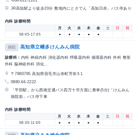
-088-822-1201
JR高知駅より徒歩20分 敷地内にとさでん「高知日赤」バス停あり
内科 診療時間
月
火
水
木
金
土
日
祝
08:45-17:05
●
●
●
●
●
高知県立幡多けんみん病院
病院
診療科：
内科 神経内科 消化器内科 呼吸器内科 循環器内科 外科 整形
外科 脳神経外科 消化...
〒7880785 高知県宿毛市山奈町芳奈3-1
0880-66-2222
「平田駅」から西南交通バス四万十市方面に乗車(5分)「けんみん
病院前」バス停下車
内科 診療時間
月
火
水
木
金
土
日
祝
08:30-11:00
●
●
●
●
●