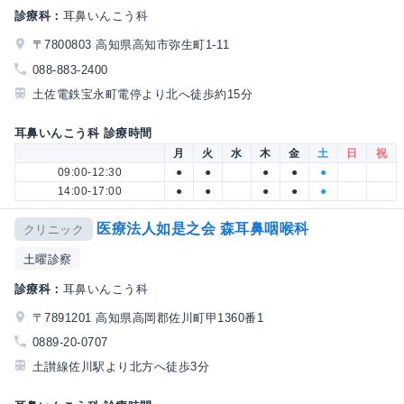
診療科：
耳鼻いんこう科
〒7800803 高知県高知市弥生町1-11
088-883-2400
土佐電鉄宝永町電停より北へ徒歩約15分
耳鼻いんこう科 診療時間
月
火
水
木
金
土
日
祝
09:00-12:30
●
●
●
●
●
14:00-17:00
●
●
●
●
●
医療法人如是之会 森耳鼻咽喉科
クリニック
土曜診察
診療科：
耳鼻いんこう科
〒7891201 高知県高岡郡佐川町甲1360番1
0889-20-0707
土讃線佐川駅より北方へ徒歩3分