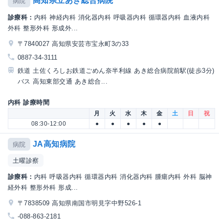
高知県立あき総合病院
病院
診療科：
内科 神経内科 消化器内科 呼吸器内科 循環器内科 血液内科
外科 整形外科 形成外...
〒7840027 高知県安芸市宝永町3の33
0887-34-3111
鉄道 土佐くろしお鉄道ごめん奈半利線 あき総合病院前駅(徒歩3分)
バス 高知東部交通 あき総合...
内科 診療時間
月
火
水
木
金
土
日
祝
08:30-12:00
●
●
●
●
●
JA高知病院
病院
土曜診察
診療科：
内科 呼吸器内科 循環器内科 消化器内科 腫瘍内科 外科 脳神
経外科 整形外科 形成...
〒7838509 高知県南国市明見字中野526-1
-088-863-2181