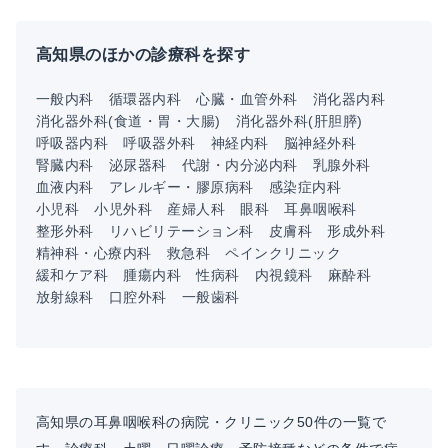
高知県のほかの診療科を探す
一般内科
循環器内科
心臓・血管外科
消化器内科
消化器外科(食道・胃・大腸)
消化器外科(肝胆膵)
呼吸器内科
呼吸器外科
神経内科
脳神経外科
腎臓内科
泌尿器科
代謝・内分泌内科
乳腺外科
血液内科
アレルギー・膠原病科
感染症内科
小児科
小児外科
産婦人科
眼科
耳鼻咽喉科
整形外科
リハビリテーション科
皮膚科
形成外科
精神科・心療内科
救急科
ペインクリニック
緩和ケア科
腫瘍内科
性病科
内視鏡科
麻酔科
放射線科
口腔外科
一般歯科
高知県の耳鼻咽喉科の病院・クリニック50件の一覧で