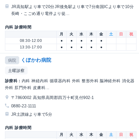
JR高知駅より車で20分JR後免駅より車で7分南国ICより車で10分
長崎・こごめ通り電停より徒...
内科 診療時間
月
火
水
木
金
土
日
祝
08:30-12:00
●
●
●
●
●
13:30-17:00
●
●
●
●
●
くぼかわ病院
病院
土曜診察
診療科：
内科 神経内科 循環器内科 外科 整形外科 脳神経外科 消化器
外科 肛門外科 皮膚科...
〒7860002 高知県高岡郡四万十町見付902-1
0880-22-1111
JR土讃線より車で5分
内科 診療時間
月
火
水
木
金
土
日
祝