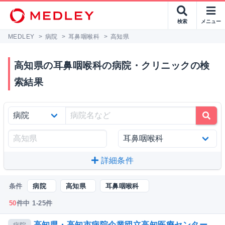
検索
メニュー
MEDLEY
>
病院
>
耳鼻咽喉科
>
高知県
高知県の耳鼻咽喉科の病院・クリニックの検
索結果
詳細条件
条件
病院
高知県
耳鼻咽喉科
50
件中 1-25件
高知県・高知市病院企業団立高知医療センター