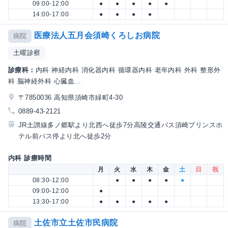
09:00-12:00
●
●
●
●
●
14:00-17:00
●
●
●
●
医療法人五月会須崎くろしお病院
病院
土曜診察
診療科：
内科 神経内科 消化器内科 循環器内科 老年内科 外科 整形外
科 脳神経外科 心臓血...
〒7850036 高知県須崎市緑町4-30
0889-43-2121
JR土讃線多ノ郷駅より北西へ徒歩7分高陵交通バス須崎プリンスホ
テル前バス停より北へ徒歩2分
内科 診療時間
月
火
水
木
金
土
日
祝
08:30-12:00
●
●
●
●
●
09:00-12:00
●
13:30-17:00
●
●
●
●
●
土佐市立土佐市民病院
病院