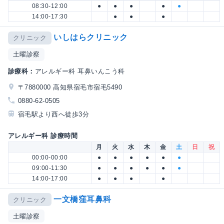
08:30-12:00
●
●
●
●
●
14:00-17:30
●
●
●
いしはらクリニック
クリニック
土曜診察
診療科：
アレルギー科 耳鼻いんこう科
〒7880000 高知県宿毛市宿毛5490
0880-62-0505
宿毛駅より西へ徒歩3分
アレルギー科 診療時間
月
火
水
木
金
土
日
祝
00:00-00:00
●
●
●
●
●
●
09:00-11:30
●
●
●
●
●
●
14:00-17:00
●
●
●
●
一文橋窪耳鼻科
クリニック
土曜診察