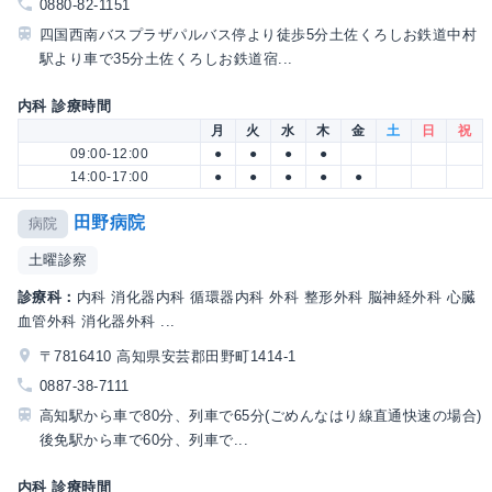
0880-82-1151
四国西南バスプラザパルバス停より徒歩5分土佐くろしお鉄道中村
駅より車で35分土佐くろしお鉄道宿...
内科 診療時間
月
火
水
木
金
土
日
祝
09:00-12:00
●
●
●
●
14:00-17:00
●
●
●
●
●
田野病院
病院
土曜診察
診療科：
内科 消化器内科 循環器内科 外科 整形外科 脳神経外科 心臓
血管外科 消化器外科 ...
〒7816410 高知県安芸郡田野町1414-1
0887-38-7111
高知駅から車で80分、列車で65分(ごめんなはり線直通快速の場合)
後免駅から車で60分、列車で...
内科 診療時間