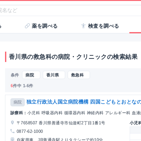
る
薬を調べる
検査を調べる
香川県の救急科の病院・クリニックの検索結果
条件
病院
香川県
救急科
6
件中 1-6件
独立行政法人国立病院機構 四国こどもとおとな
病院
診療科：
小児科 呼吸器内科 循環器内科 神経内科 アレルギー科 血液内
〒7658507 香川県善通寺市仙遊町2丁目1番1号
小児
0877-62-1000
自家用車、JR善通寺駅よりタクシーで約10分