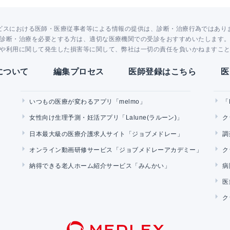
ビスにおける医師・医療従事者等による情報の提供は、診断・治療行為ではあり
診断・治療を必要とする方は、適切な医療機関での受診をおすすめいたします
や利用に関して発生した損害等に関して、弊社は一切の責任を負いかねますこ
Yについて
編集プロセス
医師登録はこちら
医
いつもの医療が変わるアプリ「melmo」
「
女性向け生理予測・妊活アプリ「Lalune(ラルーン)」
ク
日本最大級の医療介護求人サイト「ジョブメドレー」
調
オンライン動画研修サービス「ジョブメドレーアカデミー」
ク
納得できる老人ホーム紹介サービス「みんかい」
病
医
ク