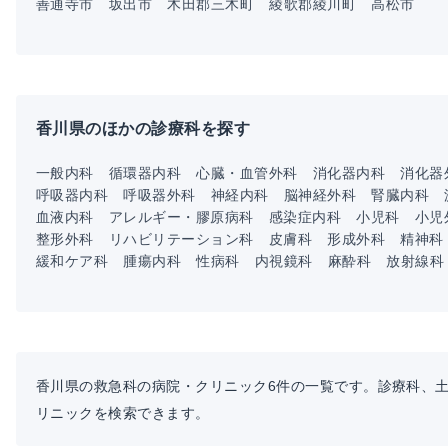
善通寺市
坂出市
木田郡三木町
綾歌郡綾川町
高松市
香川県のほかの診療科を探す
一般内科
循環器内科
心臓・血管外科
消化器内科
消化器
呼吸器内科
呼吸器外科
神経内科
脳神経外科
腎臓内科
血液内科
アレルギー・膠原病科
感染症内科
小児科
小児
整形外科
リハビリテーション科
皮膚科
形成外科
精神科
緩和ケア科
腫瘍内科
性病科
内視鏡科
麻酔科
放射線科
香川県の救急科の病院・クリニック6件の一覧です。診療科、
リニックを検索できます。