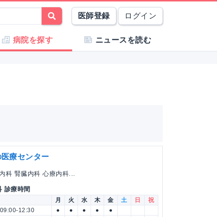
医師登録
ログイン
病院を探す
ニュースを読む
の医療センター
科 腎臓内科 心療内科...
科 診療時間
月
火
水
木
金
土
日
祝
09:00-12:30
●
●
●
●
●