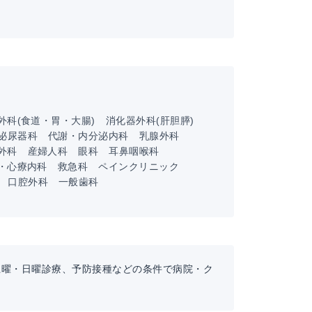
外科(食道・胃・大腸)
消化器外科(肝胆膵)
泌尿器科
代謝・内分泌内科
乳腺外科
外科
産婦人科
眼科
耳鼻咽喉科
・心療内科
救急科
ペインクリニック
口腔外科
一般歯科
土曜・日曜診療、予防接種などの条件で病院・ク