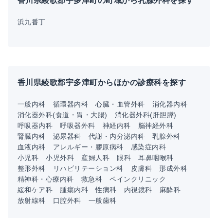
香川県綾歌郡宇多津町の町域から乳腺外科を探す
浜九番丁
香川県綾歌郡宇多津町からほかの診療科を探す
一般内科
循環器内科
心臓・血管外科
消化器内科
消化器外科(食道・胃・大腸)
消化器外科(肝胆膵)
呼吸器内科
呼吸器外科
神経内科
脳神経外科
腎臓内科
泌尿器科
代謝・内分泌内科
乳腺外科
血液内科
アレルギー・膠原病科
感染症内科
小児科
小児外科
産婦人科
眼科
耳鼻咽喉科
整形外科
リハビリテーション科
皮膚科
形成外科
精神科・心療内科
救急科
ペインクリニック
緩和ケア科
腫瘍内科
性病科
内視鏡科
麻酔科
放射線科
口腔外科
一般歯科