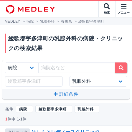
検索
メニュー
MEDLEY
>
病院
>
乳腺外科
>
香川県
>
綾歌郡宇多津町
綾歌郡宇多津町の乳腺外科の病院・クリニッ
クの検索結果
詳細条件
条件
病院
綾歌郡宇多津町
乳腺外科
1
件中 1-1件
はしもとレディースクリニック