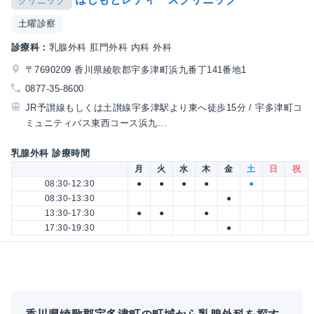
クリニック
土曜診察
診療科：
乳腺外科 肛門外科 内科 外科
〒7690209 香川県綾歌郡宇多津町浜九番丁141番地1
0877-35-8600
JR予讃線もしくは土讃線宇多津駅より東へ徒歩15分 / 宇多津町コ
ミュニティバス東西コース浜九...
乳腺外科 診療時間
月
火
水
木
金
土
日
祝
08:30-12:30
●
●
●
●
●
08:30-13:30
●
13:30-17:30
●
●
●
17:30-19:30
●